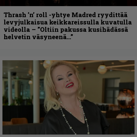
Thrash ’n’ roll -yhtye Madred ryydittää
levyjulkaisua keikkareissulla kuvatulla
videolla – ”Oltiin pakussa kusihädässä
helvetin väsyneenä…”