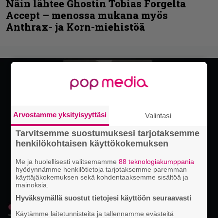
Näin lähtee Ghostin Tobias Forgelta
Accept – menossa mukana myös
Anthrax- ja Korn-miehistöä
Arvostamme yksityisyyttäsi
Valintasi
Tarvitsemme suostumuksesi tarjotaksemme
henkilökohtaisen käyttökokemuksen
Me ja huolellisesti valitsemamme
88 teknologiakumppania
hyödynnämme henkilötietoja tarjotaksemme paremman
käyttäjäkokemuksen sekä kohdentaaksemme sisältöä ja
mainoksia.
Hyväksymällä suostut tietojesi käyttöön seuraavasti
Käytämme laitetunnisteita ja tallennamme evästeitä