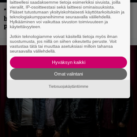
laitteellesi saadaksemme tietoja esimerkiksi sivuista, joilla
vierailit, IP-osoitteestasi sekä laitteesi ominaisuuksista.
”Mitalini näyttää ihan plektralta” –
Pääset tutustumaan yksityiskohtaisesti käyttötarkoituksiin ja
huippu-uimari jamittelee Megadethiä
teknologiakumppaneihimme seuraavalla välilehdellä.
Hylkääminen voi vaikuttaa sivuston toimivuuteen ja
palkinnollaan
käytettävyyteen.
Jotkin teknologiamme voivat käsitellä tietoja myös ilman
suostumusta, jos niillä on siihen oikeutettu peruste. Voit
vastustaa tätä tai muuttaa asetuksiasi milloin tahansa
seuraavalla välilehdellä.
Hyväksyn kaikki
Omat valintani
Tietosuojakäytäntömme