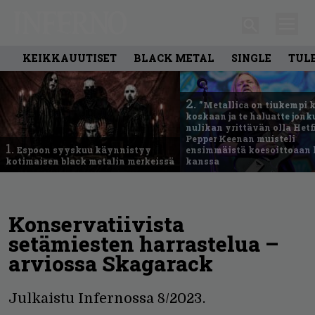
KEIKKAUUTISET
BLACK METAL
SINGLE
TUL
2.
”Metallica on tiukempi 
koskaan ja te haluatte jonk
nulikan yrittävän olla Hetfi
Pepper Keenan muisteli
1.
Espoon syyskuu käynnistyy
ensimmäistä koesoittoaan 
kotimaisen black metalin merkeissä
kanssa
Konservatiivista
setämiesten harrastelua –
arviossa Skagarack
Julkaistu Infernossa 8/2023.