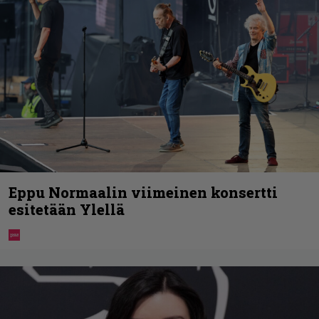
Eppu Normaalin viimeinen konsertti
esitetään Ylellä