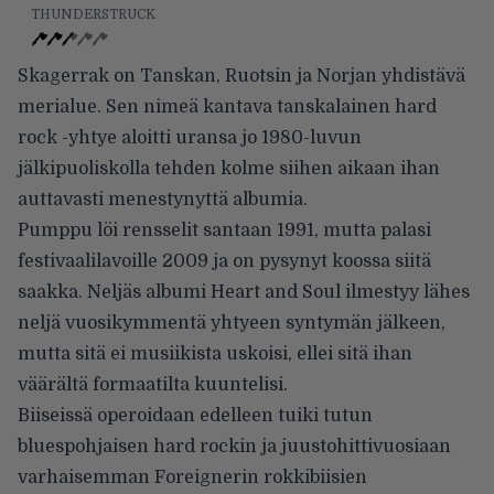
THUNDERSTRUCK
Skagerrak on Tanskan, Ruotsin ja Norjan yhdistävä
merialue. Sen nimeä kantava tanskalainen hard
rock -yhtye aloitti uransa jo 1980-luvun
jälkipuoliskolla tehden kolme siihen aikaan ihan
auttavasti menestynyttä albumia.
Pumppu löi rensselit santaan 1991, mutta palasi
festivaalilavoille 2009 ja on pysynyt koossa siitä
saakka. Neljäs albumi Heart and Soul ilmestyy lähes
neljä vuosikymmentä yhtyeen syntymän jälkeen,
mutta sitä ei musiikista uskoisi, ellei sitä ihan
väärältä formaatilta kuuntelisi.
Biiseissä operoidaan edelleen tuiki tutun
bluespohjaisen hard rockin ja juustohittivuosiaan
varhaisemman Foreignerin rokkibiisien