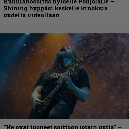
Kunnianosoitus hyiselle Pohjolalle –
Shining hyppäsi keskelle kinoksia
uudella videollaan
”He ovat tuoneet soittoon jotain uutta” –