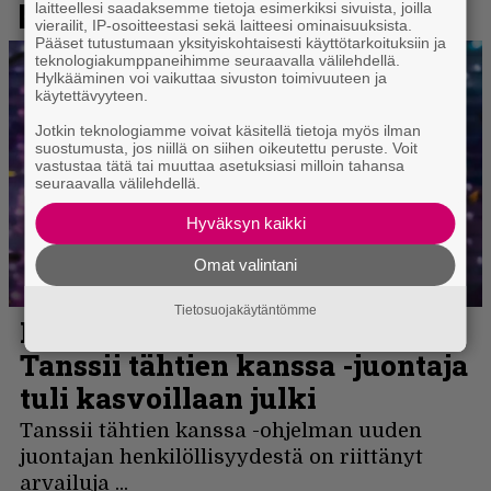
laitteellesi saadaksemme tietoja esimerkiksi sivuista, joilla
vierailit, IP-osoitteestasi sekä laitteesi ominaisuuksista.
Pääset tutustumaan yksityiskohtaisesti käyttötarkoituksiin ja
teknologiakumppaneihimme seuraavalla välilehdellä.
Hylkääminen voi vaikuttaa sivuston toimivuuteen ja
käytettävyyteen.
Jotkin teknologiamme voivat käsitellä tietoja myös ilman
suostumusta, jos niillä on siihen oikeutettu peruste. Voit
vastustaa tätä tai muuttaa asetuksiasi milloin tahansa
seuraavalla välilehdellä.
Hyväksyn kaikki
Omat valintani
Tietosuojakäytäntömme