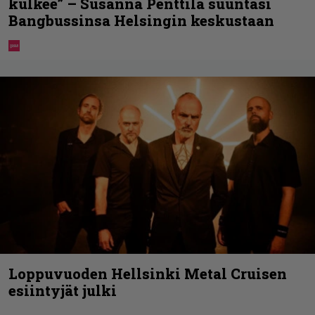
kulkee” – Susanna Penttilä suuntasi
Bangbussinsa Helsingin keskustaan
Loppuvuoden Hellsinki Metal Cruisen
esiintyjät julki