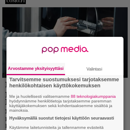
Arvostamme yksityisyyttäsi
Valintasi
Tarvitsemme suostumuksesi tarjotaksemme
henkilökohtaisen käyttökokemuksen
Me ja huolellisesti valitsemamme
88 teknologiakumppania
hyödynnämme henkilötietoja tarjotaksemme paremman
käyttäjäkokemuksen sekä kohdentaaksemme sisältöä ja
mainoksia.
Hyväksymällä suostut tietojesi käyttöön seuraavasti
Käytämme laitetunnisteita ja tallennamme evästeitä