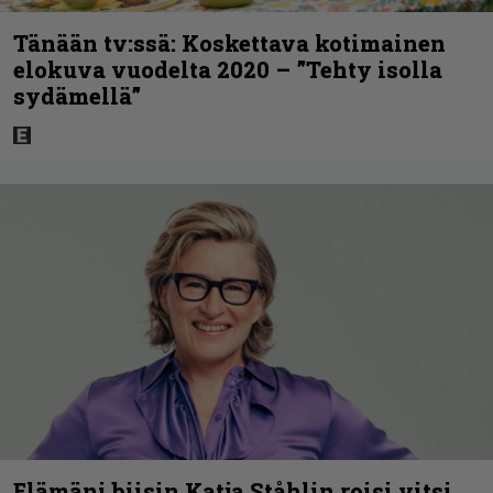
Tänään tv:ssä: Koskettava kotimainen
elokuva vuodelta 2020 – ”Tehty isolla
sydämellä”
Elämäni biisin Katja Ståhlin roisi vitsi