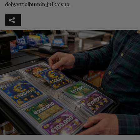
debyyttialbumin julkaisua.