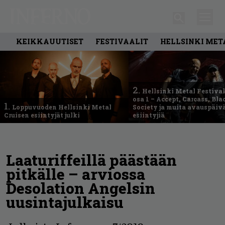
KEIKKAUUTISET
FESTIVAALIT
HELLSINKI MET
2.
Hellsinki Metal Festival
osa 1 – Accept, Carcass, Bla
1.
Loppuvuoden Hellsinki Metal
Society ja muita avauspäiv
Cruisen esiintyjät julki
esiintyjiä
Laaturiffeillä päästään
pitkälle – arviossa
Desolation Angelsin
uusintajulkaisu