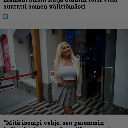
suututti somen välittömästi
”Mitä isompi vehje, sen paremmin