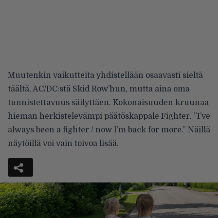
Muutenkin vaikutteita yhdistellään osaavasti sieltä
täältä, AC/DC:stä Skid Row’hun, mutta aina oma
tunnistettavuus säilyttäen. Kokonaisuuden kruunaa
hieman herkistelevämpi päätöskappale Fighter. ”I’ve
always been a fighter / now I’m back for more.” Näillä
näytöillä voi vain toivoa lisää.