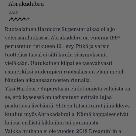
Abrakadabra
GAIN
Ruotsalainen Hardcore Superstar alkaa olla jo
veteraaniluokassa. Abrakadabra on vuonna 1997
perustetun retkueen 12. levy. Pitkä ja varsin
tuottelias taival ei silti kuulu väsymyksenä,
vieläkään. Uutukainen kilpailee tasavahvasti
esimerkiksi uudempien ruotsalaisten glam metal -
bändien aikaansaannosten rinnalla.
Yksi Hardcore Superstarin ehdottomista valteista on
se, että kyseessä on todistetusti erittäin lujaa
paaluttava livebändi. Yhteen hitsautunut jämäkkyys
kuuluu myös Abrakadabralla. Nämä kappaleet eivät
kaipaa erillistä kikkailua tai puunausta.
Vaikka mukana ei ole vuoden 2018 Dreamin’ in a