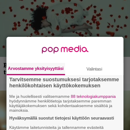
Blind Channel palaa rytinällä –
Arvostamme yksityisyyttäsi
Valintasi
tuplasingle videoineen julki
Tarvitsemme suostumuksesi tarjotaksemme
henkilökohtaisen käyttökokemuksen
Me ja huolellisesti valitsemamme
88 teknologiakumppania
hyödynnämme henkilötietoja tarjotaksemme paremman
käyttäjäkokemuksen sekä kohdentaaksemme sisältöä ja
mainoksia.
Hyväksymällä suostut tietojesi käyttöön seuraavasti
Käytämme laitetunnisteita ja tallennamme evästeitä