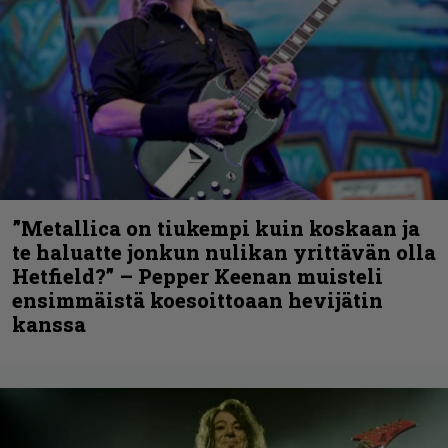
”Metallica on tiukempi kuin koskaan ja
te haluatte jonkun nulikan yrittävän olla
Hetfield?” – Pepper Keenan muisteli
ensimmäistä koesoittoaan hevijätin
kanssa