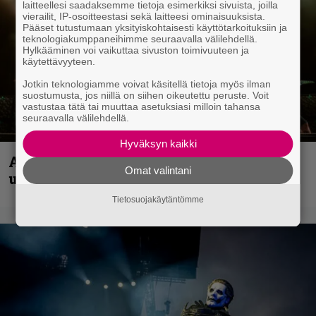
laitteellesi saadaksemme tietoja esimerkiksi sivuista, joilla
vierailit, IP-osoitteestasi sekä laitteesi ominaisuuksista.
Pääset tutustumaan yksityiskohtaisesti käyttötarkoituksiin ja
teknologiakumppaneihimme seuraavalla välilehdellä.
Hylkääminen voi vaikuttaa sivuston toimivuuteen ja
käytettävyyteen.
Jotkin teknologiamme voivat käsitellä tietoja myös ilman
suostumusta, jos niillä on siihen oikeutettu peruste. Voit
vastustaa tätä tai muuttaa asetuksiasi milloin tahansa
seuraavalla välilehdellä.
Hyväksyn kaikki
Anthrax vie katsojat keikkatunnelmiin
Omat valintani
uudella videollaan
Tietosuojakäytäntömme