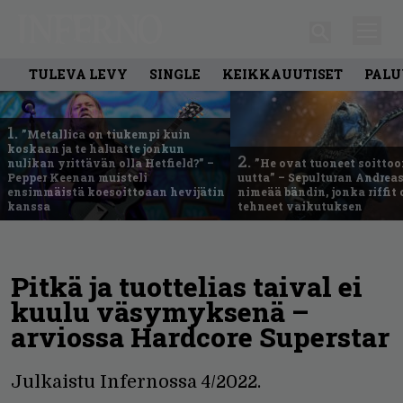
TULEVA LEVY
SINGLE
KEIKKAUUTISET
PALU
1.
”Metallica on tiukempi kuin
koskaan ja te haluatte jonkun
2.
nulikan yrittävän olla Hetfield?” –
”He ovat tuoneet soittoo
Pepper Keenan muisteli
uutta” – Sepulturan Andreas
ensimmäistä koesoittoaan hevijätin
nimeää bändin, jonka riffit
kanssa
tehneet vaikutuksen
Pitkä ja tuottelias taival ei
kuulu väsymyksenä –
arviossa Hardcore Superstar
Julkaistu Infernossa 4/2022.