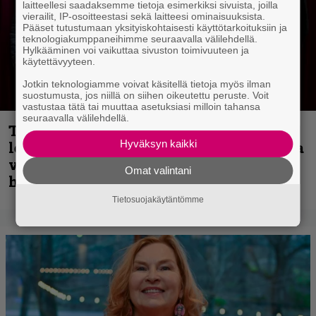
laitteellesi saadaksemme tietoja esimerkiksi sivuista, joilla
vierailit, IP-osoitteestasi sekä laitteesi ominaisuuksista.
Pääset tutustumaan yksityiskohtaisesti käyttötarkoituksiin ja
teknologiakumppaneihimme seuraavalla välilehdellä.
Hylkääminen voi vaikuttaa sivuston toimivuuteen ja
käytettävyyteen.
Jotkin teknologiamme voivat käsitellä tietoja myös ilman
suostumusta, jos niillä on siihen oikeutettu peruste. Voit
vastustaa tätä tai muuttaa asetuksiasi milloin tahansa
seuraavalla välilehdellä.
Thrash ’n’ roll -yhtye Madred ryydittää
Hyväksyn kaikki
levyjulkaisua keikkareissulla kuvatulla
videolla – ”Oltiin pakussa kusihädässä
Omat valintani
helvetin väsyneenä…”
Tietosuojakäytäntömme