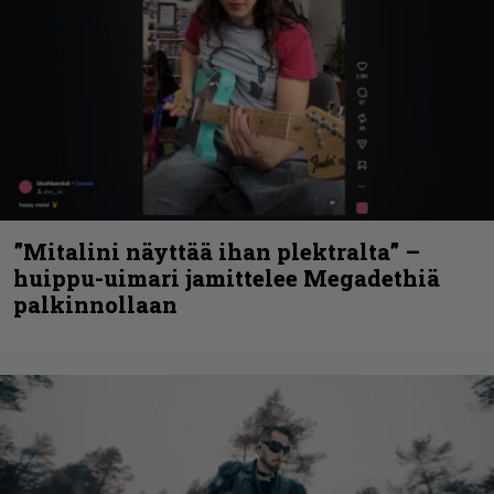
”Mitalini näyttää ihan plektralta” –
huippu-uimari jamittelee Megadethiä
palkinnollaan