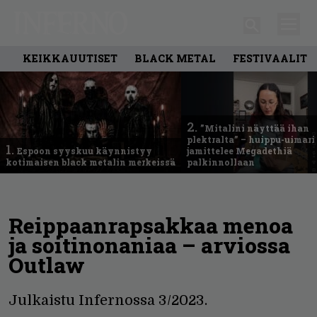
KEIKKAUUTISET
BLACK METAL
FESTIVAALIT
2.
”Mitalini näyttää ihan
plektralta” – huippu-uimari
1.
Espoon syyskuu käynnistyy
jamittelee Megadethiä
kotimaisen black metalin merkeissä
palkinnollaan
Reippaanrapsakkaa menoa
ja soitinonaniaa – arviossa
Outlaw
Julkaistu Infernossa 3/2023.