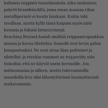
kaltaista eeppistä tunnelmointia. Aika omituinen
paketti brassibändiltä, jossa oman maansa rikas
metalliperintö ei kuulu lainkaan. Kukin toki
tavallaan, mutta kyllä tämä kaipaisi myös niitä
kuumia ja hikisiä lattarirytmejä.
Reaching Beyond Assiah sisältää reippaanrapsakkaa
menoa ja kovaa tiluttelua. Soundit ovat levyn pahin
kompastuskivi. Ne ovat aivan liian puhtoiset ja
silotellut, ja etenkin rummut on triggeröity niin
tiukoiksi, että ne käyvät usein hermoille. Joo,
soitinonaniaa ja silleen, mutta tukevammilla
soundeilla levy olisi lähestyttävissä huomattavasti
mukavammin.