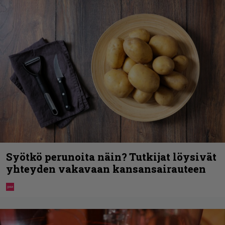
Syötkö perunoita näin? Tutkijat löysivät
yhteyden vakavaan kansansairauteen