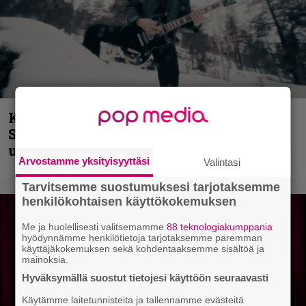
Kunnianosoitus hyiselle Pohjolalle –
Shining hyppäsi keskelle kinoksia
uudella videollaan
Arvostamme yksityisyyttäsi
Valintasi
Tarvitsemme suostumuksesi tarjotaksemme
henkilökohtaisen käyttökokemuksen
Me ja huolellisesti valitsemamme
88 teknologiakumppania
hyödynnämme henkilötietoja tarjotaksemme paremman
käyttäjäkokemuksen sekä kohdentaaksemme sisältöä ja
mainoksia.
Hyväksymällä suostut tietojesi käyttöön seuraavasti
Käytämme laitetunnisteita ja tallennamme evästeitä