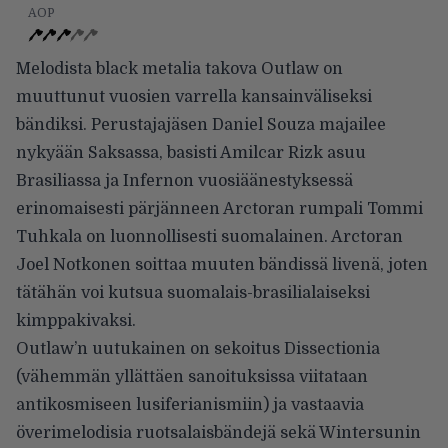
AOP
Melodista black metalia takova Outlaw on
muuttunut vuosien varrella kansainväliseksi
bändiksi. Perustajajäsen Daniel Souza majailee
nykyään Saksassa, basisti Amilcar Rizk asuu
Brasiliassa ja Infernon vuosiäänestyksessä
erinomaisesti pärjänneen Arctoran rumpali Tommi
Tuhkala on luonnollisesti suomalainen. Arctoran
Joel Notkonen soittaa muuten bändissä livenä, joten
tätähän voi kutsua suomalais-brasilialaiseksi
kimppakivaksi.
Outlaw’n uutukainen on sekoitus Dissectionia
(vähemmän yllättäen sanoituksissa viitataan
antikosmiseen lusiferianismiin) ja vastaavia
överimelodisia ruotsalaisbändejä sekä Wintersunin