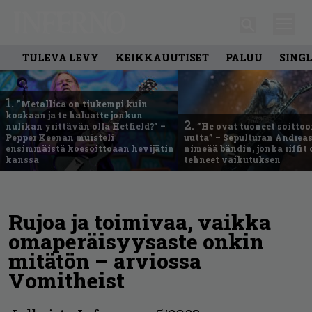
TULEVA LEVY
KEIKKAUUTISET
PALUU
SING
1.
”Metallica on tiukempi kuin
koskaan ja te haluatte jonkun
2.
nulikan yrittävän olla Hetfield?” –
”He ovat tuoneet soittoo
Pepper Keenan muisteli
uutta” – Sepulturan Andreas
ensimmäistä koesoittoaan hevijätin
nimeää bändin, jonka riffit
kanssa
tehneet vaikutuksen
Rujoa ja toimivaa, vaikka
omaperäisyysaste onkin
mitätön – arviossa
Vomitheist