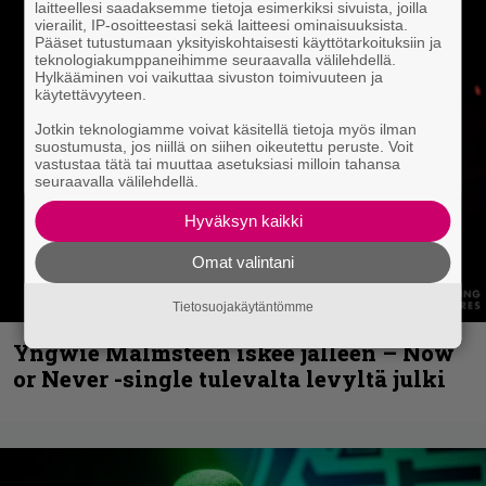
laitteellesi saadaksemme tietoja esimerkiksi sivuista, joilla
vierailit, IP-osoitteestasi sekä laitteesi ominaisuuksista.
Pääset tutustumaan yksityiskohtaisesti käyttötarkoituksiin ja
teknologiakumppaneihimme seuraavalla välilehdellä.
Hylkääminen voi vaikuttaa sivuston toimivuuteen ja
käytettävyyteen.
Jotkin teknologiamme voivat käsitellä tietoja myös ilman
suostumusta, jos niillä on siihen oikeutettu peruste. Voit
vastustaa tätä tai muuttaa asetuksiasi milloin tahansa
seuraavalla välilehdellä.
Hyväksyn kaikki
Omat valintani
Tietosuojakäytäntömme
Yngwie Malmsteen iskee jälleen – Now
or Never -single tulevalta levyltä julki