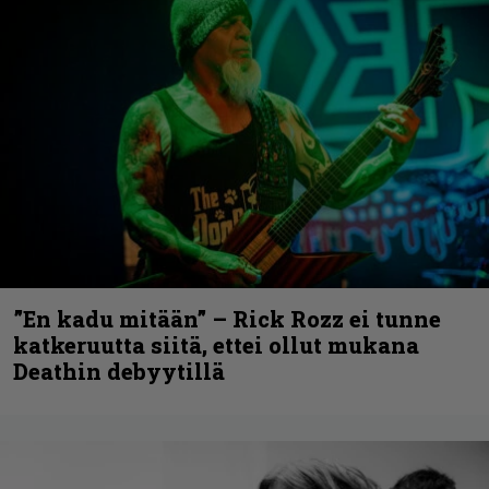
”En kadu mitään” – Rick Rozz ei tunne
katkeruutta siitä, ettei ollut mukana
Deathin debyytillä