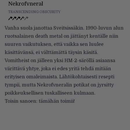
Nekrofvneral
TRANSCENDING OBSCURITY
Vanha suola janottaa Sveitsissäkin. 1990-luvun alun
ruotsalainen death metal on jättänyt kentälle niin
suuren vaikutuksen, että vaikka sen luulee
käsittävänsä, ei välttämättä täysin käsitä.
Vomitheist on jälleen yksi HM-2-säröllä asiaansa
värittävä yhtye, joka ei edes yritä tehdä mitään
erityisen omaleimaista. Lähtökohtaisesti resepti
tympii, mutta Nekrofvneralin potikat on jyrsitty
poikkeuksellisen tuskalliseen kulmaan.
Toisin sanoen: tämähän toimii!