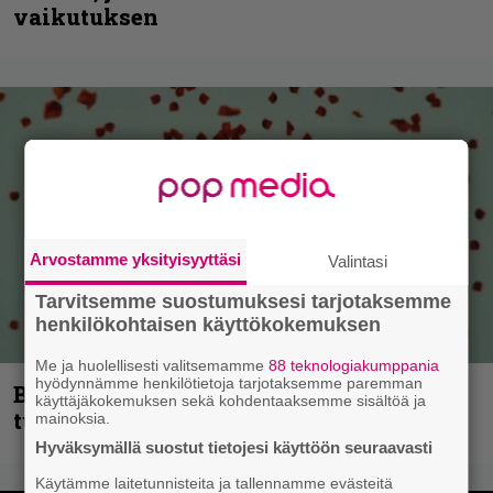
vaikutuksen
Arvostamme yksityisyyttäsi
Valintasi
Tarvitsemme suostumuksesi tarjotaksemme
henkilökohtaisen käyttökokemuksen
Me ja huolellisesti valitsemamme
88 teknologiakumppania
hyödynnämme henkilötietoja tarjotaksemme paremman
Blind Channel palaa rytinällä –
käyttäjäkokemuksen sekä kohdentaaksemme sisältöä ja
tuplasingle videoineen julki
mainoksia.
Hyväksymällä suostut tietojesi käyttöön seuraavasti
Käytämme laitetunnisteita ja tallennamme evästeitä