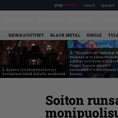
Como.fi
Episodi.fi
ETUSIVU
UUTISET
LEVY
KEIKKAUUTISET
BLACK METAL
SINGLE
TUL
2.
”Metallica on tiukempi 
koskaan ja te haluatte jonk
nulikan yrittävän olla Hetfi
Pepper Keenan muisteli
1.
Espoon syyskuu käynnistyy
ensimmäistä koesoittoaan 
kotimaisen black metalin merkeissä
kanssa
Soiton runs
monipuolisu