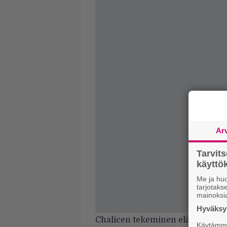
Ar
Tarvit
käytt
Me ja huo
tarjotak
mainoksi
Hyväksym
Chalicen tekeminen elää toki van
Käytämme 