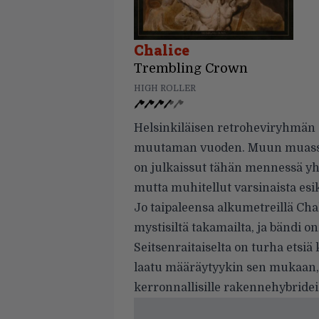
Chalice
Trembling Crown
HIGH ROLLER
Helsinkiläisen retroheviryhmän d
muutaman vuoden. Muun muassa 
on julkaissut tähän mennessä 
mutta muhitellut varsinaista esi
Jo taipaleensa alkumetreillä Ch
mystisiltä takamailta, ja bändi 
Seitsenraitaiselta on turha etsi
laatu määräytyykin sen mukaan, 
kerronnallisille rakennehybrideille