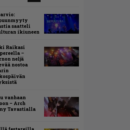
arvio:
puunmyyty
stia saatteli
lturan ikiuneen
ki Raikasi
ereella –
rnon neljä
evää nostoa
arin
kospäivän
yksistä
uu vanhaan
toon – Arch
my Tavastialla
llä festareilla