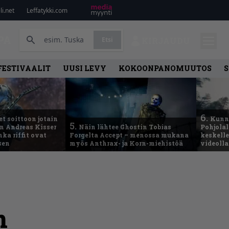
i.net
Leffatykki.com
PA
Etsi
KIRJAUDU
FESTIVAALIT
UUSI LEVY
KOKOONPANOMUUTOS
S
6.
t soittoon jotain
Kunni
5.
an Andreas Kisser
Näin lähtee Ghostin Tobias
Pohjolal
ka riffit ovat
Forgelta Accept – menossa mukana
keskelle
sen
myös Anthrax- ja Korn-miehistöä
videoll
n