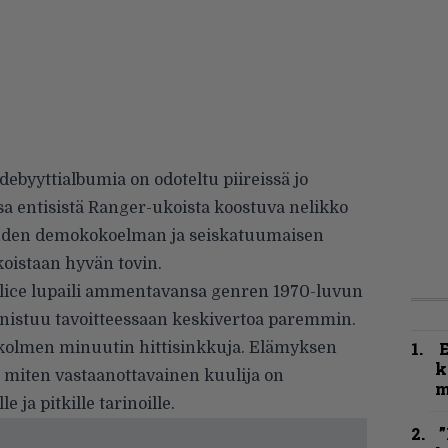
ebyyttialbumia on odoteltu piireissä jo
entisistä Ranger-ukoista koostuva nelikko
yhden demokokoelman ja seiskatuumaisen
koistaan hyvän tovin.
alice lupaili ammentavansa genren 1970-luvun
onnistuu tavoitteessaan keskivertoa paremmin.
ä kolmen minuutin hittisinkkuja. Elämyksen
k
miten vastaanottavainen kuulija on
m
 ja pitkille tarinoille.
”