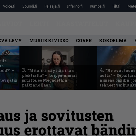
Voice.fi
Soundi.fi
Pelaaja.fi
Inferno.fi
Rumba.fi
Tilt.fi
Metel
ARVIOT
LEHTI
HAASTATTELUT
KAUP
EVA LEVY
MUSIIKKIVIDEO
COVER
KOKOELMA
kuin
un
3.
4.
eld?” –
”Mitalini näyttää ihan
”He ovat tuonee
plektralta” – huippu-uimari
uutta” – Sepultur
hevijätin
jamittelee Megadethiä
nimeää bändin, jon
palkinnollaan
tehneet vaikutuk
aus ja sovitusten
us erottavat bändi