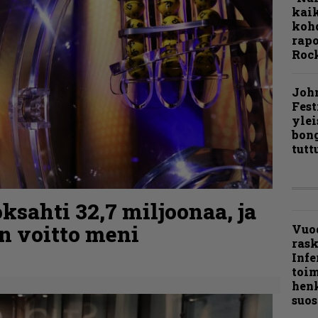
kaik
kohd
rapo
Rock
Joh
Fest
ylei
bong
tutt
ksahti 32,7 miljoonaa, ja
n voitto meni
Vuo
ras
Infe
toi
henk
suos