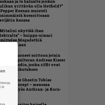
oskaan ja te haluatte jonkun
ulikan yrittävän olla Hetfield?”
 Pepper Keenan muisteli
nsimmäistä koesoittoaan
evijätin kanssa
Mitalini näyttää ihan
lektralta” – huippu-uimari
amittelee Megadethiä
alkinnollaan
He ovat tuoneet soittoon jotain
utta” – Sepulturan Andreas Kisser
imeää bändin, jonka riffit ovat
ehneet vaikutuksen
sen
äin lähtee Ghostin Tobias
tietoja
orgelta Accept – menossa
 ja
ukana myös Anthrax- ja Korn-
iehistöä
unnianosoitus hyiselle
toja