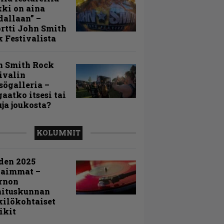
ki on aina
allaan” –
rtti John Smith
 Festivalista
n Smith Rock
ivalin
sögalleria –
aatko itsesi tai
uja joukosta?
KOLUMNIT
den 2025
kaimmat –
rnon
mituskunnan
ilökohtaiset
ikit