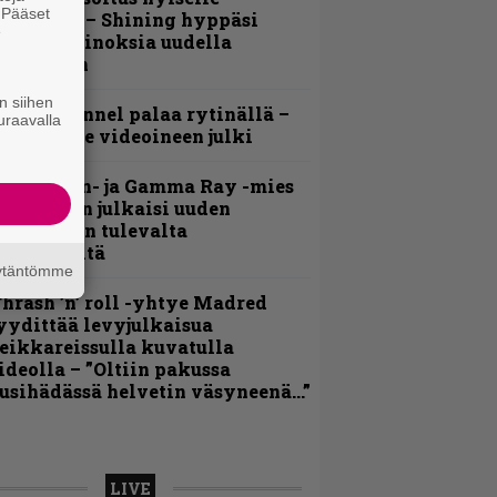
. Pääset
ohjolalle – Shining hyppäsi
e
eskelle kinoksia uudella
ideollaan
n siihen
lind Channel palaa rytinällä –
uraavalla
uplasingle videoineen julki
Helloween- ja Gamma Ray -mies
ai Hansen julkaisi uuden
aistiaisen tulevalta
oololevyltä
äytäntömme
hrash ’n’ roll -yhtye Madred
yydittää levyjulkaisua
eikkareissulla kuvatulla
ideolla – ”Oltiin pakussa
usihädässä helvetin väsyneenä…”
LIVE