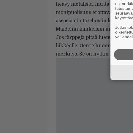
esimerkiks
heavy metalista, mutta soiton r
tutustuma
monipuolisuus erottavat bändin 
seuraaval
käytettäv
assosiaatioita Ghostin koristeell
Jotkin te
Maidenin kiihkeisiin melodioihin
oikeutett
välilehdel
Jos tärppejä pitää luetella, nimib
liikkeelle. Genre huomioiden on
merkitys. Se on nytkin kantava 