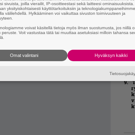
i sivuista, joilla vierailit, IP-osoitteestasi sekä laitteesi ominaisuuksista
unsaus ja sovitusten ennakkoluuloton
P
an yksityiskohtaisesti käyttötarkoituksiin ja teknologiakumppaneihimm
k
kollegoistaan. Trembling Crown luo
la välilehdellä. Hylkääminen voi vaikuttaa sivuston toimivuuteen ja
v
yyteen.
iseen pahaenteisyyteen, alkuaikojen Iron
knologiamme voivat käsitellä tietoja myös ilman suostumusta, jos niillä o
 ja jopa Burzumin monotonisiin riffeihin.
B
u peruste. Voit vastustaa tätä tai muuttaa asetuksiasi milloin tahansa se
t
lä.
iisistä ja The Keystä on selkeintä lähteä
 kuitenkin syytä muistaa kokonaisuuden
voima.
Omat valintani
Hyväksyn kaikki
K
m
s
Tietosuojak
T
r
k
v
k