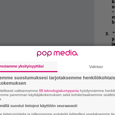
k
n
–
e
h
”
p
j
p
”
u
vostamme yksityisyyttäsi
Valintasi
n
t
semme suostumuksesi tarjotaksemme henkilökohtai
ökokemuksen
N
lellisesti valitsemamme
88 teknologiakumppania
hyödynnämme henkilö
F
semme paremman käyttäjäkokemuksen sekä kohdentaaksemme sisältöä
m
a.
m
ällä suostut tietojesi käyttöön seuraavasti
han liiton käppäilevästä, rivakasti etenevästä
K
laitetunnisteita ja tallennamme evästeitä laitteellesi saadaksemme tie