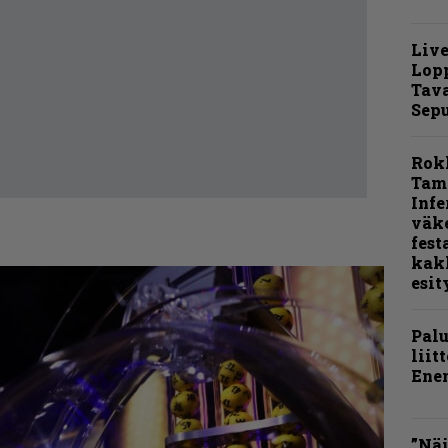
Live
Lop
Tava
Sepu
Rok
Tamp
Infe
väk
fest
kak
esit
Pal
liit
Ene
”Näi