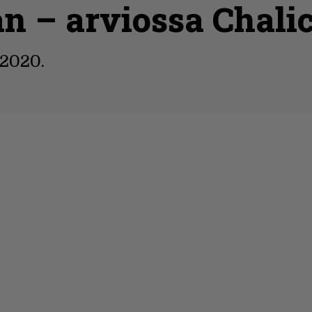
an – arviossa Chali
/2020.