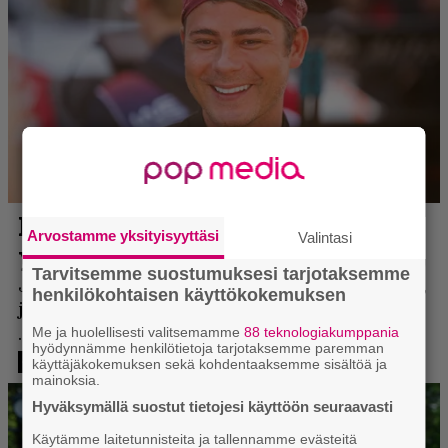
Arvostamme yksityisyyttäsi
Valintasi
Tarvitsemme suostumuksesi tarjotaksemme
henkilökohtaisen käyttökokemuksen
Me ja huolellisesti valitsemamme
88 teknologiakumppania
hyödynnämme henkilötietoja tarjotaksemme paremman
käyttäjäkokemuksen sekä kohdentaaksemme sisältöä ja
mainoksia.
Hyväksymällä suostut tietojesi käyttöön seuraavasti
Käytämme laitetunnisteita ja tallennamme evästeitä