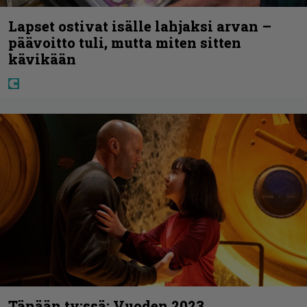
Lapset ostivat isälle lahjaksi arvan –
päävoitto tuli, mutta miten sitten
kävikään
Tänään tv:ssä: Vuoden 2023