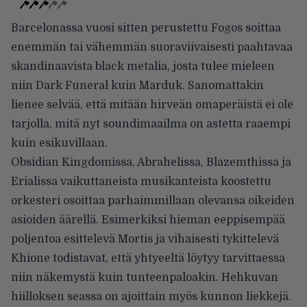
Barcelonassa vuosi sitten perustettu Fogos soittaa
enemmän tai vähemmän suoraviivaisesti paahtavaa
skandinaavista black metalia, josta tulee mieleen
niin Dark Funeral kuin Marduk. Sanomattakin
lienee selvää, että mitään hirveän omaperäistä ei ole
tarjolla, mitä nyt soundimaailma on astetta raaempi
kuin esikuvillaan.
Obsidian Kingdomissa, Abrahelissa, Blazemthissa ja
Erialissa vaikuttaneista musikanteista koostettu
orkesteri osoittaa parhaimmillaan olevansa oikeiden
asioiden äärellä. Esimerkiksi hieman eeppisempää
poljentoa esittelevä Mortis ja vihaisesti tykittelevä
Khione todistavat, että yhtyeeltä löytyy tarvittaessa
niin näkemystä kuin tunteenpaloakin. Hehkuvan
hiilloksen seassa on ajoittain myös kunnon liekkejä.