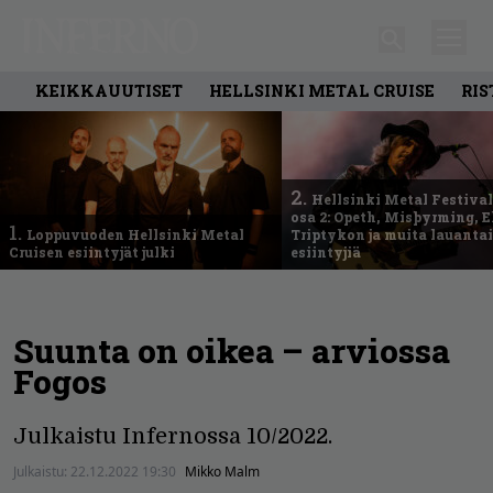
KEIKKAUUTISET
HELLSINKI METAL CRUISE
RIS
2.
Hellsinki Metal Festival
osa 2: Opeth, Misþyrming, E
1.
Loppuvuoden Hellsinki Metal
Triptykon ja muita lauanta
Cruisen esiintyjät julki
esiintyjiä
Suunta on oikea – arviossa
Fogos
Julkaistu Infernossa 10/2022.
Julkaistu:
22.12.2022 19:30
Mikko Malm