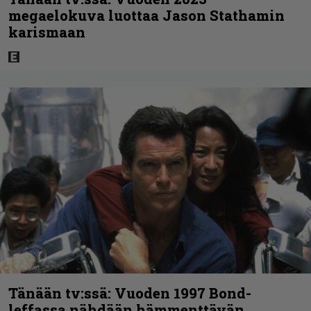
megaelokuva luottaa Jason Stathamin
karismaan
Tänään tv:ssä: Vuoden 1997 Bond-
leffassa nähdään hämmenttävän