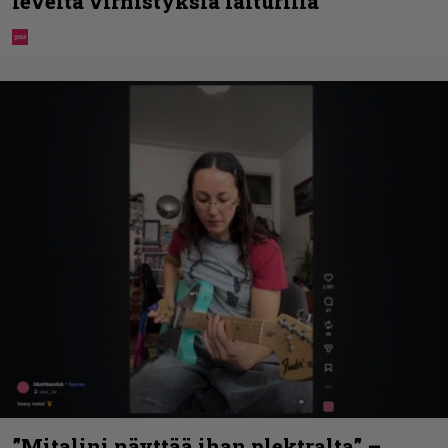
leveitä virnistyksiä laiturilla
”Mitalini näyttää ihan plektralta” –