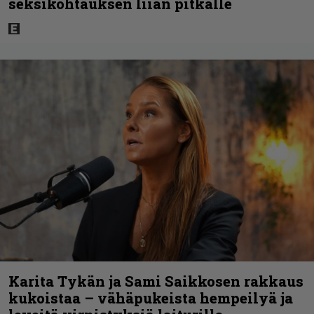
seksikohtauksen liian pitkälle
Karita Tykän ja Sami Saikkosen rakkaus
kukoistaa – vähäpukeista hempeilyä ja