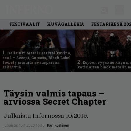
FESTIVAALIT
KUVAGALLERIA
FESTARIKESÄ 20
1.
Hellsinki Metal Festival kuvina,
osa 1 – Accept, Carcass, Black Label
2.
Society ja muita avauspäivän
Espoon syyskuu käynni
esiintyjiä
kotimaisen black metalin m
Täysin valmis tapaus –
arviossa Secret Chapter
Julkaistu Infernossa 10/2019.
Julkaistu:
15.1.2020 16:15
Kari Koskinen