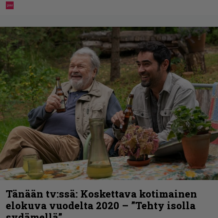
Tänään tv:ssä: Koskettava kotimainen
elokuva vuodelta 2020 – ”Tehty isolla
sydämellä”