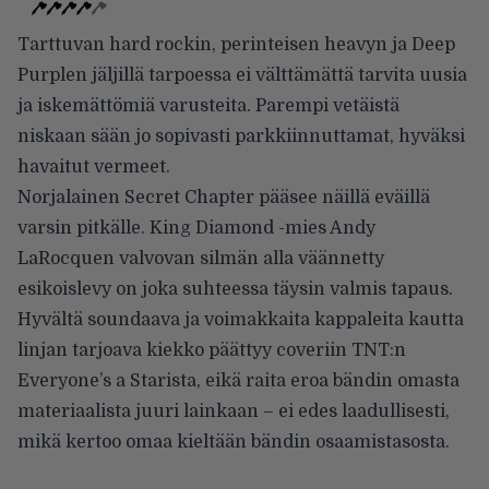
Tarttuvan hard rockin, perinteisen heavyn ja Deep
Purplen jäljillä tarpoessa ei välttämättä tarvita uusia
ja iskemättömiä varusteita. Parempi vetäistä
niskaan sään jo sopivasti parkkiinnuttamat, hyväksi
havaitut vermeet.
Norjalainen Secret Chapter pääsee näillä eväillä
varsin pitkälle. King Diamond -mies Andy
LaRocquen valvovan silmän alla väännetty
esikoislevy on joka suhteessa täysin valmis tapaus.
Hyvältä soundaava ja voimakkaita kappaleita kautta
linjan tarjoava kiekko päättyy coveriin TNT:n
Everyone’s a Starista, eikä raita eroa bändin omasta
materiaalista juuri lainkaan – ei edes laadullisesti,
mikä kertoo omaa kieltään bändin osaamistasosta.