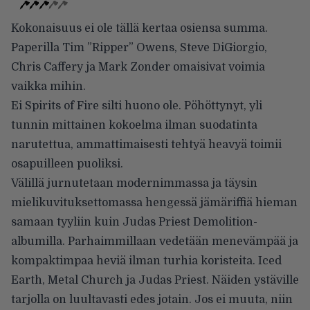
Kokonaisuus ei ole tällä kertaa osiensa summa.
Paperilla Tim ”Ripper” Owens, Steve DiGiorgio,
Chris Caffery ja Mark Zonder omaisivat voimia
vaikka mihin.
Ei Spirits of Fire silti huono ole. Pöhöttynyt, yli
tunnin mittainen kokoelma ilman suodatinta
narutettua, ammattimaisesti tehtyä heavyä toimii
osapuilleen puoliksi.
Välillä jurnutetaan modernimmassa ja täysin
mielikuvituksettomassa hengessä jämäriffiä hieman
samaan tyyliin kuin Judas Priest Demolition-
albumilla. Parhaimmillaan vedetään menevämpää ja
kompaktimpaa heviä ilman turhia koristeita. Iced
Earth, Metal Church ja Judas Priest. Näiden ystäville
tarjolla on luultavasti edes jotain. Jos ei muuta, niin