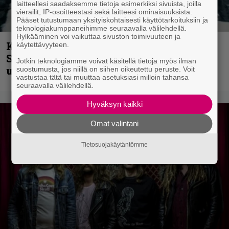
laitteellesi saadaksemme tietoja esimerkiksi sivuista, joilla
vierailit, IP-osoitteestasi sekä laitteesi ominaisuuksista.
Pääset tutustumaan yksityiskohtaisesti käyttötarkoituksiin ja
teknologiakumppaneihimme seuraavalla välilehdellä.
Hylkääminen voi vaikuttaa sivuston toimivuuteen ja
Kunnianosoitus hyiselle Pohjolalle –
käytettävyyteen.
Shining hyppäsi keskelle kinoksia
Jotkin teknologiamme voivat käsitellä tietoja myös ilman
uudella videollaan
suostumusta, jos niillä on siihen oikeutettu peruste. Voit
vastustaa tätä tai muuttaa asetuksiasi milloin tahansa
seuraavalla välilehdellä.
Hyväksyn kaikki
Omat valintani
Tietosuojakäytäntömme