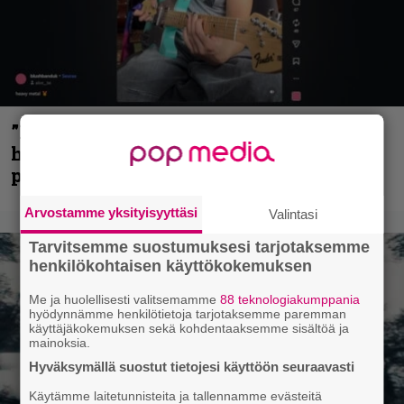
”Mitalini näyttää ihan plektralta” –
huippu-uimari jamittelee Megadethiä
palkinnollaan
Arvostamme yksityisyyttäsi
Valintasi
Tarvitsemme suostumuksesi tarjotaksemme
henkilökohtaisen käyttökokemuksen
Me ja huolellisesti valitsemamme
88 teknologiakumppania
hyödynnämme henkilötietoja tarjotaksemme paremman
käyttäjäkokemuksen sekä kohdentaaksemme sisältöä ja
mainoksia.
Hyväksymällä suostut tietojesi käyttöön seuraavasti
Käytämme laitetunnisteita ja tallennamme evästeitä