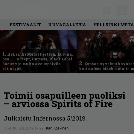
FESTIVAALIT
KUVAGALLERIA
HELLSINKI META
1.
Hellsinki Metal Festival kuvina,
osa 1 – Accept, Carcass, Black Label
2.
Society ja muita avauspäivän
Espoon syyskuu käynni
esiintyjiä
kotimaisen black metalin m
Toimii osapuilleen puoliksi
– arviossa Spirits of Fire
Julkaistu Infernossa 5/2019.
Julkaistu:
3.8.2019 17:29
Kari Koskinen