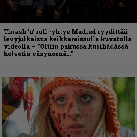
Thrash ’n’ roll -yhtye Madred ryydittää
levyjulkaisua keikkareissulla kuvatulla
videolla – ”Oltiin pakussa kusihädässä
helvetin väsyneenä…”