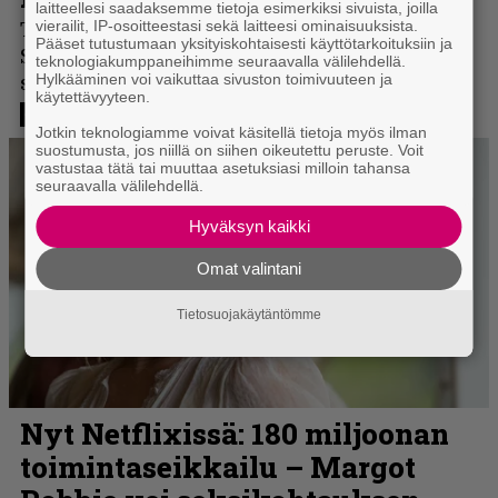
laitteellesi saadaksemme tietoja esimerkiksi sivuista, joilla
vierailit, IP-osoitteestasi sekä laitteesi ominaisuuksista.
Pääset tutustumaan yksityiskohtaisesti käyttötarkoituksiin ja
teknologiakumppaneihimme seuraavalla välilehdellä.
Hylkääminen voi vaikuttaa sivuston toimivuuteen ja
käytettävyyteen.
Jotkin teknologiamme voivat käsitellä tietoja myös ilman
suostumusta, jos niillä on siihen oikeutettu peruste. Voit
vastustaa tätä tai muuttaa asetuksiasi milloin tahansa
seuraavalla välilehdellä.
Hyväksyn kaikki
Omat valintani
Tietosuojakäytäntömme