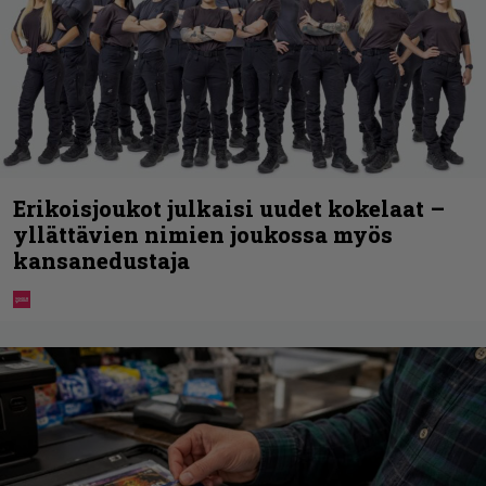
Erikoisjoukot julkaisi uudet kokelaat –
yllättävien nimien joukossa myös
kansanedustaja