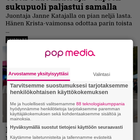
Arvostamme yksityisyyttäsi
Valintasi
Tarvitsemme suostumuksesi tarjotaksemme
henkilökohtaisen käyttökokemuksen
Me ja huolellisesti valitsemamme
88 teknologiakumppania
hyödynnämme henkilötietoja tarjotaksemme paremman
käyttäjäkokemuksen sekä kohdentaaksemme sisältöä ja
mainoksia.
Hyväksymällä suostut tietojesi käyttöön seuraavasti
Käytämme laitetunnisteita ja tallennamme evästeitä