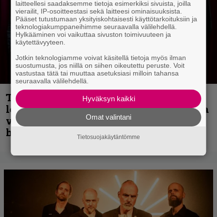
laitteellesi saadaksemme tietoja esimerkiksi sivuista, joilla
vierailit, IP-osoitteestasi sekä laitteesi ominaisuuksista.
Pääset tutustumaan yksityiskohtaisesti käyttötarkoituksiin ja
teknologiakumppaneihimme seuraavalla välilehdellä.
Hylkääminen voi vaikuttaa sivuston toimivuuteen ja
käytettävyyteen.
Jotkin teknologiamme voivat käsitellä tietoja myös ilman
suostumusta, jos niillä on siihen oikeutettu peruste. Voit
vastustaa tätä tai muuttaa asetuksiasi milloin tahansa
seuraavalla välilehdellä.
Thrash ’n’ roll -yhtye Madred ryydittää
Hyväksyn kaikki
levyjulkaisua keikkareissulla kuvatulla
Omat valintani
videolla – ”Oltiin pakussa kusihädässä
helvetin väsyneenä…”
Tietosuojakäytäntömme