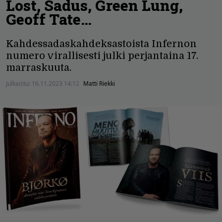
Lost, Sadus, Green Lung,
Geoff Tate…
Kahdessadaskahdeksastoista Infernon
numero virallisesti julki perjantaina 17.
marraskuuta.
Julkaistu:
16.11.2023 14:12
Matti Riekki