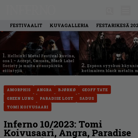
FESTIVAALIT
KUVAGALLERIA
FESTARIKESÄ 20
1.
Hellsinki Metal Festival kuvina,
osa 1 – Accept, Carcass, Black Label
2.
Society ja muita avauspäivän
Espoon syyskuu käynni
esiintyjiä
kotimaisen black metalin m
AMORPHIS
ANGRA
BJØRKØ
GEOFF TATE
GREEN LUNG
PARADISE LOST
SADUS
TOMI KOIVUSAARI
Inferno 10/2023: Tomi
Koivusaari, Angra, Paradise