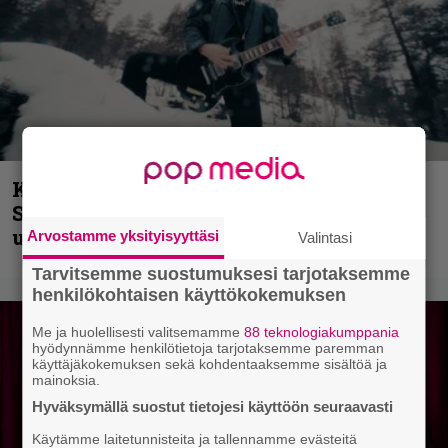
Kunnianosoitus hyiselle Pohjolalle –
Shining hyppäsi keskelle kinoksia
uudella videollaan
Arvostamme yksityisyyttäsi
Valintasi
Tarvitsemme suostumuksesi tarjotaksemme
henkilökohtaisen käyttökokemuksen
Me ja huolellisesti valitsemamme
88 teknologiakumppania
hyödynnämme henkilötietoja tarjotaksemme paremman
käyttäjäkokemuksen sekä kohdentaaksemme sisältöä ja
mainoksia.
Hyväksymällä suostut tietojesi käyttöön seuraavasti
Käytämme laitetunnisteita ja tallennamme evästeitä