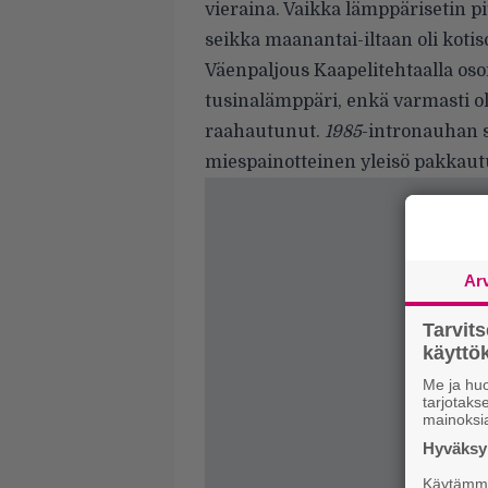
vieraina. Vaikka lämppärisetin pit
seikka maanantai-iltaan oli koti
Väenpaljous Kaapelitehtaalla osoi
tusinalämppäri, enkä varmasti oll
raahautunut.
1985
-intronauhan s
miespainotteinen yleisö pakkautu
Ar
Tarvit
käytt
Me ja huo
tarjotak
mainoksi
Hyväksym
Käytämme 