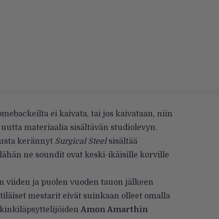
mebackeilta ei kaivata, tai jos kaivataan, niin
uutta materiaalia sisältävän studiolevyn.
tusta kerännyt
Surgical Steel
sisältää
lähän ne soundit ovat keski-ikäisille korville
n viiden ja puolen vuoden tauon jälkeen
iläiset mestarit eivät suinkaan olleet omalla
ikinkiläpsyttelijöiden
Amon Amarthin