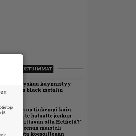
LUETUIMMAT
Espoon syyskuu käynnistyy
otimaisen black metalin
sen
erkeissä
tietoja
Metallica on tiukempi kuin
 ja
oskaan ja te haluatte jonkun
ulikan yrittävän olla Hetfield?”
 Pepper Keenan muisteli
nsimmäistä koesoittoaan
toja