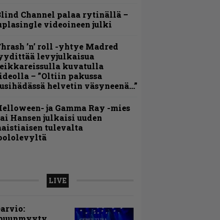
lind Channel palaa rytinällä –
uplasingle videoineen julki
hrash ’n’ roll -yhtye Madred
yydittää levyjulkaisua
eikkareissulla kuvatulla
ideolla – ”Oltiin pakussa
usihädässä helvetin väsyneenä…”
Helloween- ja Gamma Ray -mies
ai Hansen julkaisi uuden
aistiaisen tulevalta
oololevyltä
LIVE
arvio:
puunmyyty