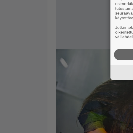
esimerkiks
tutustuma
seuraaval
käytettäv
Jotkin te
oikeutett
välilehdel