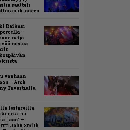
stia saatteli
lturan ikiuneen
ki Raikasi
ereella –
rnon neljä
evää nostoa
arin
kospäivän
yksistä
uu vanhaan
toon – Arch
my Tavastialla
llä festareilla
ki on aina
allaan” –
rtti John Smith