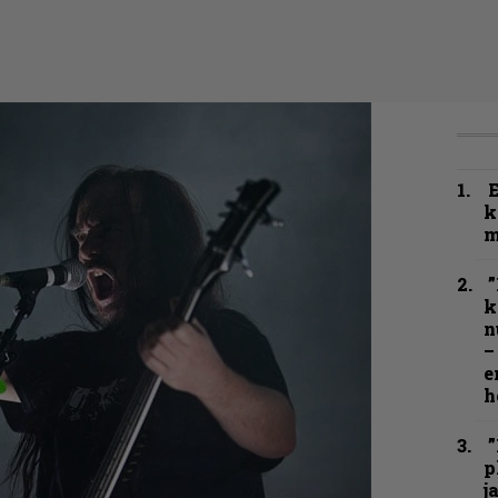
k
m
”
k
n
–
e
h
”
p
j