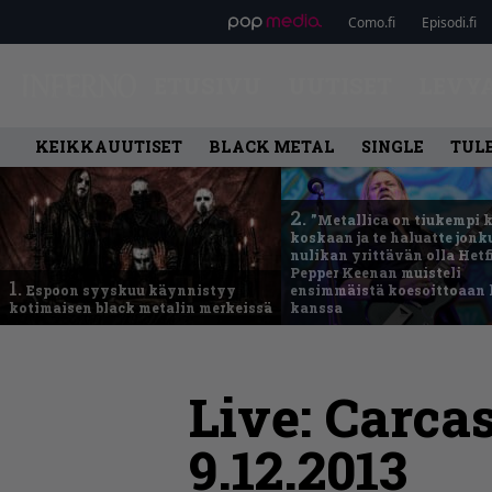
Como.fi
Episodi.fi
ETUSIVU
UUTISET
LEVY
KEIKKAUUTISET
BLACK METAL
SINGLE
TUL
2.
”Metallica on tiukempi 
koskaan ja te haluatte jonk
nulikan yrittävän olla Hetfi
Pepper Keenan muisteli
1.
Espoon syyskuu käynnistyy
ensimmäistä koesoittoaan 
kotimaisen black metalin merkeissä
kanssa
Live: Carca
9.12.2013