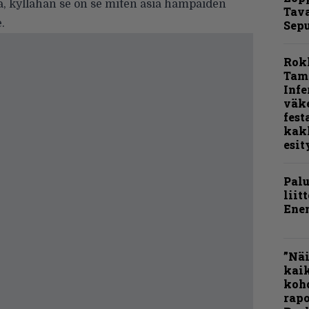
a, kyllähän se on se miten asia hampaiden
Tava
.
Sepu
Rok
Tamp
Infe
väk
fest
kak
esit
Pal
liit
Ene
”Näi
kaik
kohd
rapo