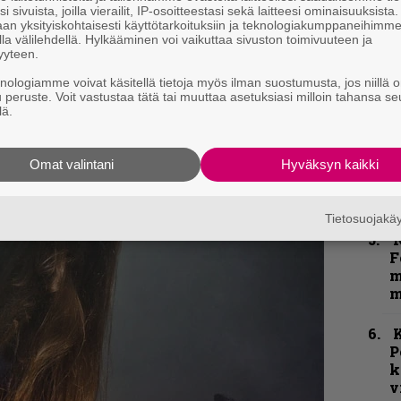
h
i sivuista, joilla vierailit, IP-osoitteestasi sekä laitteesi ominaisuuksista
an yksityiskohtaisesti käyttötarkoituksiin ja teknologiakumppaneihimm
la välilehdellä. Hylkääminen voi vaikuttaa sivuston toimivuuteen ja
”
yyteen.
p
knologiamme voivat käsitellä tietoja myös ilman suostumusta, jos niillä o
j
u peruste. Voit vastustaa tätä tai muuttaa asetuksiasi milloin tahansa se
p
lä.
”
u
Omat valintani
Hyväksyn kaikki
n
t
Tietosuojak
N
F
m
m
K
P
k
v