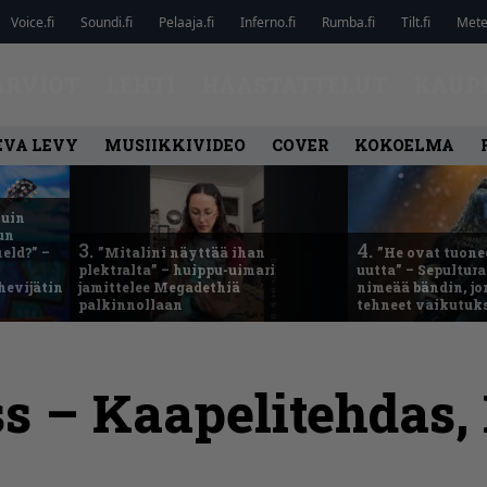
Voice.fi
Soundi.fi
Pelaaja.fi
Inferno.fi
Rumba.fi
Tilt.fi
Metel
ARVIOT
LEHTI
HAASTATTELUT
KAUP
EVA LEVY
MUSIIKKIVIDEO
COVER
KOKOELMA
kuin
un
3.
4.
eld?” –
”Mitalini näyttää ihan
”He ovat tuonee
plektralta” – huippu-uimari
uutta” – Sepultur
hevijätin
jamittelee Megadethiä
nimeää bändin, jon
palkinnollaan
tehneet vaikutuk
ss – Kaapelitehdas,