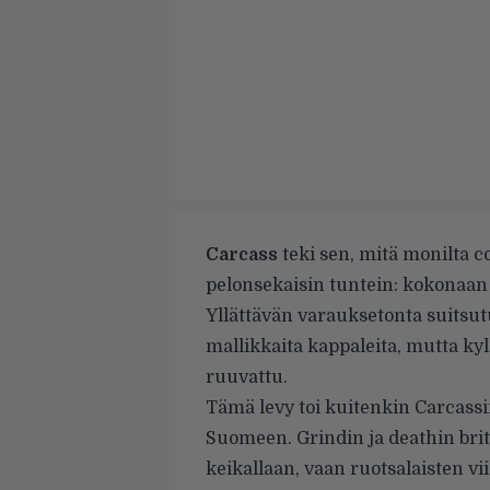
Carcass
teki sen, mitä monilta co
pelonsekaisin tuntein: kokonaan 
Yllättävän varauksetonta suitsu
mallikkaita kappaleita, mutta kyl
ruuvattu.
Tämä levy toi kuitenkin Carcassi
Suomeen. Grindin ja deathin britt
keikallaan, vaan ruotsalaisten vi