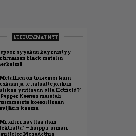
LUETUIMMAT NYT
Espoon syyskuu käynnistyy
otimaisen black metalin
erkeissä
Metallica on tiukempi kuin
oskaan ja te haluatte jonkun
ulikan yrittävän olla Hetfield?”
 Pepper Keenan muisteli
nsimmäistä koesoittoaan
evijätin kanssa
Mitalini näyttää ihan
lektralta” – huippu-uimari
amittelee Megadethiä