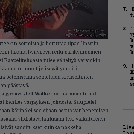
B
t
T
r
k
 Steerin
sormista ja heruttaa tipan linssiin
v
k
terin takana lymyilevä reilu parikymppinen
i Kaapelitehdasta tulee välteltyä varsinkin
kkana: rummut jytisevät ympäri
K
iä betoniseiniä sekoittaen kielisoitinten
m
s
on päästävä.
oja jyräävä
Jeff Walker
on harmaantunut
t kenties värjäyksen johdosta. Suupielet
otiaan kärinä ei sen sijaan osoita vanhenemisen
asaalia yhdistävä lauluääni teki vaikutuksen
Live
älsivät sanoitukset kuinka nokkelia
Lop