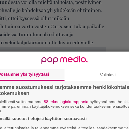
uudesta voi olla mieltä tai toista, positiivinen
sohvalle jo kahdeksaa yli yhdeksän ehtiminen.
tti, ettei kyseessä ollut mikään
ut ainoa varta vasten Carcassin takia paikalle
oidessa tunnelma oli odottava ja
i sekä kaljakarsinan että lavan edustalle.
vostamme yksityisyyttäsi
Valintasi
k
semme suostumuksesi tarjotaksemme henkilökohtai
m
ökokemuksen
lellisesti valitsemamme
88 teknologiakumppania
hyödynnämme henkilö
”
semme paremman käyttäjäkokemuksen sekä kohdentaaksemme sisältöä
k
a.
n
ällä suostut tietojesi käyttöön seuraavasti
–
e
laitetunnisteita ja tallennamme evästeitä laitteellesi saadaksemme tie