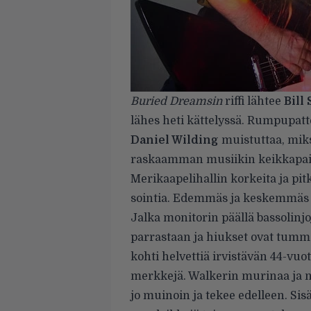
Buried Dreamsin
riffi lähtee
Bill
lähes heti kättelyssä. Rumpupat
Daniel Wilding
muistuttaa, miks
raskaamman musiikin keikkapai
Merikaapelihallin korkeita ja pitk
sointia. Edemmäs ja keskemmäs 
Jalka monitorin päällä bassolinj
parrastaan ja hiukset ovat tumma
kohti helvettiä irvistävän 44-vu
merkkejä. Walkerin murinaa ja n
jo muinoin ja tekee edelleen. Sis