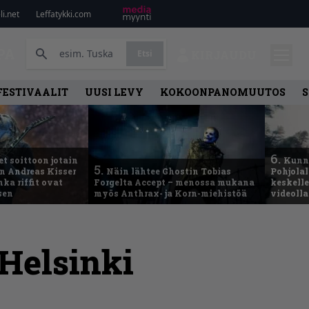
i.net
Leffatykki.com
PA
Etsi
KIRJAUDU
FESTIVAALIT
UUSI LEVY
KOKOONPANOMUUTOS
S
6.
t soittoon jotain
Kunni
5.
an Andreas Kisser
Näin lähtee Ghostin Tobias
Pohjolal
ka riffit ovat
Forgelta Accept – menossa mukana
keskelle
sen
myös Anthrax- ja Korn-miehistöä
videoll
 Helsinki