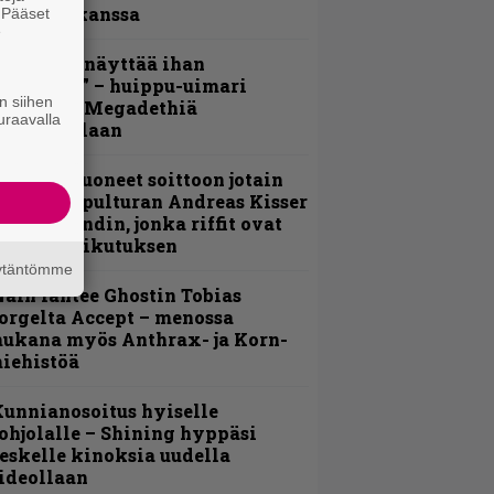
evijätin kanssa
. Pääset
e
Mitalini näyttää ihan
lektralta” – huippu-uimari
n siihen
amittelee Megadethiä
uraavalla
alkinnollaan
He ovat tuoneet soittoon jotain
utta” – Sepulturan Andreas Kisser
imeää bändin, jonka riffit ovat
ehneet vaikutuksen
äytäntömme
äin lähtee Ghostin Tobias
orgelta Accept – menossa
ukana myös Anthrax- ja Korn-
iehistöä
unnianosoitus hyiselle
ohjolalle – Shining hyppäsi
eskelle kinoksia uudella
ideollaan