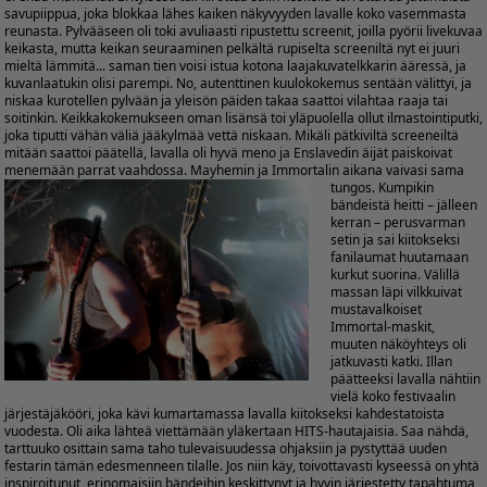
savupiippua, joka blokkaa lähes kaiken näkyvyyden lavalle koko vasemmasta
reunasta. Pylvääseen oli toki avuliaasti ripustettu screenit, joilla pyörii livekuvaa
keikasta, mutta keikan seuraaminen pelkältä rupiselta screeniltä nyt ei juuri
mieltä lämmitä... saman tien voisi istua kotona laajakuvatelkkarin ääressä, ja
kuvanlaatukin olisi parempi. No, autenttinen kuulokokemus sentään välittyi, ja
niskaa kurotellen pylvään ja yleisön päiden takaa saattoi vilahtaa raaja tai
soitinkin. Keikkakokemukseen oman lisänsä toi yläpuolella ollut ilmastointiputki,
joka tiputti vähän väliä jääkylmää vettä niskaan. Mikäli pätkiviltä screeneiltä
mitään saattoi päätellä, lavalla oli hyvä meno ja Enslavedin äijät paiskoivat
menemään parrat vaahdossa.
Mayhemin ja Immortalin aikana vaivasi sama
tungos. Kumpikin
bändeistä heitti – jälleen
kerran – perusvarman
setin ja sai kiitokseksi
fanilaumat huutamaan
kurkut suorina. Välillä
massan läpi vilkkuivat
mustavalkoiset
Immortal-maskit,
muuten näköyhteys oli
jatkuvasti katki. Illan
päätteeksi lavalla nähtiin
vielä koko festivaalin
järjestäjäkööri, joka kävi kumartamassa lavalla kiitokseksi kahdestatoista
vuodesta. Oli aika lähteä viettämään yläkertaan HITS-hautajaisia. Saa nähdä,
tarttuuko osittain sama taho tulevaisuudessa ohjaksiin ja pystyttää uuden
festarin tämän edesmenneen tilalle. Jos niin käy, toivottavasti kyseessä on yhtä
inspiroitunut, erinomaisiin bändeihin keskittynyt ja hyvin järjestetty tapahtuma