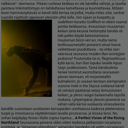
nälkäiset"- teemassa. Yhtään surkeaa keikkaa en ole bändiltä nähnyt, ja lavalta
paistava tinkimättömyys on ilahduttavaa katseltavaa ja kuunneltavaa. Mitään
kovin hämmästyttävää ei bändi tällä kertaa tarjoillut, mutta mitäs siitä, vanhat
suosikit näyttivät uppoavan yleisöön yhtä lailla.
Sen sijaan jo kuopattu ja
uudelleen kasattu Godflesh ei oikein saanut
pontta keikkaansa. Ainoastaan muutaman
keikan tänä kesänä heittänyttä bändiä oli
toki pakko käydä katsastamassa
muutaman biisin verran, mutta nämä
teollisuusmetallin pioneerit olivat livenä
valitettavan puuduttavia – tai ehkä vain
väärässä seurassa muiden illan esiintyjien
joukossa? Puutunutta tai ei, flegmaattisuus
kyllä karisi, kun illan lopuksi lavalle kipusi
Satyr joukkioineen. Tämä bändivalinta
lienee toiminut aasinsiltana seuraavan
päivän teemaan, eli norjametallin
kulmakiviin. Jo useaan kertaan aiempinakin
vuosina Hole in the Skyssä soittanut bändi
oli selvästi päättänyt vetää ikimuistoisen
keikan, ja yleisö reagoi bailaamalla täysillä
mukana. Lyhyempänä yleisön jäsenenä sai
vähän väliä kärsiä vuolaasta viinasateesta
bändille suosiotaan osoittavien karvapäiden unohtaessa kädessä pitelemänsä
tuopit ja innostuessa näyttelemään lavalle pirunsarvia. Ja bisseä lensi. No,
onhan kaljakylpy festari-illalle sopiva lopetus...
A Perfect Vision of the Rising
Northland
Seuraavana päivänä olikin sitten tiedossa pelkästään norjalaisia
esiintyjiä, ja "Viimeisen ehtoollisen" viimeisiksi bändeiksi oli valittu norjalaisen