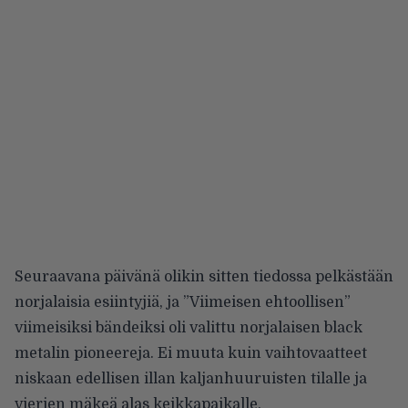
Seuraavana päivänä olikin sitten tiedossa pelkästään
norjalaisia esiintyjiä, ja ”Viimeisen ehtoollisen”
viimeisiksi bändeiksi oli valittu norjalaisen black
metalin pioneereja. Ei muuta kuin vaihtovaatteet
niskaan edellisen illan kaljanhuuruisten tilalle ja
vierien mäkeä alas keikkapaikalle.