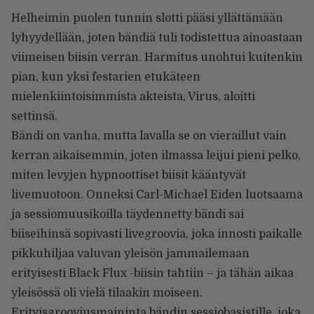
Helheimin puolen tunnin slotti pääsi yllättämään
lyhyydellään, joten bändiä tuli todistettua ainoastaan
viimeisen biisin verran. Harmitus unohtui kuitenkin
pian, kun yksi festarien etukäteen
mielenkiintoisimmista akteista, Virus, aloitti
settinsä.
Bändi on vanha, mutta lavalla se on vieraillut vain
kerran aikaisemmin, joten ilmassa leijui pieni pelko,
miten levyjen hypnoottiset biisit kääntyvät
livemuotoon. Onneksi Carl-Michael Eiden luotsaama
ja sessiomuusikoilla täydennetty bändi sai
biiseihinsä sopivasti livegroovia, joka innosti paikalle
pikkuhiljaa valuvan yleisön jammailemaan
erityisesti Black Flux -biisin tahtiin – ja tähän aikaa
yleisössä oli vielä tilaakin moiseen.
Erityisgrooviusmaininta bändin sessiobasistille, joka