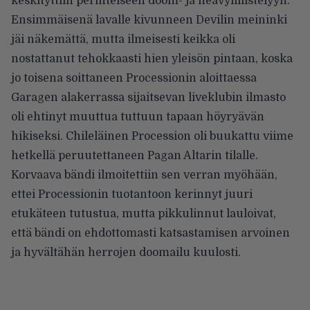
keskityttiin perinteiseen doom- ja heavyfiilistelyyn.
Ensimmäisenä lavalle kivunneen Devilin meininki
jäi näkemättä, mutta ilmeisesti keikka oli
nostattanut tehokkaasti hien yleisön pintaan, koska
jo toisena soittaneen Processionin aloittaessa
Garagen alakerrassa sijaitsevan liveklubin ilmasto
oli ehtinyt muuttua tuttuun tapaan höyryävän
hikiseksi. Chileläinen Procession oli buukattu viime
hetkellä peruutettaneen Pagan Altarin tilalle.
Korvaava bändi ilmoitettiin sen verran myöhään,
ettei Processionin tuotantoon kerinnyt juuri
etukäteen tutustua, mutta pikkulinnut lauloivat,
että bändi on ehdottomasti katsastamisen arvoinen
ja hyvältähän herrojen doomailu kuulosti.