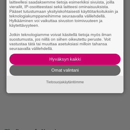
laitteellesi saadaksemme tietoja esimerkiksi sivuista, joilla
vierailit, IP-osoitteestasi sekä laitteesi ominaisuuksista.
Pääset tutustumaan yksityiskohtaisesti käyttötarkoituksiin ja
teknologiakumppaneihimme seuraavalla välilehdellä.
Hylkääminen voi vaikuttaa sivuston toimivuuteen ja
käytettävyyteen.
Jotkin teknologiamme voivat käsitellä tietoja myös ilman
suostumusta, jos niillä on siihen oikeutettu peruste. Voit
vastustaa tätä tai muuttaa asetuksiasi milloin tahansa
seuraavalla välilehdellä.
Hyväksyn kaikki
Omat valintani
Tietosuojakäytäntömme