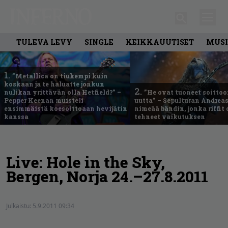
TULEVA LEVY
SINGLE
KEIKKAUUTISET
MUSI
1.
”Metallica on tiukempi kuin
koskaan ja te haluatte jonkun
2.
nulikan yrittävän olla Hetfield?” –
”He ovat tuoneet soittoo
Pepper Keenan muisteli
uutta” – Sepulturan Andreas
ensimmäistä koesoittoaan hevijätin
nimeää bändin, jonka riffit
kanssa
tehneet vaikutuksen
Live: Hole in the Sky,
Bergen, Norja 24.–27.8.2011
Julkaistu:
5.9.2011 09:34