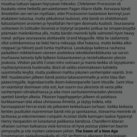
muuttua tuttuun tapaan höyryävän hikiseksi. Chileläinen Procession oli
buukattu viime hetkellä peruutettaneen Pagan Altarin tilalle. Korvaava bändi
ilmoitettiin sen verran myöhään, ettei Processionin tuotantoon kerinnyt juuri
etukäteen tutustua, mutta pikkulinnut lauloivat, että bändi on ehdottomasti
katsastamisen arvoinen ja hyvältähän herrojen doomailu kuulosti. Seuraavana
soittaneen In Solituden biiseistä ei löytynyt tarpeeksi potkua tai omaperäisyyttä
pitämään mielenkiintoa yllä, mutta bändin meininki kyllä valmisteli hyvin heavy
metal -pohjaa seuraavana aloittavalle Grand Magusille. Mitä lie säätämistä
ollut soittokamoissa tai liekö herra miksaaja ollut hukassa, mutta keikka alkoi
reippaat (ja hikiset) puoli tuntia myöhässä. Lavakaljoja kaikessa rauhassa
paikalleen mikkitelineen viereen asetteleva teknikkohenkilökunta sai varsin
murhaavia katseita kylki kylkeen liiskaantuneen ja nestehukkaisen yleisön
joukosta. Vihdoin pärähti Conan-intro soimaan ja mainio keikka oli täyspituinen
myöhästymisestä huolimatta. Biisit oli valittu enimmäkseen kahdelta
uusimmalta levyltä, mutta joukkoon mahtui jokunen vanhempikin vääntö. Iron
Will -huudatusten jälkeen bändi poistui takavasemmalle ja antoi tilaa illan
pääesiintyjälle, legendaariselle doom-kokoonpanolle Saint Vitusille. Saint Vitus
on vääntänyt doomiaan siitä asti, kun suurin osa yleisöstä oli vasta pilke
vanhempien silmäkulmassa ja aika moni varttuneemmastakin yleisöstä
opetteli kävelyn alkeita. Pikaisen happihyppelyn jälkeen oli palattava
kurkkaamaan tätä aikaa uhmaavaa ihmettä, ja täytyy todeta, että
harmaapäiset herrat eivät ole jatkaneet keikkailuaan turhaan. Vaikka keikasta
kenties puuttuikin nuoremman bändi into ja spontaanius, itsevarma meininki oli
tarttuvaa ja edesmenneen rumpalin Acostan tilalle kannujen taakse hypännyt
Henry Vasquezkin on lunastanut paikkansa bändissä. Chandlerin kitaran
vihaisen surinan kaikuessa vielä korvissa oli hyvä poistua yläkerran baariin
yömyssylle ja sitä myöten sateiseen yöhön.
The Dawn of a New Age
Ensimmäisen pääkallonpaikalla eli USF Verftetissä alkaneen festaripäivän