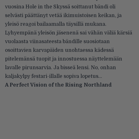
vuosina Hole in the Skyssä soittanut bändi oli
selvästi päättänyt vetää ikimuistoisen keikan, ja
yleisö reagoi bailaamalla täysillä mukana.
Lyhyempänä yleisön jäsenenä sai vähän väliä kärsiä
vuolaasta viinasateesta bändille suosiotaan
osoittavien karvapäiden unohtaessa kädessä
pitelemänsä tuopit ja innostuessa näyttelemään
lavalle pirunsarvia. Ja bisseä lensi. No, onhan
kaljakylpy festari-illalle sopiva lopetus…
A Perfect Vision of the Rising Northland