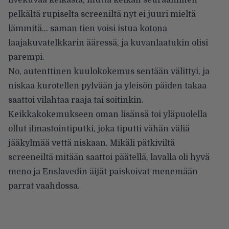
pelkältä rupiselta screeniltä nyt ei juuri mieltä
lämmitä… saman tien voisi istua kotona
laajakuvatelkkarin ääressä, ja kuvanlaatukin olisi
parempi.
No, autenttinen kuulokokemus sentään välittyi, ja
niskaa kurotellen pylvään ja yleisön päiden takaa
saattoi vilahtaa raaja tai soitinkin.
Keikkakokemukseen oman lisänsä toi yläpuolella
ollut ilmastointiputki, joka tiputti vähän väliä
jääkylmää vettä niskaan. Mikäli pätkiviltä
screeneiltä mitään saattoi päätellä, lavalla oli hyvä
meno ja Enslavedin äijät paiskoivat menemään
parrat vaahdossa.