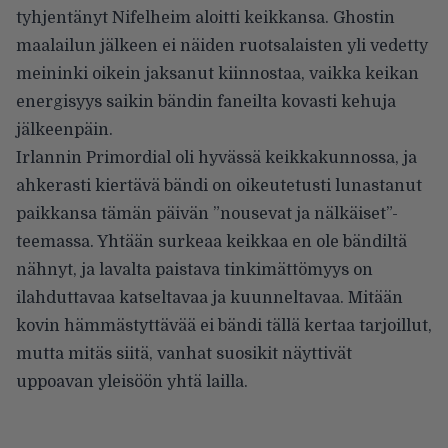
tyhjentänyt Nifelheim aloitti keikkansa. Ghostin
maalailun jälkeen ei näiden ruotsalaisten yli vedetty
meininki oikein jaksanut kiinnostaa, vaikka keikan
energisyys saikin bändin faneilta kovasti kehuja
jälkeenpäin.
Irlannin Primordial oli hyvässä keikkakunnossa, ja
ahkerasti kiertävä bändi on oikeutetusti lunastanut
paikkansa tämän päivän ”nousevat ja nälkäiset”-
teemassa. Yhtään surkeaa keikkaa en ole bändiltä
nähnyt, ja lavalta paistava tinkimättömyys on
ilahduttavaa katseltavaa ja kuunneltavaa. Mitään
kovin hämmästyttävää ei bändi tällä kertaa tarjoillut,
mutta mitäs siitä, vanhat suosikit näyttivät
uppoavan yleisöön yhtä lailla.