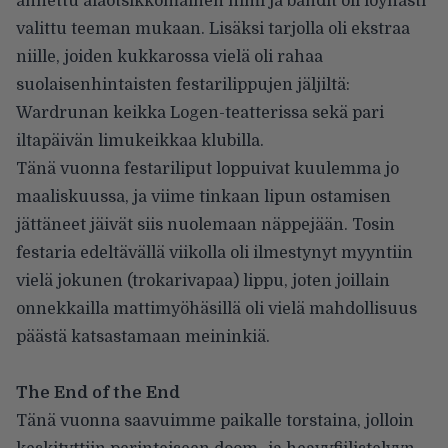
annettu alaotsikkomainen nimi ja bändit oli löyhästi
valittu teeman mukaan. Lisäksi tarjolla oli ekstraa
niille, joiden kukkarossa vielä oli rahaa
suolaisenhintaisten festarilippujen jäljiltä:
Wardrunan keikka Logen-teatterissa sekä pari
iltapäivän limukeikkaa klubilla.
Tänä vuonna festariliput loppuivat kuulemma jo
maaliskuussa, ja viime tinkaan lipun ostamisen
jättäneet jäivät siis nuolemaan näppejään. Tosin
festaria edeltävällä viikolla oli ilmestynyt myyntiin
vielä jokunen (trokarivapaa) lippu, joten joillain
onnekkailla mattimyöhäsillä oli vielä mahdollisuus
päästä katsastamaan meininkiä.
The End of the End
Tänä vuonna saavuimme paikalle torstaina, jolloin