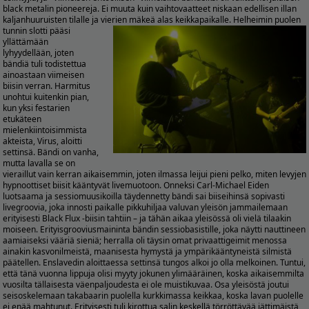
black metalin pioneereja. Ei muuta kuin vaihtovaatteet niskaan edellisen illan
kaljanhuuruisten tilalle ja vierien mäkeä alas keikkapaikalle.
Helheimin puolen
tunnin slotti pääsi
yllättämään
lyhyydellään, joten
bändiä tuli todistettua
ainoastaan viimeisen
biisin verran. Harmitus
unohtui kuitenkin pian,
kun yksi festarien
etukäteen
mielenkiintoisimmista
akteista, Virus, aloitti
settinsä. Bändi on vanha,
mutta lavalla se on
vieraillut vain kerran aikaisemmin, joten ilmassa leijui pieni pelko, miten levyjen
hypnoottiset biisit kääntyvät livemuotoon. Onneksi Carl-Michael Eiden
luotsaama ja sessiomuusikoilla täydennetty bändi sai biiseihinsä sopivasti
livegroovia, joka innosti paikalle pikkuhiljaa valuvan yleisön jammailemaan
erityisesti Black Flux -biisin tahtiin – ja tähän aikaa yleisössä oli vielä tilaakin
moiseen. Erityisgrooviusmaininta bändin sessiobasistille, joka näytti nauttineen
aamiaiseksi vääriä sieniä; herralla oli täysin omat privaattigeimit menossa
ainakin kasvonilmeistä, maanisesta hymystä ja ympärikääntyneistä silmistä
päätellen. Enslavedin aloittaessa settinsä tungos alkoi jo olla melkoinen. Tuntui,
että tänä vuonna lippuja olisi myyty jokunen ylimääräinen, koska aikaisemmilta
vuosilta tällaisesta väenpaljoudesta ei ole muistikuvaa. Osa yleisöstä joutui
seisoskelemaan takabaarin puolella kurkkimassa keikkaa, koska lavan puolelle
ei enää mahtunut. Erityisesti tuli kirottua salin keskellä törröttävää jättimäistä