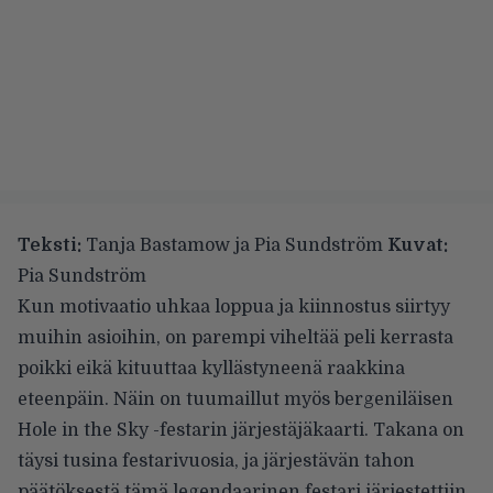
Teksti:
Tanja Bastamow ja Pia Sundström
Kuvat:
Pia Sundström
Kun motivaatio uhkaa loppua ja kiinnostus siirtyy
muihin asioihin, on parempi viheltää peli kerrasta
poikki eikä kituuttaa kyllästyneenä raakkina
eteenpäin. Näin on tuumaillut myös bergeniläisen
Hole in the Sky -festarin järjestäjäkaarti. Takana on
täysi tusina festarivuosia, ja järjestävän tahon
päätöksestä tämä legendaarinen festari järjestettiin