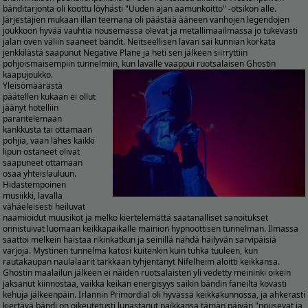
bänditarjonta oli koottu löyhästi "Uuden ajan aamunkoitto" -otsikon alle.
Järjestäjien mukaan illan teemana oli päästää ääneen vanhojen legendojen
joukkoon hyvää vauhtia nousemassa olevat ja metallimaailmassa jo tukevasti
jalan oven väliin saaneet bändit. Neitseellisen lavan sai kunnian korkata
jenkkilästä saapunut Negative Plane ja heti sen jälkeen siirryttiin
pohjoismaisempiin tunnelmiin, kun lavalle vaappui ruotsalaisen Ghostin
kaapujoukko.
Yleisömäärästä
päätellen kukaan ei ollut
jäänyt hotelliin
parantelemaan
kankkusta tai ottamaan
pohjia, vaan lähes kaikki
lipun ostaneet olivat
saapuneet ottamaan
osaa yhteislauluun.
Hidastempoinen
musiikki, lavalla
vähäeleisesti heiluvat
naamioidut muusikot ja melko kiertelemättä saatanalliset sanoitukset
onnistuivat luomaan keikkapaikalle mainion hypnoottisen tunnelman. Ilmassa
saattoi melkein haistaa rikinkatkun ja seinillä nähdä häilyvän sarvipäisiä
varjoja. Mystinen tunnelma katosi kuitenkin kuin tuhka tuuleen, kun
rautakaupan naulalaarit tarkkaan tyhjentänyt Nifelheim aloitti keikkansa.
Ghostin maalailun jälkeen ei näiden ruotsalaisten yli vedetty meininki oikein
jaksanut kiinnostaa, vaikka keikan energisyys saikin bändin faneilta kovasti
kehuja jälkeenpäin. Irlannin Primordial oli hyvässä keikkakunnossa, ja ahkerasti
kiertävä bändi on oikeutetusti lunastanut paikkansa tämän päivän "nousevat ja