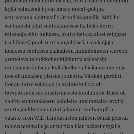
pitämään mielenkiintoa yllä, mutta bändin meininki
kyllä valmisteli hyvin heavy metal -pohjaa
seuraavana aloittavalle Grand Magusille. Mitä lie
säätämistä ollut soittokamoissa tai liekö herra
miksaaja ollut hukassa, mutta keikka alkoi reippaat
(ja hikiset) puoli tuntia myöhässä. Lavakaljoja
kaikessa rauhassa paikalleen mikkitelineen viereen
asetteleva teknikkohenkilökunta sai varsin
murhaavia katseita kylki kylkeen liiskaantuneen ja
nestehukkaisen yleisön joukosta. Vihdoin pärähti
Conan-intro soimaan ja mainio keikka oli
täyspituinen myöhästymisestä huolimatta. Biisit oli
valittu enimmäkseen kahdelta uusimmalta levyltä,
mutta joukkoon mahtui jokunen vanhempikin
vääntö. Iron Will -huudatusten jälkeen bändi poistui
takavasemmalle ja antoi tilaa illan pääesiintyjälle,