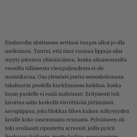
Enslavedin aloittaessa settinsä tungos alkoi jo olla
melkoinen. Tuntui, että tänä vuonna lippuja olisi
myyty jokunen ylimääräinen, koska aikaisemmilta
vuosilta tällaisesta väenpaljoudesta ei ole
muistikuvaa. Osa yleisöstä joutui seisoskelemaan
takabaarin puolella kurkkimassa keikkaa, koska
lavan puolelle ei enää mahtunut. Erityisesti tuli
kirottua salin keskellä törröttävää jättimäistä
savupiippua, joka blokkaa lähes kaiken näkyvyyden
lavalle koko vasemmasta reunasta. Pylvääseen oli
toki avuliaasti ripustettu screenit, joilla pyörii
livekuvaa keikasta, mutta keikan seuraaminen