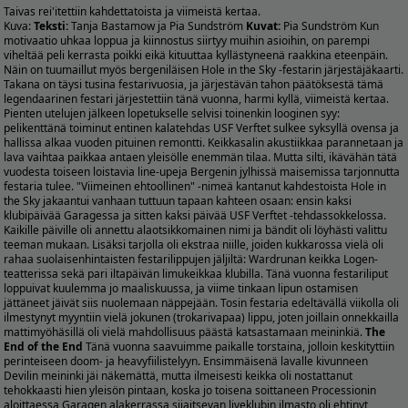
Taivas rei'itettiin kahdettatoista ja viimeistä kertaa.
Kuva:
Teksti:
Tanja Bastamow ja Pia Sundström
Kuvat:
Pia Sundström Kun
motivaatio uhkaa loppua ja kiinnostus siirtyy muihin asioihin, on parempi
viheltää peli kerrasta poikki eikä kituuttaa kyllästyneenä raakkina eteenpäin.
Näin on tuumaillut myös bergeniläisen Hole in the Sky -festarin järjestäjäkaarti.
Takana on täysi tusina festarivuosia, ja järjestävän tahon päätöksestä tämä
legendaarinen festari järjestettiin tänä vuonna, harmi kyllä, viimeistä kertaa.
Pienten utelujen jälkeen lopetukselle selvisi toinenkin looginen syy:
pelikenttänä toiminut entinen kalatehdas USF Verftet sulkee syksyllä ovensa ja
hallissa alkaa vuoden pituinen remontti. Keikkasalin akustiikkaa parannetaan ja
lava vaihtaa paikkaa antaen yleisölle enemmän tilaa. Mutta silti, ikävähän tätä
vuodesta toiseen loistavia line-upeja Bergenin jylhissä maisemissa tarjonnutta
festaria tulee. "Viimeinen ehtoollinen" -nimeä kantanut kahdestoista Hole in
the Sky jakaantui vanhaan tuttuun tapaan kahteen osaan: ensin kaksi
klubipäivää Garagessa ja sitten kaksi päivää USF Verftet -tehdassokkelossa.
Kaikille päiville oli annettu alaotsikkomainen nimi ja bändit oli löyhästi valittu
teeman mukaan. Lisäksi tarjolla oli ekstraa niille, joiden kukkarossa vielä oli
rahaa suolaisenhintaisten festarilippujen jäljiltä: Wardrunan keikka Logen-
teatterissa sekä pari iltapäivän limukeikkaa klubilla. Tänä vuonna festariliput
loppuivat kuulemma jo maaliskuussa, ja viime tinkaan lipun ostamisen
jättäneet jäivät siis nuolemaan näppejään. Tosin festaria edeltävällä viikolla oli
ilmestynyt myyntiin vielä jokunen (trokarivapaa) lippu, joten joillain onnekkailla
mattimyöhäsillä oli vielä mahdollisuus päästä katsastamaan meininkiä.
The
End of the End
Tänä vuonna saavuimme paikalle torstaina, jolloin keskityttiin
perinteiseen doom- ja heavyfiilistelyyn. Ensimmäisenä lavalle kivunneen
Devilin meininki jäi näkemättä, mutta ilmeisesti keikka oli nostattanut
tehokkaasti hien yleisön pintaan, koska jo toisena soittaneen Processionin
aloittaessa Garagen alakerrassa sijaitsevan liveklubin ilmasto oli ehtinyt