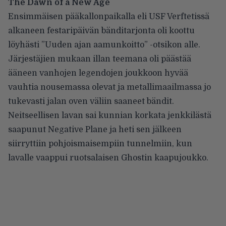
The Dawn of a New Age
Ensimmäisen pääkallonpaikalla eli USF Verftetissä
alkaneen festaripäivän bänditarjonta oli koottu
löyhästi ”Uuden ajan aamunkoitto” -otsikon alle.
Järjestäjien mukaan illan teemana oli päästää
ääneen vanhojen legendojen joukkoon hyvää
vauhtia nousemassa olevat ja metallimaailmassa jo
tukevasti jalan oven väliin saaneet bändit.
Neitseellisen lavan sai kunnian korkata jenkkilästä
saapunut Negative Plane ja heti sen jälkeen
siirryttiin pohjoismaisempiin tunnelmiin, kun
lavalle vaappui ruotsalaisen Ghostin kaapujoukko.