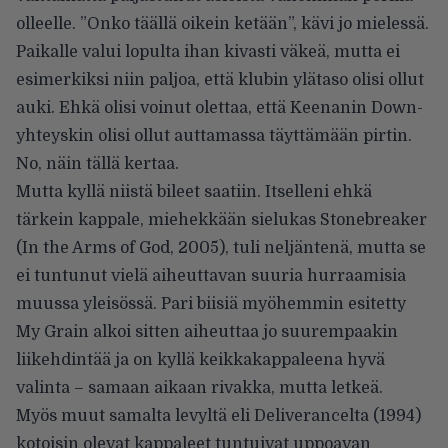
olleelle. ”Onko täällä oikein ketään”, kävi jo mielessä.
Paikalle valui lopulta ihan kivasti väkeä, mutta ei
esimerkiksi niin paljoa, että klubin ylätaso olisi ollut
auki. Ehkä olisi voinut olettaa, että Keenanin Down-
yhteyskin olisi ollut auttamassa täyttämään pirtin.
No, näin tällä kertaa.
Mutta kyllä niistä bileet saatiin. Itselleni ehkä
tärkein kappale, miehekkään sielukas Stonebreaker
(In the Arms of God, 2005), tuli neljäntenä, mutta se
ei tuntunut vielä aiheuttavan suuria hurraamisia
muussa yleisössä. Pari biisiä myöhemmin esitetty
My Grain alkoi sitten aiheuttaa jo suurempaakin
liikehdintää ja on kyllä keikkakappaleena hyvä
valinta – samaan aikaan rivakka, mutta letkeä.
Myös muut samalta levyltä eli Deliverancelta (1994)
kotoisin olevat kappaleet tuntuivat uppoavan