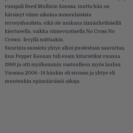
rumpali Reed Mullinin kanssa, mutta hän on
kärsinyt viime aikoina monenlaisista
terveyshuolista, eikä ole mukana tämänhetkisellä
kiertueella, vaikka viimevuotisella No Cross No
Crown -levyllä soittaakin.
Suurinta suosiota yhtye alkoi puolestaan saavuttaa,
kun Pepper Keenan tuli ensin kitaristiksi vuonna
1989 ja otti myöhemmin vastuulleen myös laulun.
Vuosina 2006–14 hänkin oli sivussa ja yhtye eli
muutenkin epämääräisiä aikoja.