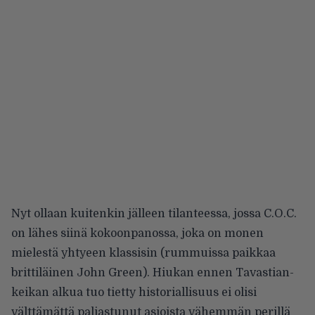
Nyt ollaan kuitenkin jälleen tilanteessa, jossa C.O.C.
on lähes siinä kokoonpanossa, joka on monen
mielestä yhtyeen klassisin (rummuissa paikkaa
brittiläinen John Green). Hiukan ennen Tavastian-
keikan alkua tuo tietty historiallisuus ei olisi
välttämättä paljastunut asioista vähemmän perillä