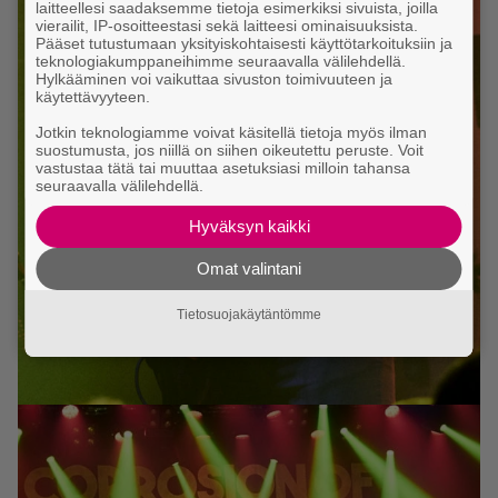
laitteellesi saadaksemme tietoja esimerkiksi sivuista, joilla
vierailit, IP-osoitteestasi sekä laitteesi ominaisuuksista.
Pääset tutustumaan yksityiskohtaisesti käyttötarkoituksiin ja
teknologiakumppaneihimme seuraavalla välilehdellä.
Hylkääminen voi vaikuttaa sivuston toimivuuteen ja
käytettävyyteen.
Jotkin teknologiamme voivat käsitellä tietoja myös ilman
suostumusta, jos niillä on siihen oikeutettu peruste. Voit
vastustaa tätä tai muuttaa asetuksiasi milloin tahansa
seuraavalla välilehdellä.
Hyväksyn kaikki
Omat valintani
Tietosuojakäytäntömme