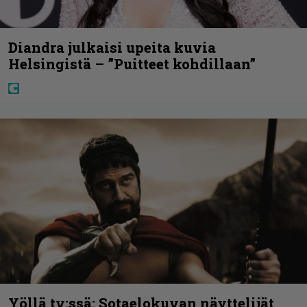
Diandra julkaisi upeita kuvia
Helsingistä – ”Puitteet kohdillaan”
Yöllä tv:ssä: Sotaelokuvan näyttelijät