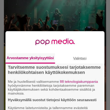
Arvostamme yksityisyyttäsi
Valintasi
Tarvitsemme suostumuksesi tarjotaksemme
henkilökohtaisen käyttökokemuksen
Me ja huolellisesti valitsemamme
88 teknologiakumppania
hyödynnämme henkilötietoja tarjotaksemme paremman
käyttäjäkokemuksen sekä kohdentaaksemme sisältöä ja
mainoksia.
Hyväksymällä suostut tietojesi käyttöön seuraavasti
Käytämme laitetunnisteita ja tallennamme evästeitä