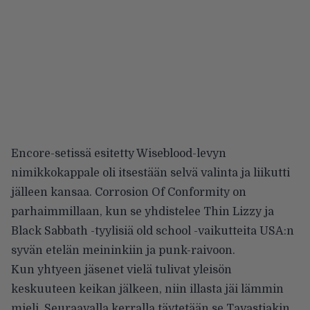
Encore-setissä esitetty Wiseblood-levyn
nimikkokappale oli itsestään selvä valinta ja liikutti
jälleen kansaa. Corrosion Of Conformity on
parhaimmillaan, kun se yhdistelee Thin Lizzy ja
Black Sabbath -tyylisiä old school -vaikutteita USA:n
syvän etelän meininkiin ja punk-raivoon.
Kun yhtyeen jäsenet vielä tulivat yleisön
keskuuteen keikan jälkeen, niin illasta jäi lämmin
mieli. Seuraavalla kerralla täytetään se Tavastiakin,