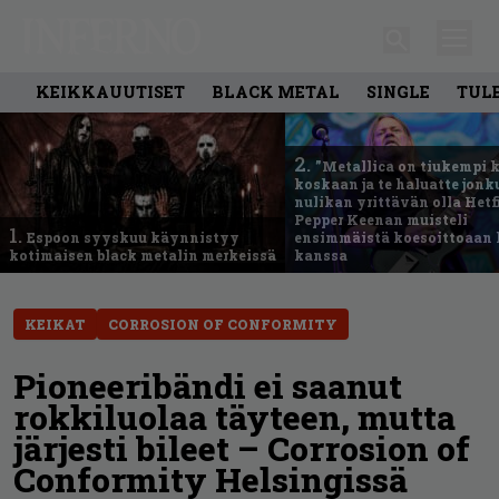
KEIKKAUUTISET
BLACK METAL
SINGLE
TUL
2.
”Metallica on tiukempi 
koskaan ja te haluatte jonk
nulikan yrittävän olla Hetfi
Pepper Keenan muisteli
1.
Espoon syyskuu käynnistyy
ensimmäistä koesoittoaan 
kotimaisen black metalin merkeissä
kanssa
KEIKAT
CORROSION OF CONFORMITY
Pioneeribändi ei saanut
rokkiluolaa täyteen, mutta
järjesti bileet – Corrosion of
Conformity Helsingissä