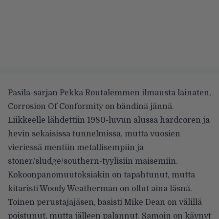
Pasila-sarjan Pekka Routalemmen ilmausta lainaten,
Corrosion Of Conformity on bändinä jännä.
Liikkeelle lähdettiin 1980-luvun alussa hardcoren ja
hevin sekaisissa tunnelmissa, mutta vuosien
vieriessä mentiin metallisempiin ja
stoner/sludge/southern-tyylisiin maisemiin.
Kokoonpanomuutoksiakin on tapahtunut, mutta
kitaristi Woody Weatherman on ollut aina läsnä.
Toinen perustajajäsen, basisti Mike Dean on välillä
poistunut, mutta jälleen palannut. Samoin on käynyt