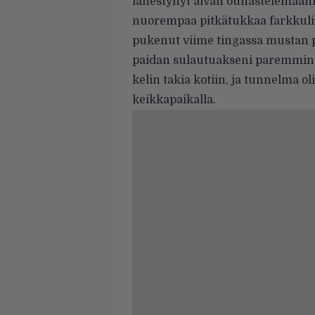
lähestynyt aivan ounastelemaani s
nuorempaa pitkätukkaa farkkuliiv
pukenut viime tingassa mustan p
paidan sulautuakseni paremmin j
kelin takia kotiin, ja tunnelma o
keikkapaikalla.