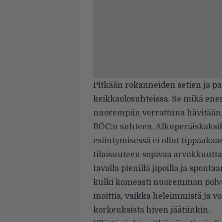
Pitkään rokanneiden setien ja p
keikkaolosuhteissa. Se mikä ene
nuorempiin verrattuna hävitään, 
BÖC:n suhteen. Alkuperäiskaksi
esiintymisessä ei ollut tippaak
tilaisuuteen sopivaa arvokkuutta j
tavalla pienillä jipoilla ja sponta
kulki komeasti nuoremman polve
moittia, vaikka heleimmistä ja 
korkeuksista hiven jäätiinkin.