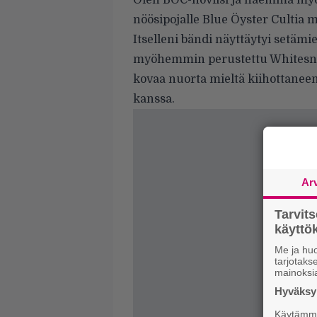
Olen BÖC-noviisi ja näemmä myö
nöösipojalle Blue Öyster Cultia 
Itselleni bändi näyttäytyi setäm
myöhemmin perustettu Whitesnake
kovaa nuorta mieltä kiihottaneen
kanssa.
Ar
Tarvit
käytt
Me ja huo
tarjotak
mainoksi
Hyväksym
Käytämme 