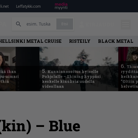
i.net
Leffatykki.com
PA
Etsi
KIRJAUDU
HELLSINKI METAL CRUISE
RISTEILY
BLACK METAL
6.
Thras
5.
tää ihan
Kunnianosoitus hyiselle
ryydittä
ppu-uimari
Pohjolalle – Shining hyppäsi
keikkare
ethiä
keskelle kinoksia uudella
”Oltiin
videollaan
helveti
(kin) – Blue