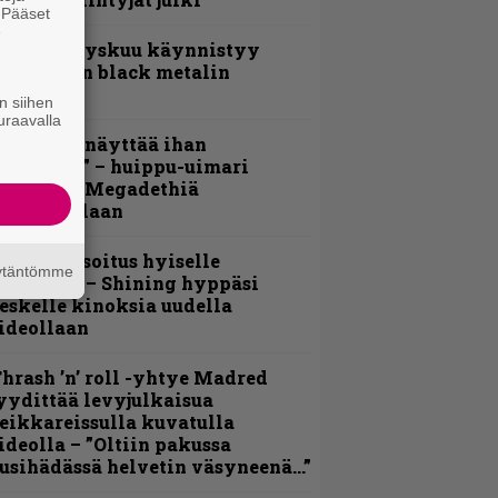
. Pääset
e
Espoon syyskuu käynnistyy
otimaisen black metalin
erkeissä
n siihen
uraavalla
Mitalini näyttää ihan
lektralta” – huippu-uimari
amittelee Megadethiä
alkinnollaan
unnianosoitus hyiselle
äytäntömme
ohjolalle – Shining hyppäsi
eskelle kinoksia uudella
ideollaan
hrash ’n’ roll -yhtye Madred
yydittää levyjulkaisua
eikkareissulla kuvatulla
ideolla – ”Oltiin pakussa
usihädässä helvetin väsyneenä…”