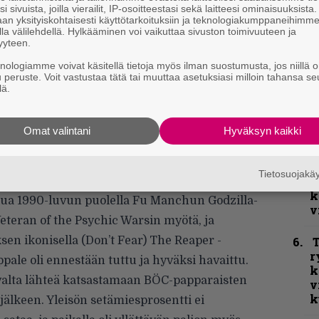
i sivuista, joilla vierailit, IP-osoitteestasi sekä laitteesi ominaisuuksista
an yksityiskohtaisesti käyttötarkoituksiin ja teknologiakumppaneihimm
la välilehdellä. Hylkääminen voi vaikuttaa sivuston toimivuuteen ja
yyteen.
k
m
knologiamme voivat käsitellä tietoja myös ilman suostumusta, jos niillä o
u peruste. Voit vastustaa tätä tai muuttaa asetuksiasi milloin tahansa se
lä.
”
p
j
tä monien setämiesten, suoranaisten
Omat valintani
Hyväksyn kaikki
p
t tutustuttua ja tykästyttyäkin, mutta tarkempi
aaliminen on alkanut vasta 2010-luvulla – ja
K
Tietosuojak
P
k
tua 1990-luvun puolella Fu Manchun Godzilla-
v
teran of the Psychic Warsin myötä, ja
en ikonisella (Don’t Fear) The Reaper -
T
r
pale oli ennestään tuttu ja hyväksi havaittu.
k
uvalta lähteä katsastamaan BÖC-papparaisten
v
k
älkeen. Yleisön setämiesprosentti ei