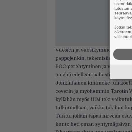
esimerkiks
tutustuma
seuraaval
käytettäv
Jotkin te
oikeutett
välilehdel
Vuosien ja vuosikymmenten myö
pappojenkin, tekemisiin on tullu
BÖC-perehtyminen ja vinyylien h
on yhä edelleen pahasti kesken.
Jonkinlainen kimmoke tuli koet
coverin ja myöhemmin Tarotin Ve
kyllähän myös HIM teki vaikutuks
tulkinnallaan, vaikka tokihan kap
Tuntui jollain tapaa hirveän os
kunto heti oman syntymäpäivän j