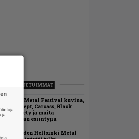
LUETUIMMAT
sen
ellsinki Metal Festival kuvina,
sa 1 – Accept, Carcass, Black
tietoja
abel Society ja muita
 ja
vauspäivän esiintyjiä
Loppuvuoden Hellsinki Metal
toja
ruisen esiintyjät julki