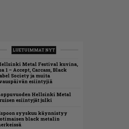
LUETUIMMAT NYT
ellsinki Metal Festival kuvina,
sa 1 – Accept, Carcass, Black
abel Society ja muita
vauspäivän esiintyjiä
Loppuvuoden Hellsinki Metal
ruisen esiintyjät julki
Espoon syyskuu käynnistyy
otimaisen black metalin
erkeissä