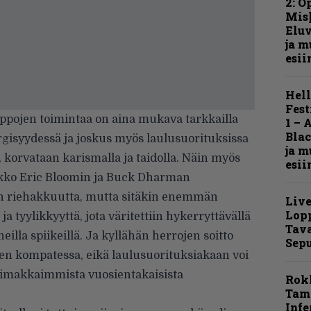
2: O
Mis
Eluv
ja m
esii
Hell
Fest
appojen toimintaa on aina mukava tarkkailla
1 – 
Blac
rgisyydessä ja joskus myös laulusuorituksissa
ja m
korvataan karismalla ja taidolla. Näin myös
esii
kko Eric Bloomin ja Buck Dharman
aan riehakkuutta, mutta sitäkin enemmän
Live
Lop
a tyylikkyyttä, jota väritettiin hykerryttävällä
Tava
aneilla spiikeillä. Ja kyllähän herrojen soitto
Sepu
n kompatessa, eikä laulusuorituksiakaan voi
voimakkaimmista vuosientakaisista
Rok
Tamp
Infe