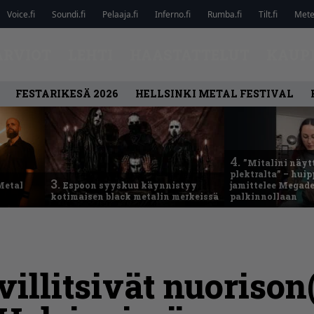
Voice.fi
Soundi.fi
Pelaaja.fi
Inferno.fi
Rumba.fi
Tilt.fi
Metel
ARVIOT
LEHTI
HAASTATTELUT
KAUP
FESTARIKESÄ 2026
HELLSINKI METAL FESTIVAL
4.
”Mitalini näyt
plektralta” – hui
3.
Metal
Espoon syyskuu käynnistyy
jamittelee Megad
kotimaisen black metalin merkeissä
palkinnollaan
villitsivät nuorison