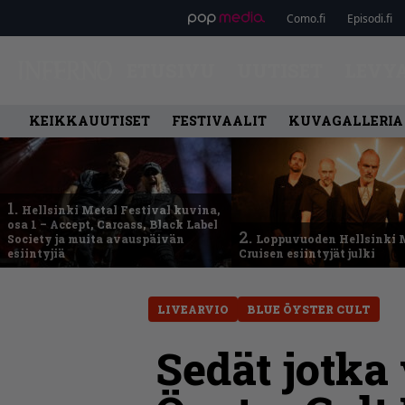
Como.fi
Episodi.fi
ETUSIVU
UUTISET
LEVY
KEIKKAUUTISET
FESTIVAALIT
KUVAGALLERIA
1.
Hellsinki Metal Festival kuvina,
osa 1 – Accept, Carcass, Black Label
2.
Society ja muita avauspäivän
Loppuvuoden Hellsinki 
esiintyjiä
Cruisen esiintyjät julki
LIVEARVIO
BLUE ÖYSTER CULT
Sedät jotka 