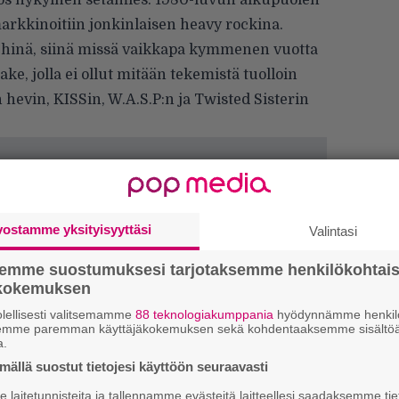
s nykyinen setämies. 1980-luvun alkupuolen
markkinoitiin jonkinlaisen heavy rockina.
iehinä, siinä missä vaikkapa kymmenen vuotta
, jolla ei ollut mitään tekemistä tuolloin
 hevin, KISSin, W.A.S.P:n ja Twisted Sisterin
vostamme yksityisyyttäsi
Valintasi
semme suostumuksesi tarjotaksemme henkilökohtai
H
ökokemuksen
o
lellisesti valitsemamme
88 teknologiakumppania
hyödynnämme henkilö
L
semme paremman käyttäjäkokemuksen sekä kohdentaaksemme sisältöä
a
a.
ällä suostut tietojesi käyttöön seuraavasti
laitetunnisteita ja tallennamme evästeitä laitteellesi saadaksemme tie
C