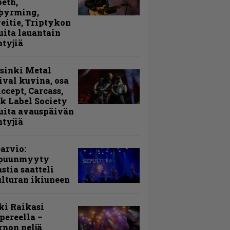
peth,
þyrming,
eitie, Triptykon
uita lauantain
ntyjiä
sinki Metal
ival kuvina, osa
Accept, Carcass,
k Label Society
uita avauspäivän
ntyjiä
arvio:
puunmyyty
stia saatteli
lturan ikiuneen
ki Raikasi
ereella –
rnon neljä