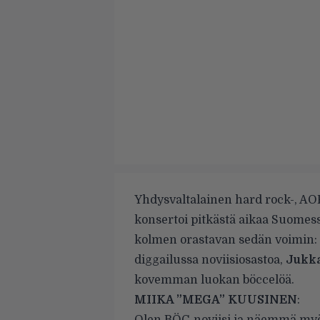
Yhdysvaltalainen hard rock-, A
konsertoi pitkästä aikaa Suomess
kolmen orastavan sedän voimin:
diggailussa noviisiosastoa,
Jukk
kovemman luokan böccelöä.
MIIKA ”MEGA” KUUSINEN
: