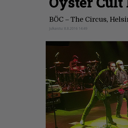
Öyster Cult
BÖC – The Circus, Helsin
Julkaistu:
8.8.2016 14:49