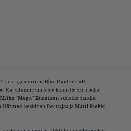
OR- ja progesuuruus
Blue Öyster Cult
a. Kirjoitimme aiheesta kolmella eri tasolla
Miika ”Mega” Kuusinen
edustaa bändin
a Hätinen
keskitien fanittajaa ja
Matti Riekki