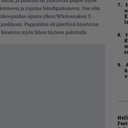
ataa, ja paikalla oli yllättävän paljon myös
H
eineen ja rajuine bändipaitoineen. Itse olin
o
E
ikeepaidan sijasta ylleni Whitesnaken T-
l
oukkoon. Pappalätsä oli jätettävä hiostavan
li hiostava myös lähes täyteen pakatulla
K
m
s
A
k
v
Hell
Fest