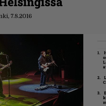
 Helsingissä
ki, 7.8.2016
H
o
L
a
C
k
m