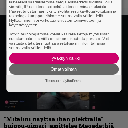
laitteellesi saadaksemme tietoja esimerkiksi sivuista, joilla
vierailit, IP-osoitteestasi sekä laitteesi ominaisuuksista.
Pääset tutustumaan yksityiskohtaisesti käyttötarkoituksiin ja
teknologiakumppaneihimme seuraavalla välilehdellä.
Hylkääminen voi vaikuttaa sivuston toimivuuteen ja
käytettävyyteen.
Jotkin teknologiamme voivat käsitellä tietoja myös ilman
suostumusta, jos niillä on siihen oikeutettu peruste. Voit
vastustaa tätä tai muuttaa asetuksiasi milloin tahansa
seuraavalla välilehdellä.
Hyväksyn kaikki
Omat valintani
Tietosuojakäytäntömme
”Mitalini näyttää ihan plektralta” –
huippu-uimari jamittelee Megadethiä