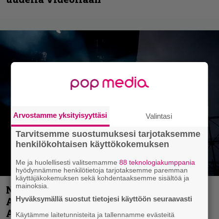
Arvostamme yksityisyyttäsi
Valintasi
Tarvitsemme suostumuksesi tarjotaksemme
henkilökohtaisen käyttökokemuksen
Me ja huolellisesti valitsemamme
88 teknologiakumppania
hyödynnämme henkilötietoja tarjotaksemme paremman
käyttäjäkokemuksen sekä kohdentaaksemme sisältöä ja
mainoksia.
Näin lähtee Ghostin Tobias Forgelta
Hyväksymällä suostut tietojesi käyttöön seuraavasti
Accept – menossa mukana myös
Anthrax- ja Korn-miehistöä
Käytämme laitetunnisteita ja tallennamme evästeitä