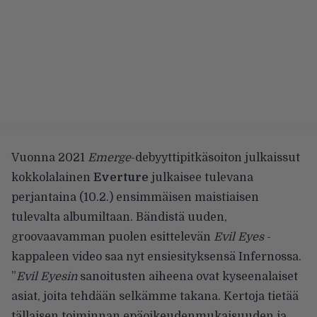
Vuonna 2021
Emerge
-debyyttipitkäsoiton julkaissut
kokkolalainen
Everture
julkaisee tulevana
perjantaina (10.2.) ensimmäisen maistiaisen
tulevalta albumiltaan. Bändistä uuden,
groovaavamman puolen esittelevän
Evil Eyes
-
kappaleen video saa nyt ensiesityksensä Infernossa.
”
Evil Eyesin
sanoitusten aiheena ovat kyseenalaiset
asiat, joita tehdään selkämme takana. Kertoja tietää
tällaisen toiminnan epäoikeudenmukaisuuden ja