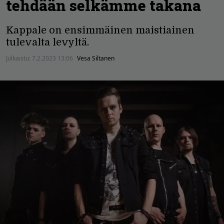
tehdään selkämme takana
Kappale on ensimmäinen maistiainen
tulevalta levyltä.
Julkaistu:
7.2.2023 13:06
Vesa Siltanen