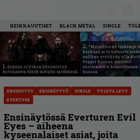
KEIKKAUUTISET
BLACK METAL
SINGLE
TUL
2.
”Metallica on tiukempi 
koskaan ja te haluatte jonk
nulikan yrittävän olla Hetfi
Pepper Keenan muisteli
1.
Espoon syyskuu käynnistyy
ensimmäistä koesoittoaan 
kotimaisen black metalin merkeissä
kanssa
ENSIESITYS
ENSINÄYTTÖ
SINGLE
TULEVA LEVY
EVERTURE
Ensinäytössä Everturen Evil
Eyes – aiheena
kyseenalaiset asiat, joita