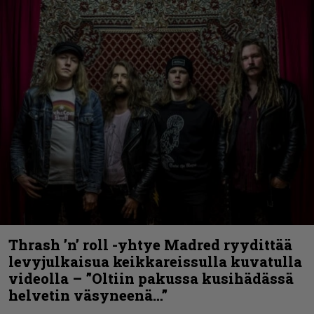
Thrash ’n’ roll -yhtye Madred ryydittää
levyjulkaisua keikkareissulla kuvatulla
videolla – ”Oltiin pakussa kusihädässä
helvetin väsyneenä…”