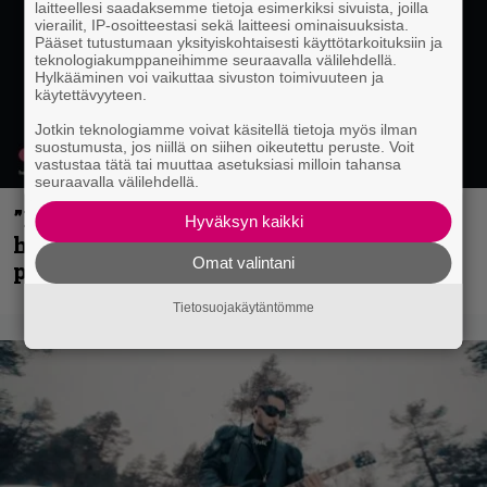
laitteellesi saadaksemme tietoja esimerkiksi sivuista, joilla
vierailit, IP-osoitteestasi sekä laitteesi ominaisuuksista.
Pääset tutustumaan yksityiskohtaisesti käyttötarkoituksiin ja
teknologiakumppaneihimme seuraavalla välilehdellä.
Hylkääminen voi vaikuttaa sivuston toimivuuteen ja
käytettävyyteen.
Jotkin teknologiamme voivat käsitellä tietoja myös ilman
suostumusta, jos niillä on siihen oikeutettu peruste. Voit
vastustaa tätä tai muuttaa asetuksiasi milloin tahansa
seuraavalla välilehdellä.
”Mitalini näyttää ihan plektralta” –
Hyväksyn kaikki
huippu-uimari jamittelee Megadethiä
Omat valintani
palkinnollaan
Tietosuojakäytäntömme