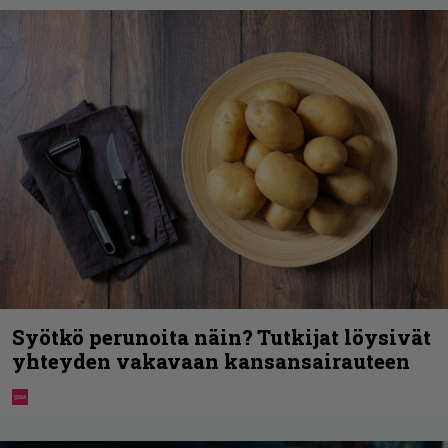
Syötkö perunoita näin? Tutkijat löysivät
yhteyden vakavaan kansansairauteen