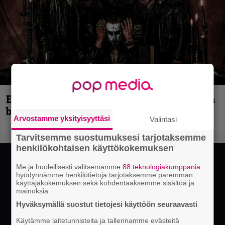
Espoon syyskuu käynnistyy kotimaisen
black metalin merkeissä
Arvostamme yksityisyyttäsi
Valintasi
Tarvitsemme suostumuksesi tarjotaksemme
henkilökohtaisen käyttökokemuksen
Me ja huolellisesti valitsemamme
88 teknologiakumppania
hyödynnämme henkilötietoja tarjotaksemme paremman
käyttäjäkokemuksen sekä kohdentaaksemme sisältöä ja
mainoksia.
Hyväksymällä suostut tietojesi käyttöön seuraavasti
Käytämme laitetunnisteita ja tallennamme evästeitä