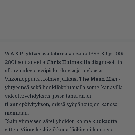
W.A.S.P.
-yhtyeessä kitaraa vuosina 1983-89 ja 1995-
2001 soittaneella
Chris Holmesilla
diagnosoitiin
alkuvuodesta syöpä kurkussa ja niskassa.
Viikonloppuna Holmes julkaisi
The Mean Man
-
yhtyeensä sekä henkilökohtaisilla some-kanavilla
videotervehdyksen, jossa tämä antoi
tilannepäivityksen, missä syöpähoitojen kanssa
mennään.
”Sain viimeisen säteilyhoidon kolme kuukautta
sitten. Viime keskiviikkona lääkärini katsoivat