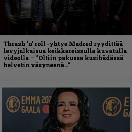
Thrash ’n’ roll -yhtye Madred ryydittää
levyjulkaisua keikkareissulla kuvatulla
videolla – ”Oltiin pakussa kusihädässä
helvetin väsyneenä…”