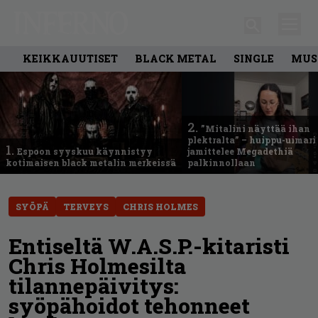
KEIKKAUUTISET
BLACK METAL
SINGLE
MUS
2.
”Mitalini näyttää ihan
plektralta” – huippu-uimari
1.
Espoon syyskuu käynnistyy
jamittelee Megadethiä
kotimaisen black metalin merkeissä
palkinnollaan
SYÖPÄ
TERVEYS
CHRIS HOLMES
Entiseltä W.A.S.P.-kitaristi
Chris Holmesilta
tilannepäivitys:
syöpähoidot tehonneet