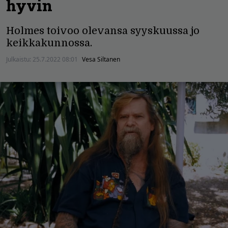
hyvin
Holmes toivoo olevansa syyskuussa jo
keikkakunnossa.
Julkaistu:
25.7.2022 08:01
Vesa Siltanen