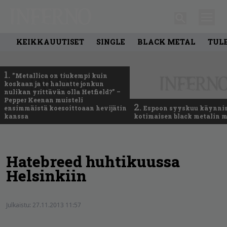
KEIKKAUUTISET
SINGLE
BLACK METAL
TUL
1.
”Metallica on tiukempi kuin
koskaan ja te haluatte jonkun
nulikan yrittävän olla Hetfield?” –
Pepper Keenan muisteli
2.
ensimmäistä koesoittoaan hevijätin
Espoon syyskuu käynni
kanssa
kotimaisen black metalin m
Hatebreed huhtikuussa
Helsinkiin
Julkaistu:
27.11.2013 11:57