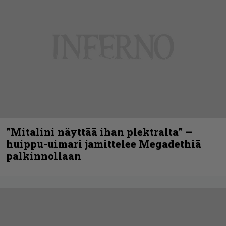
”Mitalini näyttää ihan plektralta” –
huippu-uimari jamittelee Megadethiä
palkinnollaan