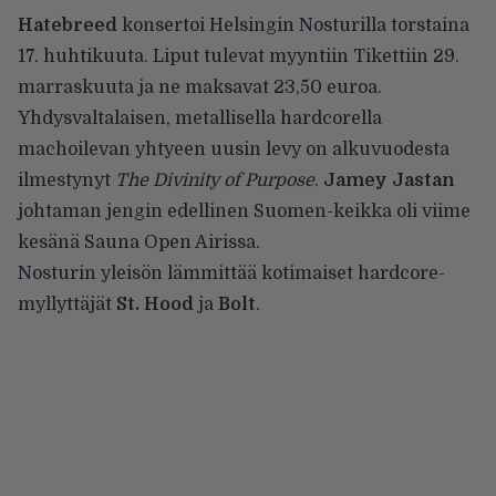
Hatebreed
konsertoi Helsingin Nosturilla torstaina
17. huhtikuuta. Liput tulevat myyntiin Tikettiin 29.
marraskuuta ja ne maksavat 23,50 euroa.
Yhdysvaltalaisen, metallisella hardcorella
machoilevan yhtyeen uusin levy on alkuvuodesta
ilmestynyt
The Divinity of Purpose
.
Jamey Jastan
johtaman jengin edellinen Suomen-keikka oli viime
kesänä Sauna Open Airissa.
Nosturin yleisön lämmittää kotimaiset hardcore-
myllyttäjät
St. Hood
ja
Bolt
.