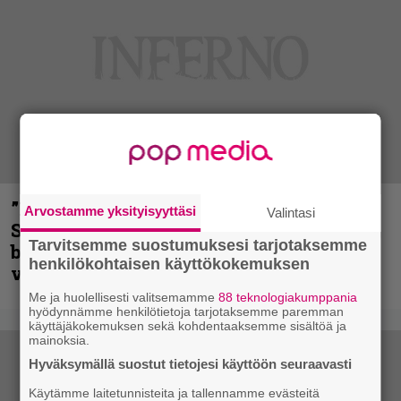
”He ovat tuoneet soittoon jotain uutta” –
Arvostamme yksityisyyttäsi
Valintasi
Sepulturan Andreas Kisser nimeää
Tarvitsemme suostumuksesi tarjotaksemme
bändin, jonka riffit ovat tehneet
henkilökohtaisen käyttökokemuksen
vaikutuksen
Me ja huolellisesti valitsemamme
88 teknologiakumppania
hyödynnämme henkilötietoja tarjotaksemme paremman
käyttäjäkokemuksen sekä kohdentaaksemme sisältöä ja
mainoksia.
Hyväksymällä suostut tietojesi käyttöön seuraavasti
Käytämme laitetunnisteita ja tallennamme evästeitä