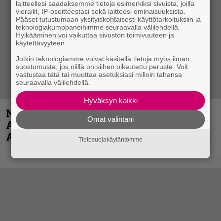
laitteellesi saadaksemme tietoja esimerkiksi sivuista, joilla
vierailit, IP-osoitteestasi sekä laitteesi ominaisuuksista.
Pääset tutustumaan yksityiskohtaisesti käyttötarkoituksiin ja
teknologiakumppaneihimme seuraavalla välilehdellä.
Hylkääminen voi vaikuttaa sivuston toimivuuteen ja
käytettävyyteen.
Jotkin teknologiamme voivat käsitellä tietoja myös ilman
suostumusta, jos niillä on siihen oikeutettu peruste. Voit
vastustaa tätä tai muuttaa asetuksiasi milloin tahansa
seuraavalla välilehdellä.
Hyväksyn kaikki
Näin lähtee Ghostin Tobias Forgelta
Omat valintani
Accept – menossa mukana myös
Anthrax- ja Korn-miehistöä
Tietosuojakäytäntömme