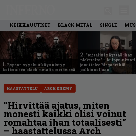
KEIKKAUUTISET
BLACK METAL
SINGLE
MUS
2.
”Mitalini näyttää ihan
plektralta” – huippu-uimari
1.
Espoon syyskuu käynnistyy
jamittelee Megadethiä
kotimaisen black metalin merkeissä
palkinnollaan
HAASTATTELU
ARCH ENEMY
”Hirvittää ajatus, miten
monesti kaikki olisi voinut
romahtaa ihan totaalisesti”
– haastattelussa Arch