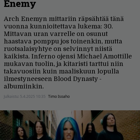
Enemy
Arch Enemyn mittariin räpsähtää tänä
vuonna kunnioitettava lukema: 30.
Mittavan uran varrelle on osunut
haastava pomppu jos toinenkin, mutta
ruotsalaisyhtye on selvinnyt niistä
kaikista. Inferno ojensi Michael Amottille
mukavan tuolin, ja kitaristi tarttui niin
takavuosiin kuin maaliskuun lopulla
ilmestyneeseen Blood Dynasty -
albumiinkin.
Julkaistu:
5.4.2025 10:35
Timo Isoaho