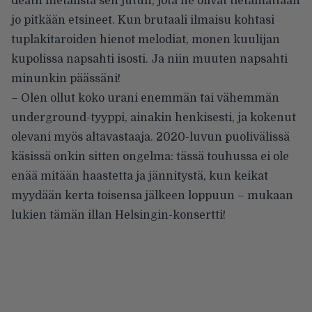
death metalista sen jutun, jota he olivat tietämättään
jo pitkään etsineet. Kun brutaali ilmaisu kohtasi
tuplakitaroiden hienot melodiat, monen kuulijan
kupolissa napsahti isosti. Ja niin muuten napsahti
minunkin päässäni!
– Olen ollut koko urani enemmän tai vähemmän
underground-tyyppi, ainakin henkisesti, ja kokenut
olevani myös altavastaaja. 2020-luvun puolivälissä
käsissä onkin sitten ongelma: tässä touhussa ei ole
enää mitään haastetta ja jännitystä, kun keikat
myydään kerta toisensa jälkeen loppuun – mukaan
lukien tämän illan Helsingin-konsertti!