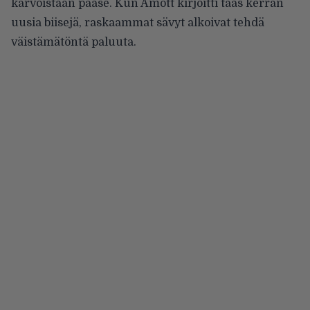
karvoistaan pääse. Kun Amott kirjoitti taas kerran
uusia biisejä, raskaammat sävyt alkoivat tehdä
väistämätöntä paluuta.