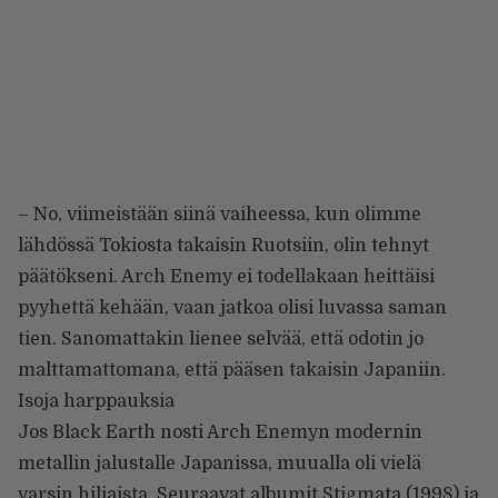
– No, viimeistään siinä vaiheessa, kun olimme
lähdössä Tokiosta takaisin Ruotsiin, olin tehnyt
päätökseni. Arch Enemy ei todellakaan heittäisi
pyyhettä kehään, vaan jatkoa olisi luvassa saman
tien. Sanomattakin lienee selvää, että odotin jo
malttamattomana, että pääsen takaisin Japaniin.
Isoja harppauksia
Jos Black Earth nosti Arch Enemyn modernin
metallin jalustalle Japanissa, muualla oli vielä
varsin hiljaista. Seuraavat albumit Stigmata (1998) ja