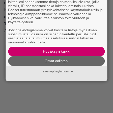
laitteellesi saadaksemme tietoja esimerkiksi sivuista, joilla
ensimmäiseksi laulaja Johan Liiva, joka oli vanha
vierailit, IP-osoitteestasi sekä laitteesi ominaisuuksista.
kaverini death metal -bändi Carnagen [1988–1990]
Pääset tutustumaan yksityiskohtaisesti käyttötarkoituksiin ja
teknologiakumppaneihimme seuraavalla välilehdellä.
ajoilta.
Hylkääminen voi vaikuttaa sivuston toimivuuteen ja
käytettävyyteen.
Toiseksi kitaristiksi tuli pikkuveljesi Christopher
Jotkin teknologiamme voivat käsitellä tietoja myös ilman
Amott.
suostumusta, jos niillä on siihen oikeutettu peruste. Voit
vastustaa tätä tai muuttaa asetuksiasi milloin tahansa
seuraavalla välilehdellä.
Hyväksyn kaikki
Omat valintani
Tietosuojakäytäntömme