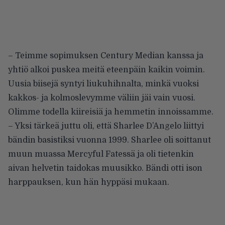
– Teimme sopimuksen Century Median kanssa ja
yhtiö alkoi puskea meitä eteenpäin kaikin voimin.
Uusia biisejä syntyi liukuhihnalta, minkä vuoksi
kakkos- ja kolmoslevymme väliin jäi vain vuosi.
Olimme todella kiireisiä ja hemmetin innoissamme.
– Yksi tärkeä juttu oli, että Sharlee D’Angelo liittyi
bändin basistiksi vuonna 1999. Sharlee oli soittanut
muun muassa Mercyful Fatessä ja oli tietenkin
aivan helvetin taidokas muusikko. Bändi otti ison
harppauksen, kun hän hyppäsi mukaan.