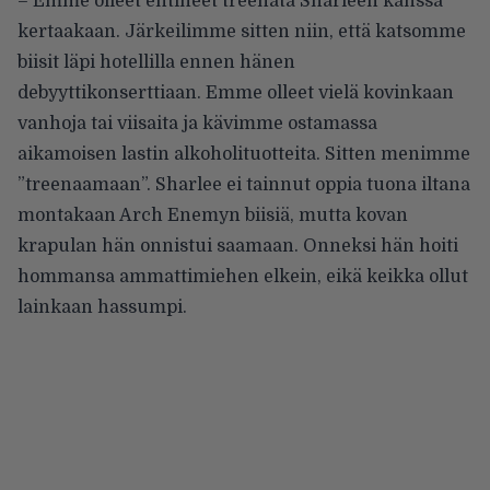
– Emme olleet ehtineet treenata Sharleen kanssa
kertaakaan. Järkeilimme sitten niin, että katsomme
biisit läpi hotellilla ennen hänen
debyyttikonserttiaan. Emme olleet vielä kovinkaan
vanhoja tai viisaita ja kävimme ostamassa
aikamoisen lastin alkoholituotteita. Sitten menimme
”treenaamaan”. Sharlee ei tainnut oppia tuona iltana
montakaan Arch Enemyn biisiä, mutta kovan
krapulan hän onnistui saamaan. Onneksi hän hoiti
hommansa ammattimiehen elkein, eikä keikka ollut
lainkaan hassumpi.