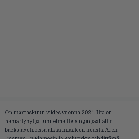
On marraskuun viides vuonna 2024. Ilta on
hämärtynyt ja tunnelma Helsingin jäähallin
backstagetiloissa alkaa hiljalleen nousta. Arch
Enemyn, In Flamesin ja Soilworkin tähdittämä