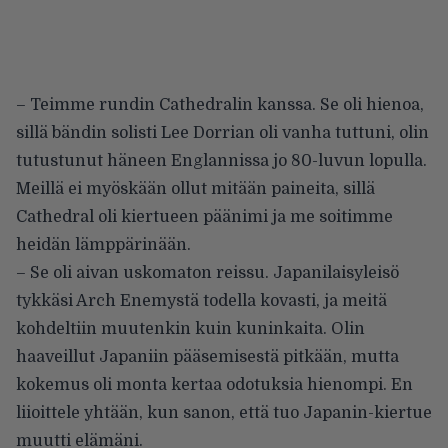
– Teimme rundin Cathedralin kanssa. Se oli hienoa,
sillä bändin solisti Lee Dorrian oli vanha tuttuni, olin
tutustunut häneen Englannissa jo 80-luvun lopulla.
Meillä ei myöskään ollut mitään paineita, sillä
Cathedral oli kiertueen päänimi ja me soitimme
heidän lämppärinään.
– Se oli aivan uskomaton reissu. Japanilaisyleisö
tykkäsi Arch Enemystä todella kovasti, ja meitä
kohdeltiin muutenkin kuin kuninkaita. Olin
haaveillut Japaniin pääsemisestä pitkään, mutta
kokemus oli monta kertaa odotuksia hienompi. En
liioittele yhtään, kun sanon, että tuo Japanin-kiertue
muutti elämäni.