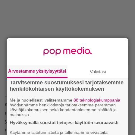
Arvostamme yksityisyyttäsi
Valintasi
Tarvitsemme suostumuksesi tarjotaksemme
henkilökohtaisen käyttökokemuksen
– Seuraavaksi mietin, että Arch Enemy -nimen
Me ja huolellisesti valitsemamme
88 teknologiakumppania
saanut projekti voisi tehdä yhden albumin ja ehkä
hyödynnämme henkilötietoja tarjotaksemme paremman
käyttäjäkokemuksen sekä kohdentaaksemme sisältöä ja
muutaman keikan – ainakin jos saan kasattua
mainoksia.
ympärilleni järkevän kokoonpanon. Kun pohdin
Hyväksymällä suostut tietojesi käyttöön seuraavasti
mahdollisia muusikoita, mieleeni tuli
Käytämme laitetunnisteita ja tallennamme evästeitä