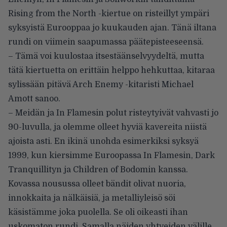
Rising from the North -kiertue on risteillyt ympäri
syksyistä Eurooppaa jo kuukauden ajan. Tänä iltana
rundi on viimein saapumassa päätepisteeseensä.
– Tämä voi kuulostaa itsestäänselvyydeltä, mutta
tätä kiertuetta on erittäin helppo hehkuttaa, kitaraa
sylissään pitävä Arch Enemy -kitaristi Michael
Amott sanoo.
– Meidän ja In Flamesin polut risteytyivät vahvasti jo
90-luvulla, ja olemme olleet hyviä kavereita niistä
ajoista asti. En ikinä unohda esimerkiksi syksyä
1999, kun kiersimme Euroopassa In Flamesin, Dark
Tranquillityn ja Children of Bodomin kanssa.
Kovassa nousussa olleet bändit olivat nuoria,
innokkaita ja nälkäisiä, ja metalliyleisö söi
käsistämme joka puolella. Se oli oikeasti ihan
uskomaton rundi. Samalla näiden yhtyeiden välille