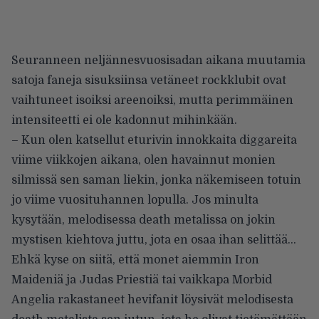
Seuranneen neljännesvuosisadan aikana muutamia
satoja faneja sisuksiinsa vetäneet rockklubit ovat
vaihtuneet isoiksi areenoiksi, mutta perimmäinen
intensiteetti ei ole kadonnut mihinkään.
– Kun olen katsellut eturivin innokkaita diggareita
viime viikkojen aikana, olen havainnut monien
silmissä sen saman liekin, jonka näkemiseen totuin
jo viime vuosituhannen lopulla. Jos minulta
kysytään, melodisessa death metalissa on jokin
mystisen kiehtova juttu, jota en osaa ihan selittää…
Ehkä kyse on siitä, että monet aiemmin Iron
Maideniä ja Judas Priestiä tai vaikkapa Morbid
Angelia rakastaneet hevifanit löysivät melodisesta