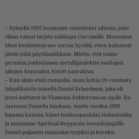
– Syksyllä 1995 huomasin vääntäväni aihioita, joita
olisin voinut tarjota vaikkapa Carcassille. Muutamat
ideat kuulostivat sen verran hyviltä, etten halunnut
jättää niitä pöytälaatikkoon. Mietin, että voisin
perustaa jonkinlaisen metalliprojektin vanhojen
aikojen kunniaksi, Amott naurahtaa.
– Kun aloin etsiä rumpalia, moni kehui 19-vuotiasta
lahjakkuutta nimeltä Daniel Erlandsson, joka oli
juuri soittanut In Flamesin Subterranean-ep:lle. En
tuntenut Danielia lainkaan, mutta vuoden 1995
lopussa kutsuin hänet kotikaupunkiini Halmstadiin
ja menimme Spiritual Beggarsin treenikämpälle.
Daniel paljastui mainioksi tyypiksi ja kovaksi