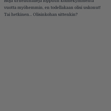
isoja urheiluhalleja loppuun kolmekymmentä
vuotta myöhemmin, en todellakaan olisi uskonut!
Tai hetkinen… Olisinkohan sittenkin?