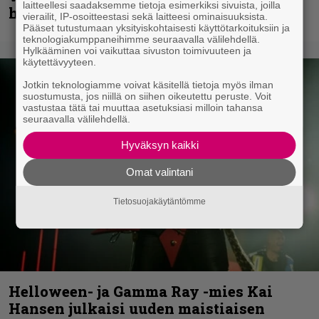
laitteellesi saadaksemme tietoja esimerkiksi sivuista, joilla
helvetin väsyneenä…”
vierailit, IP-osoitteestasi sekä laitteesi ominaisuuksista.
Pääset tutustumaan yksityiskohtaisesti käyttötarkoituksiin ja
teknologiakumppaneihimme seuraavalla välilehdellä.
Hylkääminen voi vaikuttaa sivuston toimivuuteen ja
käytettävyyteen.
Jotkin teknologiamme voivat käsitellä tietoja myös ilman
suostumusta, jos niillä on siihen oikeutettu peruste. Voit
vastustaa tätä tai muuttaa asetuksiasi milloin tahansa
seuraavalla välilehdellä.
Hyväksyn kaikki
Omat valintani
Tietosuojakäytäntömme
Helloween- ja Gamma Ray -mies Kai
Hansen julkaisi uuden maistiaisen