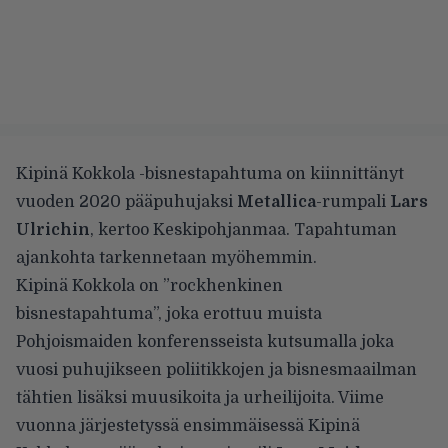
Kipinä Kokkola -bisnestapahtuma on kiinnittänyt
vuoden 2020 pääpuhujaksi
Metallica
-rumpali
Lars
Ulrichin
,
kertoo Keskipohjanmaa
. Tapahtuman
ajankohta tarkennetaan myöhemmin.
Kipinä Kokkola
on ”rockhenkinen
bisnestapahtuma”, joka erottuu muista
Pohjoismaiden konferensseista kutsumalla joka
vuosi puhujikseen poliitikkojen ja bisnesmaailman
tähtien lisäksi muusikoita ja urheilijoita. Viime
vuonna järjestetyssä ensimmäisessä Kipinä