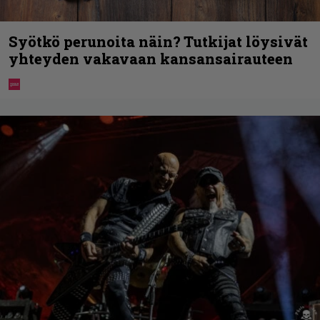
Syötkö perunoita näin? Tutkijat löysivät
yhteyden vakavaan kansansairauteen