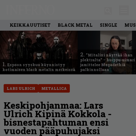
KEIKKAUUTISET
BLACK METAL
SINGLE
MUS
2.
”Mitalini näyttää ihan
plektralta” – huippu-uimari
1.
Espoon syyskuu käynnistyy
jamittelee Megadethiä
kotimaisen black metalin merkeissä
palkinnollaan
LARS ULRICH
METALLICA
Keskipohjanmaa: Lars
Ulrich Kipinä Kokkola -
bisnestapahtuman ensi
vuoden pääpuhujaksi