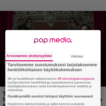
Arvostamme yksityisyyttäsi
Valintasi
Tarvitsemme suostumuksesi tarjotaksemme
henkilökohtaisen käyttökokemuksen
Me ja huolellisesti valitsemamme
88 teknologiakumppania
hyödynnämme henkilötietoja tarjotaksemme paremman
käyttäjäkokemuksen sekä kohdentaaksemme sisältöä ja
mainoksia.
Thrash ’n’ roll -yhtye Madred ryydittää
Hyväksymällä suostut tietojesi käyttöön seuraavasti
levyjulkaisua keikkareissulla kuvatulla
videolla – ”Oltiin pakussa kusihädässä
Käytämme laitetunnisteita ja tallennamme evästeitä