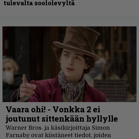
tulevalta soololevyltä