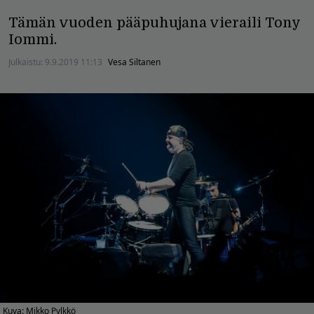
Tämän vuoden pääpuhujana vieraili Tony
Iommi.
Julkaistu:
9.9.2019 11:13
Vesa Siltanen
Kuva: Mikko Pylkkö