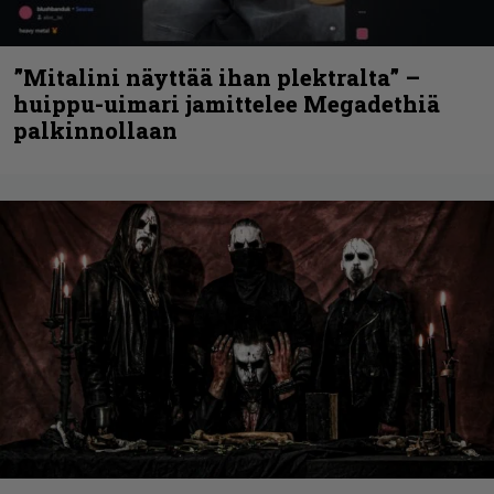
”Mitalini näyttää ihan plektralta” –
huippu-uimari jamittelee Megadethiä
palkinnollaan