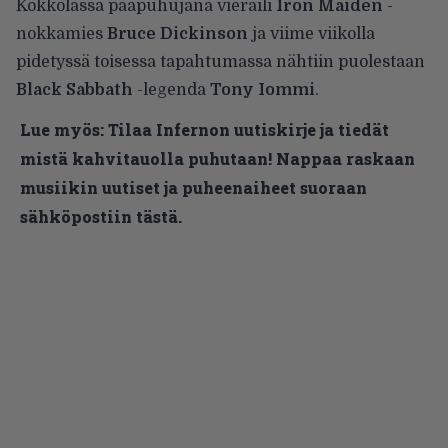
Kokkolassa
pääpuhujana vieraili
Iron Maiden
-
nokkamies
Bruce Dickinson
ja viime viikolla
pidetyssä toisessa tapahtumassa nähtiin puolestaan
Black Sabbath
-legenda
Tony Iommi
.
Lue myös:
Tilaa Infernon uutiskirje ja tiedät
mistä kahvitauolla puhutaan! Nappaa raskaan
musiikin uutiset ja puheenaiheet suoraan
sähköpostiin tästä.