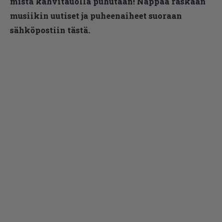
mistä kahvitauolla puhutaan! Nappaa raskaan
musiikin uutiset ja puheenaiheet suoraan
sähköpostiin tästä.