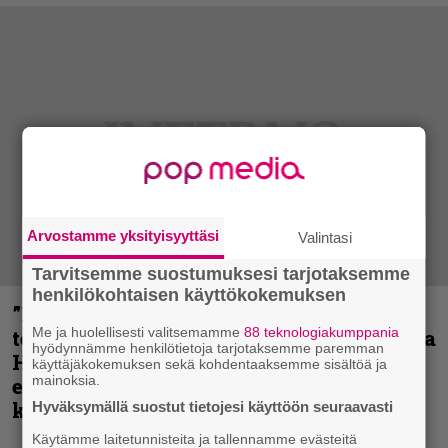
Arvostamme yksityisyyttäsi
Valintasi
Tarvitsemme suostumuksesi tarjotaksemme
henkilökohtaisen käyttökokemuksen
”Metallica on tiukempi kuin koskaan ja
Me ja huolellisesti valitsemamme
88 teknologiakumppania
te haluatte jonkun nulikan yrittävän olla
hyödynnämme henkilötietoja tarjotaksemme paremman
Hetfield?” – Pepper Keenan muisteli
käyttäjäkokemuksen sekä kohdentaaksemme sisältöä ja
mainoksia.
ensimmäistä koesoittoaan hevijätin
kanssa
Hyväksymällä suostut tietojesi käyttöön seuraavasti
Käytämme laitetunnisteita ja tallennamme evästeitä