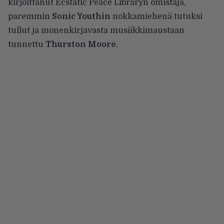
kirjoittanut Ecstatic Peace Libraryn omistaja,
paremmin
Sonic Youthin
nokkamiehenä tutuksi
tullut ja monenkirjavasta musiikkimaustaan
tunnettu
Thurston Moore
.