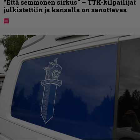
”Että semmonen sirkus” – TTK-kilpailijat
julkistettiin ja kansalla on sanottavaa