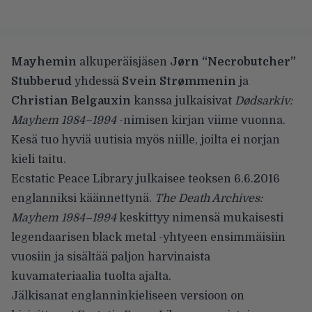
Mayhemin
alkuperäisjäsen
Jørn “Necrobutcher”
Stubberud
yhdessä
Svein Strømmenin
ja
Christian Belgauxin
kanssa julkaisivat
Dødsarkiv:
Mayhem 1984–1994
-nimisen kirjan viime vuonna.
Kesä tuo hyviä uutisia myös niille, joilta ei norjan
kieli taitu.
Ecstatic Peace Library
julkaisee teoksen 6.6.2016
englanniksi käännettynä.
The Death Archives:
Mayhem 1984–1994
keskittyy nimensä mukaisesti
legendaarisen black metal -yhtyeen ensimmäisiin
vuosiin ja sisältää paljon harvinaista
kuvamateriaalia tuolta ajalta.
Jälkisanat englanninkieliseen versioon on