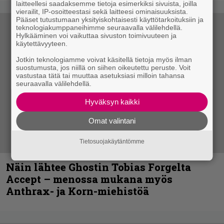
laitteellesi saadaksemme tietoja esimerkiksi sivuista, joilla
vierailit, IP-osoitteestasi sekä laitteesi ominaisuuksista.
Pääset tutustumaan yksityiskohtaisesti käyttötarkoituksiin ja
teknologiakumppaneihimme seuraavalla välilehdellä.
Hylkääminen voi vaikuttaa sivuston toimivuuteen ja
käytettävyyteen.
Jotkin teknologiamme voivat käsitellä tietoja myös ilman
suostumusta, jos niillä on siihen oikeutettu peruste. Voit
vastustaa tätä tai muuttaa asetuksiasi milloin tahansa
seuraavalla välilehdellä.
Hyväksyn kaikki
Omat valintani
Tietosuojakäytäntömme
Näin lähtee Ghostin Tobias Forgelta
Accept – menossa mukana myös
Anthrax- ja Korn-miehistöä