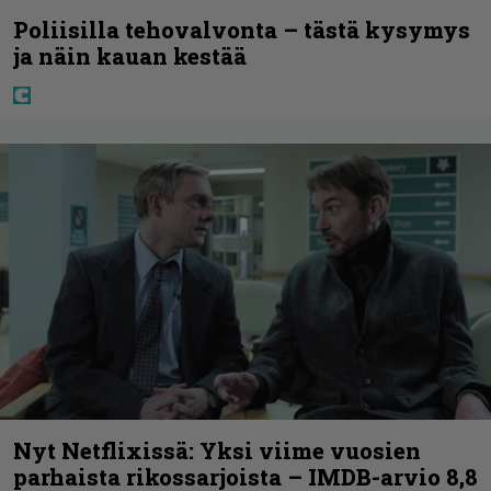
Poliisilla tehovalvonta – tästä kysymys
ja näin kauan kestää
Nyt Netflixissä: Yksi viime vuosien
parhaista rikossarjoista – IMDB-arvio 8,8