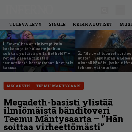
TULEVA LEVY
SINGLE
KEIKKAUUTISET
MUSI
1.
”Metallica on tiukempi kuin
koskaan ja te haluatte jonkun
2.
nulikan yrittävän olla Hetfield?” –
”He ovat tuoneet soittoo
Pepper Keenan muisteli
uutta” – Sepulturan Andreas
ensimmäistä koesoittoaan hevijätin
nimeää bändin, jonka riffit
kanssa
tehneet vaikutuksen
MEGADETH
TEEMU MÄNTYSAARI
Megadeth-basisti ylistää
ilmiömäistä bänditoveri
Teemu Mäntysaarta – ”Hän
soittaa virheettömästi”