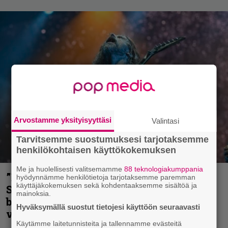
Arvostamme yksityisyyttäsi
Valintasi
Tarvitsemme suostumuksesi tarjotaksemme
henkilökohtaisen käyttökokemuksen
Me ja huolellisesti valitsemamme
88 teknologiakumppania
”He ovat tuoneet soittoon jotain uutta” –
hyödynnämme henkilötietoja tarjotaksemme paremman
käyttäjäkokemuksen sekä kohdentaaksemme sisältöä ja
Sepulturan Andreas Kisser nimeää
mainoksia.
bändin, jonka riffit ovat tehneet
Hyväksymällä suostut tietojesi käyttöön seuraavasti
vaikutuksen
Käytämme laitetunnisteita ja tallennamme evästeitä