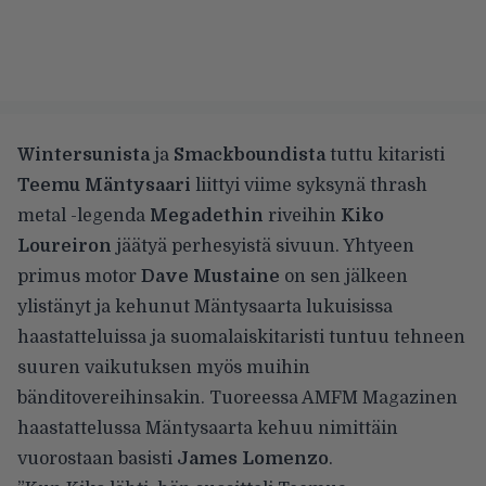
Wintersunista
ja
Smackboundista
tuttu kitaristi
Teemu Mäntysaari
liittyi viime syksynä thrash
metal -legenda
Megadethin
riveihin
Kiko
Loureiron
jäätyä perhesyistä sivuun. Yhtyeen
primus motor
Dave Mustaine
on sen jälkeen
ylistänyt ja kehunut
Mäntysaarta lukuisissa
haastatteluissa ja suomalaiskitaristi tuntuu tehneen
suuren vaikutuksen myös muihin
bänditovereihinsakin. Tuoreessa AMFM Magazinen
haastattelussa Mäntysaarta kehuu nimittäin
vuorostaan basisti
James Lomenzo
.