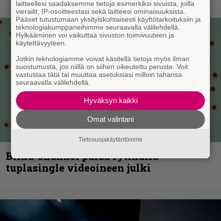
laitteellesi saadaksemme tietoja esimerkiksi sivuista, joilla
vierailit, IP-osoitteestasi sekä laitteesi ominaisuuksista.
Pääset tutustumaan yksityiskohtaisesti käyttötarkoituksiin ja
teknologiakumppaneihimme seuraavalla välilehdellä.
Hylkääminen voi vaikuttaa sivuston toimivuuteen ja
käytettävyyteen.
Jotkin teknologiamme voivat käsitellä tietoja myös ilman
suostumusta, jos niillä on siihen oikeutettu peruste. Voit
vastustaa tätä tai muuttaa asetuksiasi milloin tahansa
seuraavalla välilehdellä.
Hyväksyn kaikki
Omat valintani
Tietosuojakäytäntömme
Blind Channel palaa rytinällä –
tuplasingle videoineen julki