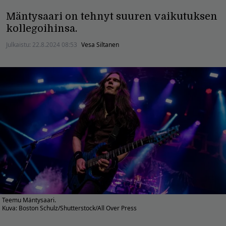
Mäntysaari on tehnyt suuren vaikutuksen
kollegoihinsa.
Julkaistu:
22.8.2024 08:53
Vesa Siltanen
Teemu Mäntysaari.
Kuva: Boston Schulz/Shutterstock/All Over Press