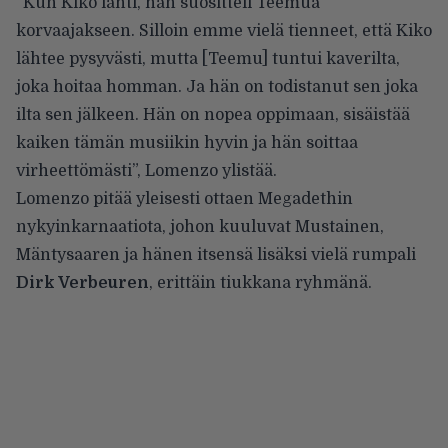
”Kun Kiko lähti, hän suositteli Teemua
korvaajakseen. Silloin emme vielä tienneet, että Kiko
lähtee pysyvästi, mutta [Teemu] tuntui kaverilta,
joka hoitaa homman. Ja hän on todistanut sen joka
ilta sen jälkeen. Hän on nopea oppimaan, sisäistää
kaiken tämän musiikin hyvin ja hän soittaa
virheettömästi”,
Lomenzo ylistää
.
Lomenzo pitää yleisesti ottaen Megadethin
nykyinkarnaatiota, johon kuuluvat Mustainen,
Mäntysaaren ja hänen itsensä lisäksi vielä rumpali
Dirk Verbeuren
, erittäin tiukkana ryhmänä.