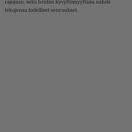
rajojaan, sekä heidän kyvyttömyyttään nähdä
tekojensa todelliset seuraukset.