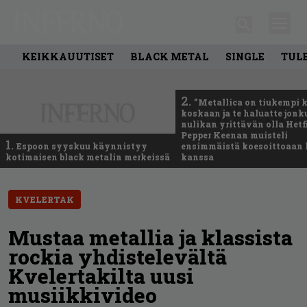
KEIKKAUUTISET
BLACK METAL
SINGLE
TUL
2.
”Metallica on tiukempi 
koskaan ja te haluatte jonk
nulikan yrittävän olla Hetfi
Pepper Keenan muisteli
1.
Espoon syyskuu käynnistyy
ensimmäistä koesoittoaan 
kotimaisen black metalin merkeissä
kanssa
KVELERTAK
Mustaa metallia ja klassista
rockia yhdistelevältä
Kvelertakilta uusi
musiikkivideo