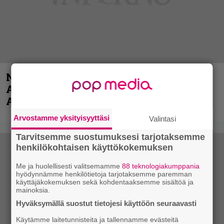
Näin lähtee Ghostin Tobias Forgelta
Accept – menossa mukana myös
Anthrax- ja Korn-miehistöä
Arvostamme yksityisyyttäsi
Valintasi
Tarvitsemme suostumuksesi tarjotaksemme
henkilökohtaisen käyttökokemuksen
Me ja huolellisesti valitsemamme
88 teknologiakumppania
hyödynnämme henkilötietoja tarjotaksemme paremman
käyttäjäkokemuksen sekä kohdentaaksemme sisältöä ja
mainoksia.
Hyväksymällä suostut tietojesi käyttöön seuraavasti
Käytämme laitetunnisteita ja tallennamme evästeitä