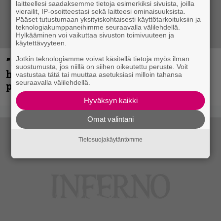
laitteellesi saadaksemme tietoja esimerkiksi sivuista, joilla
vierailit, IP-osoitteestasi sekä laitteesi ominaisuuksista.
Pääset tutustumaan yksityiskohtaisesti käyttötarkoituksiin ja
teknologiakumppaneihimme seuraavalla välilehdellä.
Hylkääminen voi vaikuttaa sivuston toimivuuteen ja
käytettävyyteen.
Jotkin teknologiamme voivat käsitellä tietoja myös ilman
”Mitalini näyttää ihan plektralta” –
suostumusta, jos niillä on siihen oikeutettu peruste. Voit
huippu-uimari jamittelee Megadethiä
vastustaa tätä tai muuttaa asetuksiasi milloin tahansa
seuraavalla välilehdellä.
palkinnollaan
Hyväksyn kaikki
Omat valintani
Tietosuojakäytäntömme