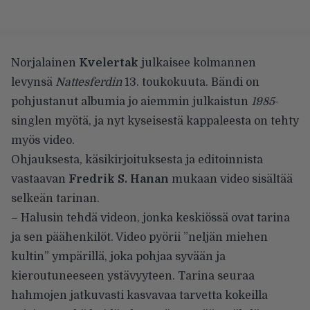
Norjalainen
Kvelertak
julkaisee kolmannen
levynsä
Nattesferdin
13. toukokuuta. Bändi on
pohjustanut albumia jo aiemmin julkaistun
1985
-
singlen myötä, ja nyt kyseisestä kappaleesta on tehty
myös video.
Ohjauksesta, käsikirjoituksesta ja editoinnista
vastaavan
Fredrik S. Hanan
mukaan video sisältää
selkeän tarinan.
– Halusin tehdä videon, jonka keskiössä ovat tarina
ja sen päähenkilöt. Video pyörii ”neljän miehen
kultin” ympärillä, joka pohjaa syvään ja
kieroutuneeseen ystävyyteen. Tarina seuraa
hahmojen jatkuvasti kasvavaa tarvetta kokeilla