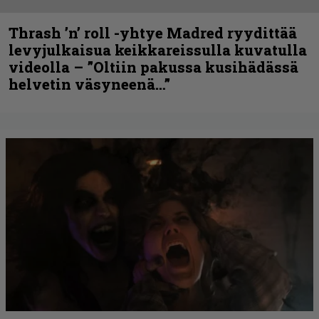
Thrash ’n’ roll -yhtye Madred ryydittää
levyjulkaisua keikkareissulla kuvatulla
videolla – ”Oltiin pakussa kusihädässä
helvetin väsyneenä…”