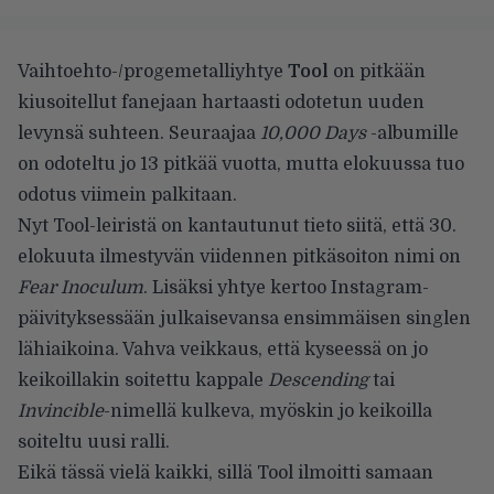
Vaihtoehto-/progemetalliyhtye
Tool
on pitkään
kiusoitellut fanejaan hartaasti odotetun uuden
levynsä suhteen. Seuraajaa
10,000 Days
-albumille
on odoteltu jo 13 pitkää vuotta, mutta elokuussa tuo
odotus viimein palkitaan.
Nyt Tool-leiristä on kantautunut tieto siitä, että 30.
elokuuta ilmestyvän viidennen pitkäsoiton nimi on
Fear Inoculum
. Lisäksi yhtye kertoo Instagram-
päivityksessään julkaisevansa ensimmäisen singlen
lähiaikoina. Vahva veikkaus, että kyseessä on jo
keikoillakin soitettu kappale
Descending
tai
Invincible
-nimellä kulkeva, myöskin jo keikoilla
soiteltu uusi ralli.
Eikä tässä vielä kaikki, sillä Tool ilmoitti samaan