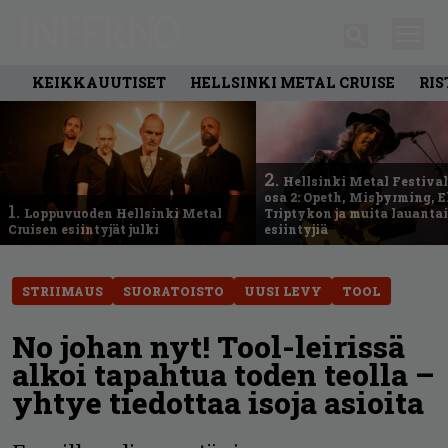
KEIKKAUUTISET
HELLSINKI METAL CRUISE
RIS
2.
Hellsinki Metal Festival
osa 2: Opeth, Misþyrming, E
1.
Loppuvuoden Hellsinki Metal
Triptykon ja muita lauanta
Cruisen esiintyjät julki
esiintyjiä
STRIIMAUS
SUORATOISTO
UUSI LEVY
TOOL
No johan nyt! Tool-leirissä
alkoi tapahtua toden teolla –
yhtye tiedottaa isoja asioita