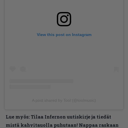
View this post on Instagram
A post shared by Tool (@toolmusic)
Lue myös:
Tilaa Infernon uutiskirje ja tiedät
mistä kahvitauolla puhutaan! Nappaa raskaan