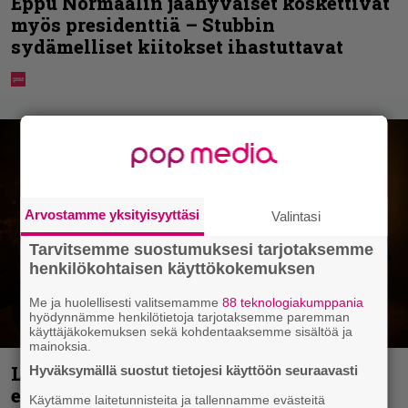
Eppu Normaalin jäähyväiset koskettivat
myös presidenttiä – Stubbin
sydämelliset kiitokset ihastuttavat
Arvostamme yksityisyyttäsi
Valintasi
Tarvitsemme suostumuksesi tarjotaksemme
henkilökohtaisen käyttökokemuksen
Me ja huolellisesti valitsemamme
88 teknologiakumppania
hyödynnämme henkilötietoja tarjotaksemme paremman
käyttäjäkokemuksen sekä kohdentaaksemme sisältöä ja
mainoksia.
Loppuvuoden Hellsinki Metal Cruisen
Hyväksymällä suostut tietojesi käyttöön seuraavasti
esiintyjät julki
Käytämme laitetunnisteita ja tallennamme evästeitä