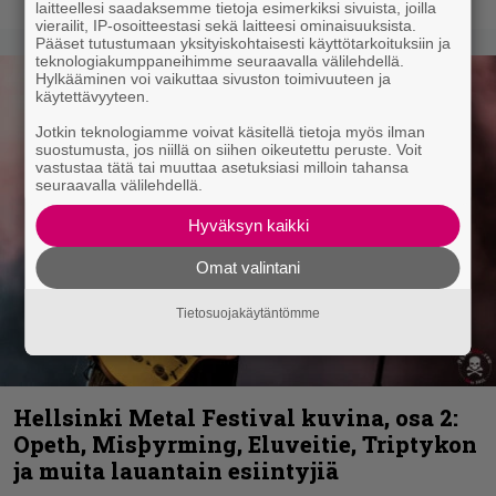
laitteellesi saadaksemme tietoja esimerkiksi sivuista, joilla
vierailit, IP-osoitteestasi sekä laitteesi ominaisuuksista.
Pääset tutustumaan yksityiskohtaisesti käyttötarkoituksiin ja
teknologiakumppaneihimme seuraavalla välilehdellä.
Hylkääminen voi vaikuttaa sivuston toimivuuteen ja
käytettävyyteen.
Jotkin teknologiamme voivat käsitellä tietoja myös ilman
suostumusta, jos niillä on siihen oikeutettu peruste. Voit
vastustaa tätä tai muuttaa asetuksiasi milloin tahansa
seuraavalla välilehdellä.
Hyväksyn kaikki
Omat valintani
Tietosuojakäytäntömme
Hellsinki Metal Festival kuvina, osa 2:
Opeth, Misþyrming, Eluveitie, Triptykon
ja muita lauantain esiintyjiä