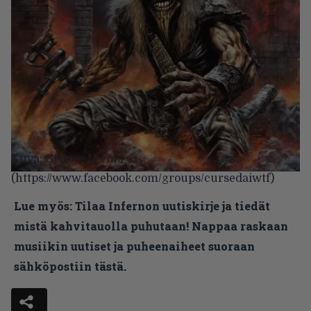
Kuva: George Lerma
(https://www.facebook.com/groups/cursedaiwtf)
Lue myös:
Tilaa Infernon uutiskirje ja tiedät
mistä kahvitauolla puhutaan! Nappaa raskaan
musiikin uutiset ja puheenaiheet suoraan
sähköpostiin tästä.