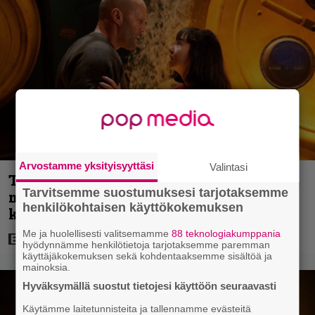
Arvostamme yksityisyyttäsi
Valintasi
Tänään tv:ssä: Vuoden 2023
Tarvitsemme suostumuksesi tarjotaksemme
megaelokuva luottaa Jason Stathamin
henkilökohtaisen käyttökokemuksen
karismaan
Me ja huolellisesti valitsemamme
88 teknologiakumppania
hyödynnämme henkilötietoja tarjotaksemme paremman
käyttäjäkokemuksen sekä kohdentaaksemme sisältöä ja
mainoksia.
Hyväksymällä suostut tietojesi käyttöön seuraavasti
Käytämme laitetunnisteita ja tallennamme evästeitä