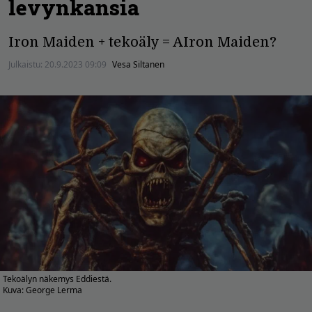
levynkansia
Iron Maiden + tekoäly = AIron Maiden?
Julkaistu:
20.9.2023 09:09
Vesa Siltanen
Tekoälyn näkemys Eddiestä.
Kuva: George Lerma