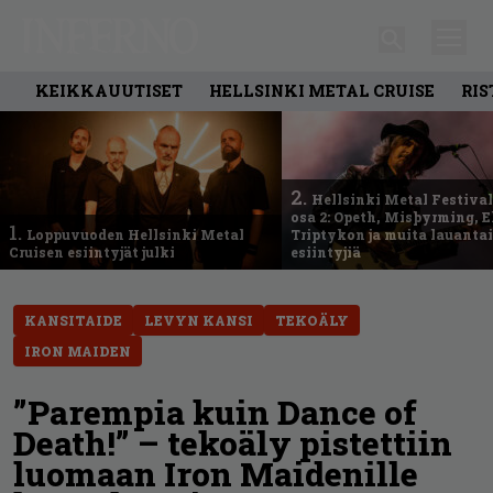
KEIKKAUUTISET
HELLSINKI METAL CRUISE
RIS
2.
Hellsinki Metal Festival
osa 2: Opeth, Misþyrming, E
1.
Loppuvuoden Hellsinki Metal
Triptykon ja muita lauanta
Cruisen esiintyjät julki
esiintyjiä
KANSITAIDE
LEVYN KANSI
TEKOÄLY
IRON MAIDEN
”Parempia kuin Dance of
Death!” – tekoäly pistettiin
luomaan Iron Maidenille