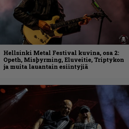
Hellsinki Metal Festival kuvina, osa 2:
Opeth, Misþyrming, Eluveitie, Triptykon
ja muita lauantain esiintyjiä