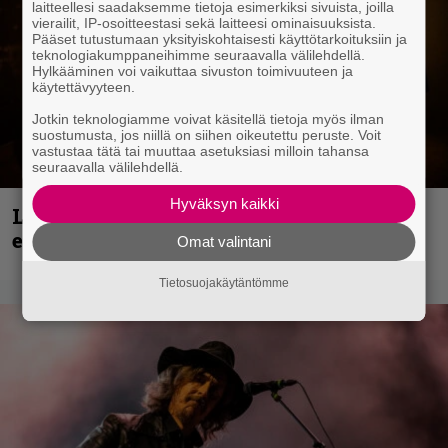
laitteellesi saadaksemme tietoja esimerkiksi sivuista, joilla
vierailit, IP-osoitteestasi sekä laitteesi ominaisuuksista.
Pääset tutustumaan yksityiskohtaisesti käyttötarkoituksiin ja
teknologiakumppaneihimme seuraavalla välilehdellä.
Hylkääminen voi vaikuttaa sivuston toimivuuteen ja
käytettävyyteen.
Jotkin teknologiamme voivat käsitellä tietoja myös ilman
suostumusta, jos niillä on siihen oikeutettu peruste. Voit
vastustaa tätä tai muuttaa asetuksiasi milloin tahansa
seuraavalla välilehdellä.
Hyväksyn kaikki
Loppuvuoden Hellsinki Metal Cruisen
esiintyjät julki
Omat valintani
Tietosuojakäytäntömme