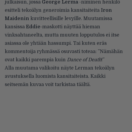
julkaisun, jossa
George Lerma
-niminen henkilö
esitteli tekoälyn generoimia kansitaiteita
Iron
Maidenin
kuvitteellisille levyille. Muutamissa
kansissa
Eddie
-maskotti näyttää hieman
vinksahtaneelta, mutta muuten lopputulos ei itse
asiassa ole yhtään hassumpi. Tai kuten eräs
kommentoija ryhmässä osuvasti toteaa: ”Nämähän
ovat kaikki parempia kuin
Dance of Death
!”
Alla muutama valikoitu näyte Lerman tekoälyn
avustuksella luomista kansitaiteista. Kaikki
seitsemän kuvaa voit tarkistaa
täältä
.