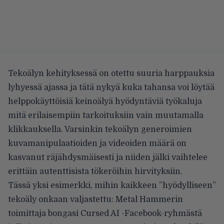
Tekoälyn kehityksessä on otettu suuria harppauksia
lyhyessä ajassa ja tätä nykyä kuka tahansa voi löytää
helppokäyttöisiä keinoälyä hyödyntäviä työkaluja
mitä erilaisempiin tarkoituksiin vain muutamalla
klikkauksella. Varsinkin tekoälyn generoimien
kuvamanipulaatioiden ja videoiden määrä on
kasvanut räjähdysmäisesti ja niiden jälki vaihtelee
erittäin autenttisista tökeröihin hirvityksiin.
Tässä yksi esimerkki, mihin kaikkeen ”hyödylliseen”
tekoäly onkaan valjastettu:
Metal Hammerin
toimittaja bongasi
Cursed AI -Facebook-ryhmästä