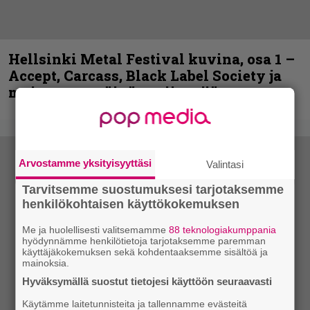
Hellsinki Metal Festival kuvina, osa 1 –
Accept, Carcass, Black Label Society ja
muita avauspäivän esiintyjiä
Arvostamme yksityisyyttäsi
Valintasi
Tarvitsemme suostumuksesi tarjotaksemme
henkilökohtaisen käyttökokemuksen
Me ja huolellisesti valitsemamme
88 teknologiakumppania
hyödynnämme henkilötietoja tarjotaksemme paremman
käyttäjäkokemuksen sekä kohdentaaksemme sisältöä ja
mainoksia.
Hyväksymällä suostut tietojesi käyttöön seuraavasti
Käytämme laitetunnisteita ja tallennamme evästeitä