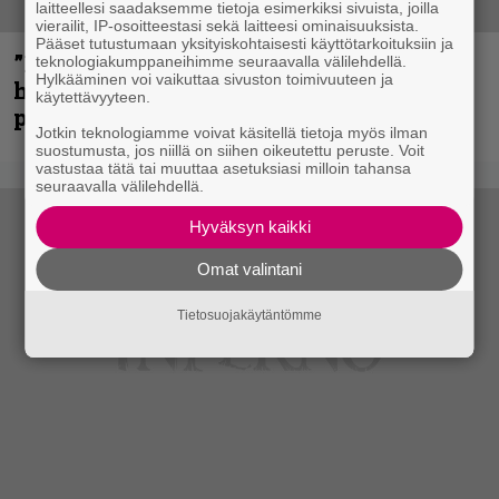
laitteellesi saadaksemme tietoja esimerkiksi sivuista, joilla
vierailit, IP-osoitteestasi sekä laitteesi ominaisuuksista.
Pääset tutustumaan yksityiskohtaisesti käyttötarkoituksiin ja
”Mitalini näyttää ihan plektralta” –
teknologiakumppaneihimme seuraavalla välilehdellä.
Hylkääminen voi vaikuttaa sivuston toimivuuteen ja
huippu-uimari jamittelee Megadethiä
käytettävyyteen.
palkinnollaan
Jotkin teknologiamme voivat käsitellä tietoja myös ilman
suostumusta, jos niillä on siihen oikeutettu peruste. Voit
vastustaa tätä tai muuttaa asetuksiasi milloin tahansa
seuraavalla välilehdellä.
Hyväksyn kaikki
Omat valintani
Tietosuojakäytäntömme