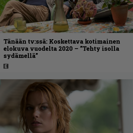
Tänään tv:ssä: Koskettava kotimainen
elokuva vuodelta 2020 – ”Tehty isolla
sydämellä”