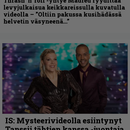
Thrash ’n’ roll -yhtye Madred ryydittää
levyjulkaisua keikkareissulla kuvatulla
videolla – ”Oltiin pakussa kusihädässä
helvetin väsyneenä…”