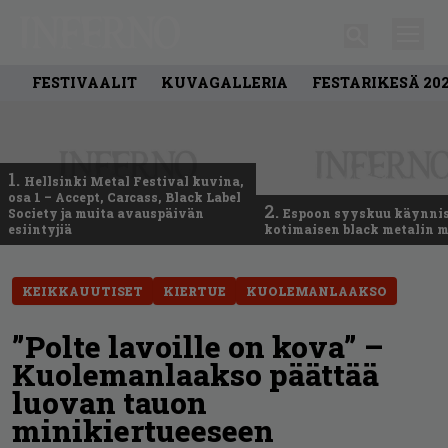
FESTIVAALIT
KUVAGALLERIA
FESTARIKESÄ 20
1.
Hellsinki Metal Festival kuvina,
osa 1 – Accept, Carcass, Black Label
2.
Society ja muita avauspäivän
Espoon syyskuu käynni
esiintyjiä
kotimaisen black metalin m
KEIKKAUUTISET
KIERTUE
KUOLEMANLAAKSO
”Polte lavoille on kova” –
Kuolemanlaakso päättää
luovan tauon
minikiertueeseen