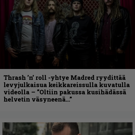
Thrash ’n’ roll -yhtye Madred ryydittää
levyjulkaisua keikkareissulla kuvatulla
videolla – ”Oltiin pakussa kusihädässä
helvetin väsyneenä…”