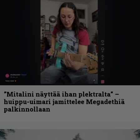
”Mitalini näyttää ihan plektralta” –
huippu-uimari jamittelee Megadethiä
palkinnollaan