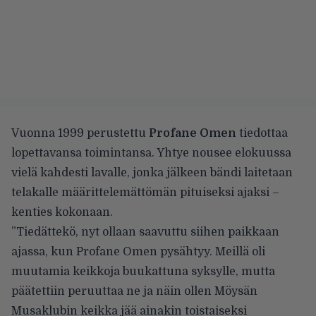
Vuonna 1999 perustettu
Profane Omen
tiedottaa
lopettavansa toimintansa. Yhtye nousee elokuussa
vielä kahdesti lavalle, jonka jälkeen bändi laitetaan
telakalle määrittelemättömän pituiseksi ajaksi –
kenties kokonaan.
”Tiedättekö, nyt ollaan saavuttu siihen paikkaan
ajassa, kun Profane Omen pysähtyy. Meillä oli
muutamia keikkoja buukattuna syksylle, mutta
päätettiin peruuttaa ne ja näin ollen Möysän
Musaklubin keikka jää ainakin toistaiseksi