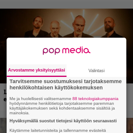
Arvostamme yksityisyyttäsi
Valintasi
Tarvitsemme suostumuksesi tarjotaksemme
henkilökohtaisen käyttökokemuksen
Loppuvuoden Hellsinki Metal Cruisen
esiintyjät julki
Me ja huolellisesti valitsemamme
88 teknologiakumppania
hyödynnämme henkilötietoja tarjotaksemme paremman
käyttäjäkokemuksen sekä kohdentaaksemme sisältöä ja
mainoksia.
Hyväksymällä suostut tietojesi käyttöön seuraavasti
Käytämme laitetunnisteita ja tallennamme evästeitä