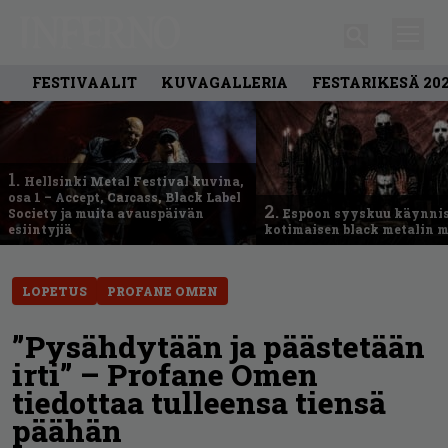
FESTIVAALIT
KUVAGALLERIA
FESTARIKESÄ 20
1.
Hellsinki Metal Festival kuvina,
osa 1 – Accept, Carcass, Black Label
2.
Society ja muita avauspäivän
Espoon syyskuu käynni
esiintyjiä
kotimaisen black metalin m
LOPETUS
PROFANE OMEN
”Pysähdytään ja päästetään
irti” – Profane Omen
tiedottaa tulleensa tiensä
päähän