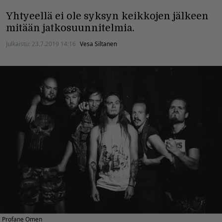
Yhtyeellä ei ole syksyn keikkojen jälkeen
mitään jatkosuunnitelmia.
Julkaistu:
23.7.2019 14:16
Vesa Siltanen
Profane Omen