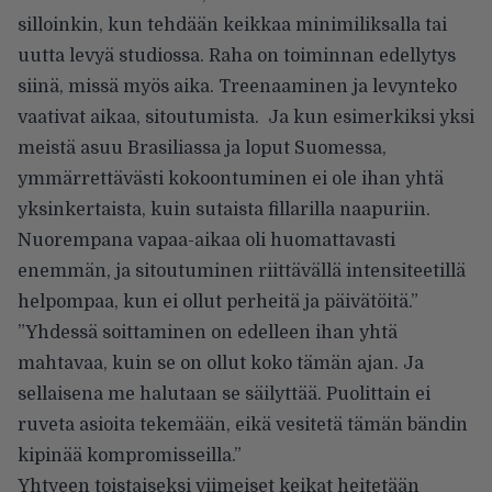
silloinkin, kun tehdään keikkaa minimiliksalla tai
uutta levyä studiossa. Raha on toiminnan edellytys
siinä, missä myös aika. Treenaaminen ja levynteko
vaativat aikaa, sitoutumista. Ja kun esimerkiksi yksi
meistä asuu Brasiliassa ja loput Suomessa,
ymmärrettävästi kokoontuminen ei ole ihan yhtä
yksinkertaista, kuin sutaista fillarilla naapuriin.
Nuorempana vapaa-aikaa oli huomattavasti
enemmän, ja sitoutuminen riittävällä intensiteetillä
helpompaa, kun ei ollut perheitä ja päivätöitä.”
”Yhdessä soittaminen on edelleen ihan yhtä
mahtavaa, kuin se on ollut koko tämän ajan. Ja
sellaisena me halutaan se säilyttää. Puolittain ei
ruveta asioita tekemään, eikä vesitetä tämän bändin
kipinää kompromisseilla.”
Yhtyeen toistaiseksi viimeiset keikat heitetään