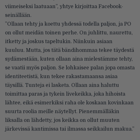
viimeiseksi laatuaan”, yhtye kirjoittaa Facebook-
seinällään.
”Ollaan tehty ja koettu yhdessä todella paljon, ja PO
on ollut meidän toinen perhe. On juhlittu, naurettu,
itketty ja joskus tapeltukin. Niinkuin asiaan
kuuluu. Mutta, jos tätä bändihommaa tekee täydestä
sydämestään, kuten ollaan aina mielestämme tehty,
se vaatii myös paljon. Se lohkaisee palan jopa omasta
identiteetistä, kun tekee rakastamaansa asiaa
täysillä. Tunteja ei lasketa. Ollaan aina haluttu
toimittaa paras ja tykein livekeikka, joka hihoista
lähtee, eikä esimerkiksi raha ole koskaan kovinkaan
suurta roolia meille näytellyt. Pienemmälläkin
liksalla on lähdetty, jos keikka on ollut muuten
järkevissä kantimissa tai ilmassa seikkailun makua.”