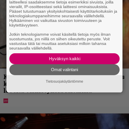
laitteellesi saadaksemme tietoja esimerkiksi sivuista, joilla
vierailit, IP-osoitteestasi sekä laitteesi ominaisuuksista.
Pääset tutustumaan yksityiskohtaisesti käyttötarkoituksiin ja
teknologiakumppaneihimme seuraavalla välilehdellä.
Hylkääminen voi vaikuttaa sivuston toimivuuteen ja
käytettävyyteen.
Jotkin teknologiamme voivat käsitellä tietoja myös ilman
suostumusta, jos niillä on siihen oikeutettu peruste. Voit
vastustaa tätä tai muuttaa asetuksiasi milloin tahansa
seuraavalla välilehdellä.
Hyväksyn kaikki
Omat valintani
Karita Tykän ja Sami Saikkosen rakkaus
Tietosuojakäytäntömme
kukoistaa – vähäpukeista hempeilyä ja
leveitä virnistyksiä laiturilla