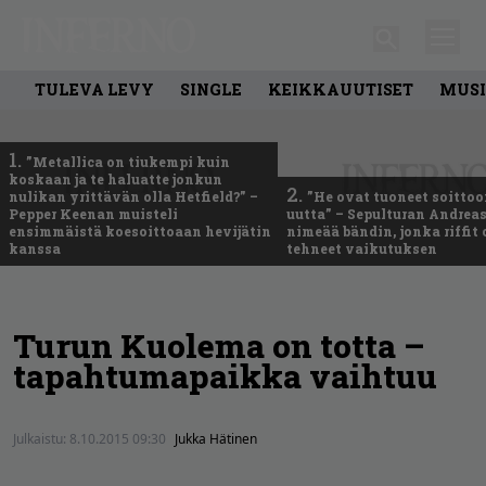
TULEVA LEVY
SINGLE
KEIKKAUUTISET
MUSI
1.
”Metallica on tiukempi kuin
koskaan ja te haluatte jonkun
2.
nulikan yrittävän olla Hetfield?” –
”He ovat tuoneet soittoo
Pepper Keenan muisteli
uutta” – Sepulturan Andreas
ensimmäistä koesoittoaan hevijätin
nimeää bändin, jonka riffit
kanssa
tehneet vaikutuksen
Turun Kuolema on totta –
tapahtumapaikka vaihtuu
Julkaistu:
8.10.2015 09:30
Jukka Hätinen