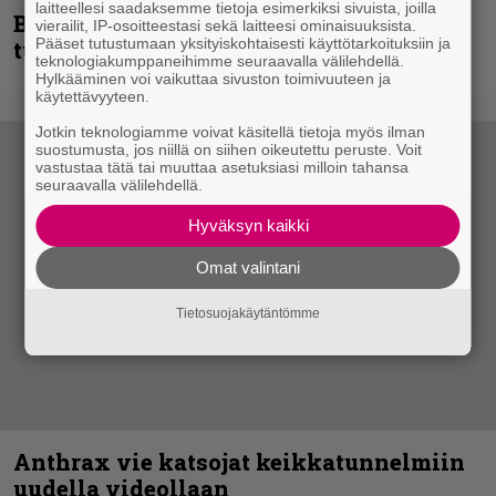
laitteellesi saadaksemme tietoja esimerkiksi sivuista, joilla
Blind Channel palaa rytinällä –
vierailit, IP-osoitteestasi sekä laitteesi ominaisuuksista.
Pääset tutustumaan yksityiskohtaisesti käyttötarkoituksiin ja
tuplasingle videoineen julki
teknologiakumppaneihimme seuraavalla välilehdellä.
Hylkääminen voi vaikuttaa sivuston toimivuuteen ja
käytettävyyteen.
Jotkin teknologiamme voivat käsitellä tietoja myös ilman
suostumusta, jos niillä on siihen oikeutettu peruste. Voit
vastustaa tätä tai muuttaa asetuksiasi milloin tahansa
seuraavalla välilehdellä.
Hyväksyn kaikki
Omat valintani
Tietosuojakäytäntömme
Anthrax vie katsojat keikkatunnelmiin
uudella videollaan