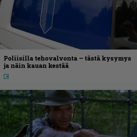
Poliisilla tehovalvonta – tästä kysymys
ja näin kauan kestää