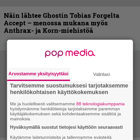
Näin lähtee Ghostin Tobias Forgelta
Accept – menossa mukana myös
Anthrax- ja Korn-miehistöä
Arvostamme yksityisyyttäsi
Valintasi
Tarvitsemme suostumuksesi tarjotaksemme
henkilökohtaisen käyttökokemuksen
Me ja huolellisesti valitsemamme
88 teknologiakumppania
hyödynnämme henkilötietoja tarjotaksemme paremman
käyttäjäkokemuksen sekä kohdentaaksemme sisältöä ja
mainoksia.
Hyväksymällä suostut tietojesi käyttöön seuraavasti
Käytämme laitetunnisteita ja tallennamme evästeitä