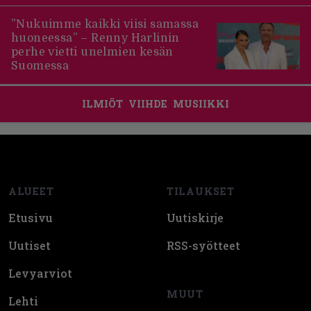
”Nukuimme kaikki viisi samassa
huoneessa” – Renny Harlinin
perhe vietti unelmien kesän
Suomessa
ILMIÖT
VIIHDE
MUSIIKKI
Footer
ALUEET
TILAUKSET
Etusivu
Uutiskirje
Uutiset
RSS-syötteet
Levyarviot
MUUT
Lehti