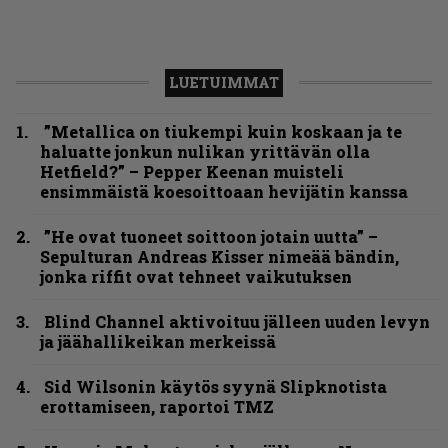
LUETUIMMAT
”Metallica on tiukempi kuin koskaan ja te
haluatte jonkun nulikan yrittävän olla
Hetfield?” – Pepper Keenan muisteli
ensimmäistä koesoittoaan hevijätin kanssa
”He ovat tuoneet soittoon jotain uutta” –
Sepulturan Andreas Kisser nimeää bändin,
jonka riffit ovat tehneet vaikutuksen
Blind Channel aktivoituu jälleen uuden levyn
ja jäähallikeikan merkeissä
Sid Wilsonin käytös syynä Slipknotista
erottamiseen, raportoi TMZ