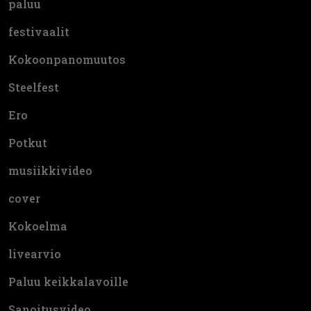
paluu
festivaalit
Kokoonpanomuutos
Steelfest
Ero
Potkut
musiikkivideo
cover
Kokoelma
livearvio
Paluu keikkalavoille
Sanoitusvideo