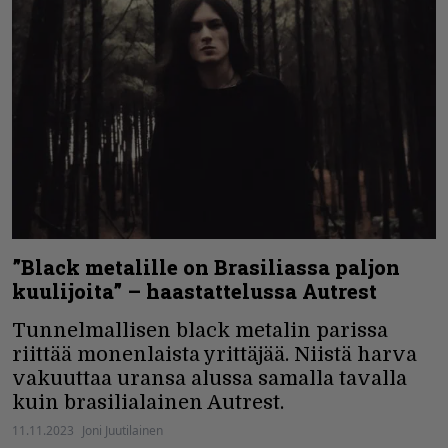
”Black metalille on Brasiliassa paljon
kuulijoita” – haastattelussa Autrest
Tunnelmallisen black metalin parissa
riittää monenlaista yrittäjää. Niistä harva
vakuuttaa uransa alussa samalla tavalla
kuin brasilialainen Autrest.
11.11.2023
Joni Juutilainen