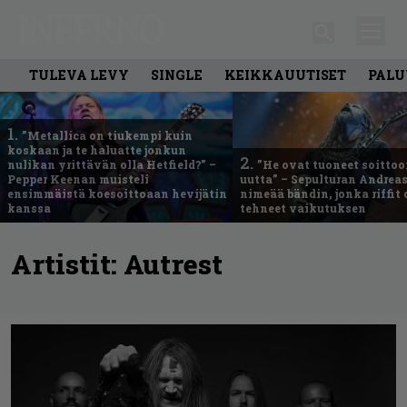
TULEVA LEVY
SINGLE
KEIKKAUUTISET
PALU
1.
”Metallica on tiukempi kuin
koskaan ja te haluatte jonkun
2.
nulikan yrittävän olla Hetfield?” –
”He ovat tuoneet soittoo
Pepper Keenan muisteli
uutta” – Sepulturan Andreas
ensimmäistä koesoittoaan hevijätin
nimeää bändin, jonka riffit
kanssa
tehneet vaikutuksen
Artistit:
Autrest