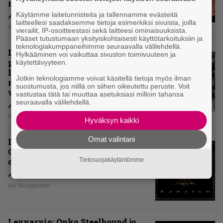
mielipiteet
Käytämme laitetunnisteita ja tallennamme evästeitä
laitteellesi saadaksemme tietoja esimerkiksi sivuista, joilla
Vesa Siltanen
vierailit, IP-osoitteestasi sekä laitteesi ominaisuuksista.
Pääset tutustumaan yksityiskohtaisesti käyttötarkoituksiin ja
teknologiakumppaneihimme seuraavalla välilehdellä.
Levyarvio: Coronerin
Hylkääminen voi vaikuttaa sivuston toimivuuteen ja
paluualbumi 32 vuotta edellisen
käytettävyyteen.
levytyksen jälkeen ei voi
Jotkin teknologiamme voivat käsitellä tietoja myös ilman
mitenkään täyttää odotuksia. Vai
suostumusta, jos niillä on siihen oikeutettu peruste. Voit
voiko?
vastustaa tätä tai muuttaa asetuksiasi milloin tahansa
seuraavalla välilehdellä.
Aki Nuopponen
Hyväksyn kaikki
Omat valintani
Levyarvio: Dirkschneider & The
Old Gang -albumista ei aina tiedä,
onko se tosissaan tehty vai ei
Tietosuojakäytäntömme
Aki Nuopponen
Levyarvio: Onko Steelbound jo