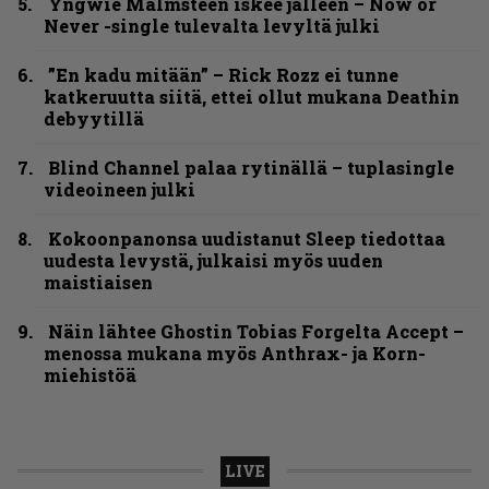
Yngwie Malmsteen iskee jälleen – Now or
Never -single tulevalta levyltä julki
”En kadu mitään” – Rick Rozz ei tunne
katkeruutta siitä, ettei ollut mukana Deathin
debyytillä
Blind Channel palaa rytinällä – tuplasingle
videoineen julki
Kokoonpanonsa uudistanut Sleep tiedottaa
uudesta levystä, julkaisi myös uuden
maistiaisen
Näin lähtee Ghostin Tobias Forgelta Accept –
menossa mukana myös Anthrax- ja Korn-
miehistöä
LIVE