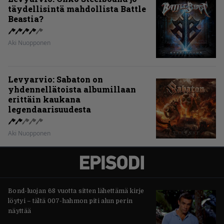
täydellisintä mahdollista Battle
Beastia?
Aki Nuopponen
Levyarvio: Sabaton on
yhdennellätoista albumillaan
erittäin kaukana
legendaarisuudesta
Aki Nuopponen
Bond-luojan 68 vuotta sitten lähettämä kirje
löytyi – tältä 007-hahmon piti alun perin
näyttää