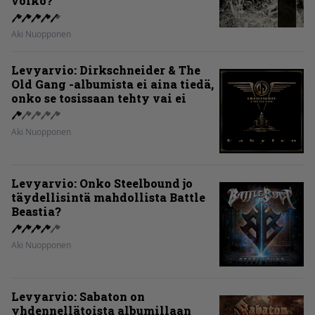
voiko?
Aki Nuopponen
Levyarvio: Dirkschneider & The
Old Gang -albumista ei aina tiedä,
onko se tosissaan tehty vai ei
Aki Nuopponen
Levyarvio: Onko Steelbound jo
täydellisintä mahdollista Battle
Beastia?
Aki Nuopponen
Levyarvio: Sabaton on
yhdennellätoista albumillaan