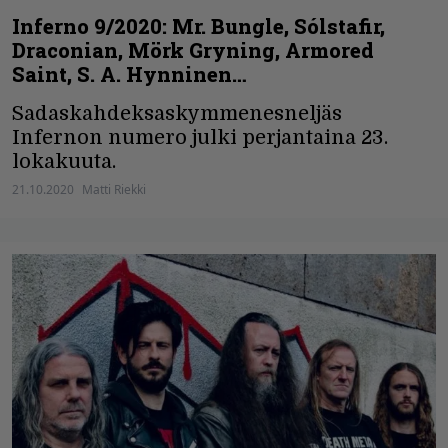
Inferno 9/2020: Mr. Bungle, Sólstafir,
Draconian, Mörk Gryning, Armored
Saint, S. A. Hynninen…
Sadaskahdeksaskymmenesneljäs
Infernon numero julki perjantaina 23.
lokakuuta.
21.10.2020
Matti Riekki