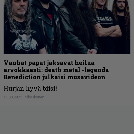
Vanhat papat jaksavat heilua
arvokkaasti: death metal -legenda
Benediction julkaisi musavideon
Hurjan hyvä biisi!
11.08.2021
Niko Ikonen