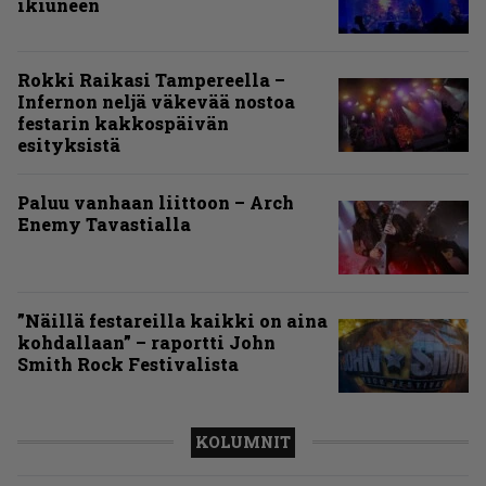
ikiuneen
Rokki Raikasi Tampereella –
Infernon neljä väkevää nostoa
festarin kakkospäivän
esityksistä
Paluu vanhaan liittoon – Arch
Enemy Tavastialla
”Näillä festareilla kaikki on aina
kohdallaan” – raportti John
Smith Rock Festivalista
KOLUMNIT