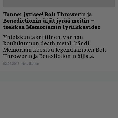
Tanner jytisee! Bolt Throwerin ja
Benedictionin äijät jyrää meitin –
tsekkaa Memoriamin lyriikkavideo
Yhteiskuntakriittinen, vanhan
koulukunnan death metal -bändi
Memoriam koostuu legendaaristen Bolt
Throwerin ja Benedictionin äijistä.
02.02.2018
Niko Ikonen