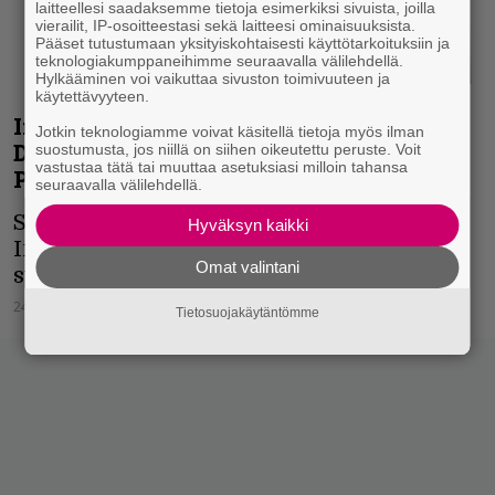
laitteellesi saadaksemme tietoja esimerkiksi sivuista, joilla
vierailit, IP-osoitteestasi sekä laitteesi ominaisuuksista.
Pääset tutustumaan yksityiskohtaisesti käyttötarkoituksiin ja
teknologiakumppaneihimme seuraavalla välilehdellä.
Hylkääminen voi vaikuttaa sivuston toimivuuteen ja
käytettävyyteen.
Inferno 8/2020: Amaranthe, Enslaved,
Jotkin teknologiamme voivat käsitellä tietoja myös ilman
Deftones, Viikate, Isengard, John
suostumusta, jos niillä on siihen oikeutettu peruste. Voit
vastustaa tätä tai muuttaa asetuksiasi milloin tahansa
Petrucci, Benediction…
seuraavalla välilehdellä.
Sadaskahdeksaskymmeneskolmas
Hyväksyn kaikki
Infernon numero julki perjantaina 25.
Omat valintani
syyskuuta.
24.09.2020
Matti Riekki
Tietosuojakäytäntömme