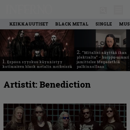
KEIKKAUUTISET
BLACK METAL
SINGLE
MUS
2.
”Mitalini näyttää ihan
plektralta” – huippu-uimari
1.
Espoon syyskuu käynnistyy
jamittelee Megadethiä
kotimaisen black metalin merkeissä
palkinnollaan
Artistit:
Benediction