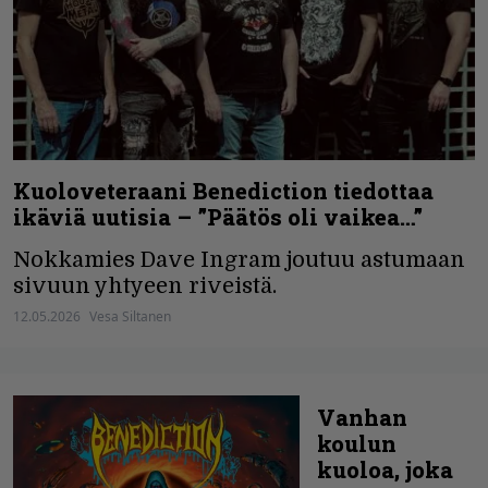
Kuoloveteraani Benediction tiedottaa
ikäviä uutisia – ”Päätös oli vaikea…”
Nokkamies Dave Ingram joutuu astumaan
sivuun yhtyeen riveistä.
12.05.2026
Vesa Siltanen
Vanhan
koulun
kuoloa, joka