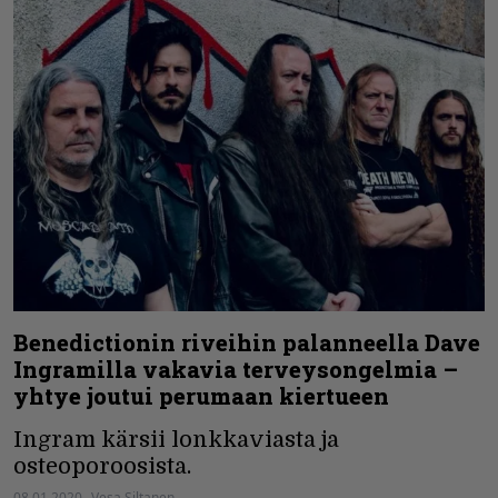
Benedictionin riveihin palanneella Dave
Ingramilla vakavia terveysongelmia –
yhtye joutui perumaan kiertueen
Ingram kärsii lonkkaviasta ja
osteoporoosista.
08.01.2020
Vesa Siltanen