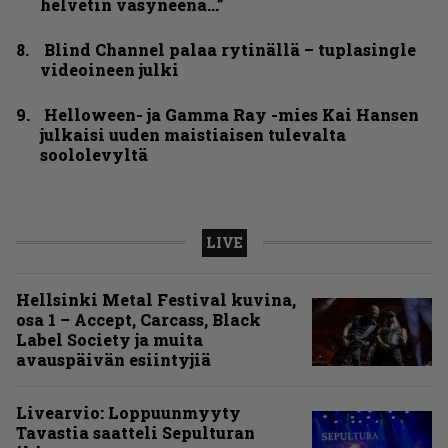
helvetin väsyneenä…”
Blind Channel palaa rytinällä – tuplasingle
videoineen julki
Helloween- ja Gamma Ray -mies Kai Hansen
julkaisi uuden maistiaisen tulevalta
soololevyltä
LIVE
Hellsinki Metal Festival kuvina,
osa 1 – Accept, Carcass, Black
Label Society ja muita
avauspäivän esiintyjiä
Livearvio: Loppuunmyyty
Tavastia saatteli Sepulturan