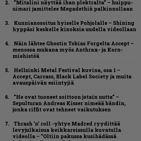
”Mitalini näyttää ihan plektralta” – huippu-
uimari jamittelee Megadethiä palkinnollaan
Kunnianosoitus hyiselle Pohjolalle – Shining
hyppäsi keskelle kinoksia uudella videollaan
Näin lähtee Ghostin Tobias Forgelta Accept –
menossa mukana myös Anthrax- ja Korn-
miehistöä
Hellsinki Metal Festival kuvina, osa 1 –
Accept, Carcass, Black Label Society ja muita
avauspäivän esiintyjiä
”He ovat tuoneet soittoon jotain uutta” –
Sepulturan Andreas Kisser nimeää bändin,
jonka riffit ovat tehneet vaikutuksen
Thrash ’n’ roll -yhtye Madred ryydittää
levyjulkaisua keikkareissulla kuvatulla
videolla – ”Oltiin pakussa kusihädässä