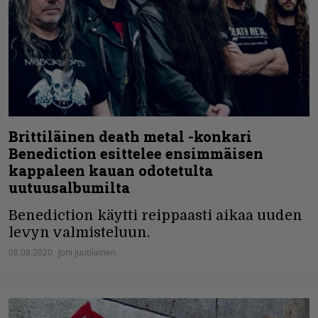
Brittiläinen death metal -konkari
Benediction esittelee ensimmäisen
kappaleen kauan odotetulta
uutuusalbumilta
Benediction käytti reippaasti aikaa uuden
levyn valmisteluun.
08.08.2020
Joni Juutilainen