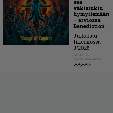
saa
väkisinkin
hymyilemään
– arviossa
Benediction
Julkaistu
Infernossa
3/2025.
04.04.2025
Teemu Vähäkangas