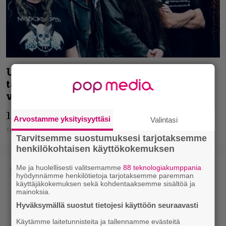
Uusi Benediction-albumi on viimein
täällä – julkaisua juhlistetaan tuoreella
videolla
12 vuoden odotus on päättynyt.
Arvostamme yksityisyyttäsi
Valintasi
16.10.2020
Vesa Siltanen
Tarvitsemme suostumuksesi tarjotaksemme
henkilökohtaisen käyttökokemuksen
Me ja huolellisesti valitsemamme
88 teknologiakumppania
hyödynnämme henkilötietoja tarjotaksemme paremman
käyttäjäkokemuksen sekä kohdentaaksemme sisältöä ja
mainoksia.
Hyväksymällä suostut tietojesi käyttöön seuraavasti
Käytämme laitetunnisteita ja tallennamme evästeitä