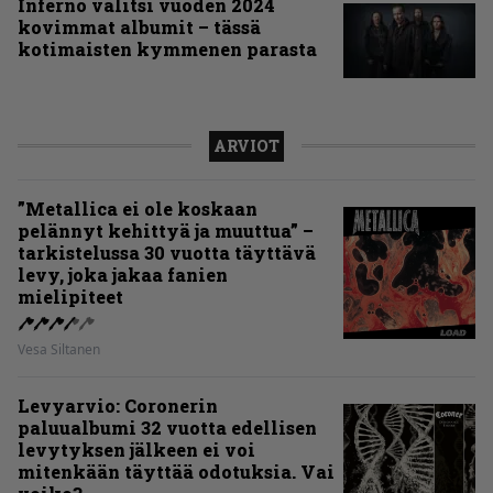
Inferno valitsi vuoden 2024
kovimmat albumit – tässä
kotimaisten kymmenen parasta
ARVIOT
”Metallica ei ole koskaan
pelännyt kehittyä ja muuttua” –
tarkistelussa 30 vuotta täyttävä
levy, joka jakaa fanien
mielipiteet
Vesa Siltanen
Levyarvio: Coronerin
paluualbumi 32 vuotta edellisen
levytyksen jälkeen ei voi
mitenkään täyttää odotuksia. Vai