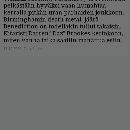
pelkästään hyväksi vaan humahtaa
kerralla pitkän uran parhaiden joukkoon.
Birminghamin death metal -jäärä
Benediction on todellakin tullut takaisin.
Kitaristi Darren ”Daz” Brookes kertokoon,
miten vanha taika saatiin manattua esiin.
13.12.2020
Tomi Pohto