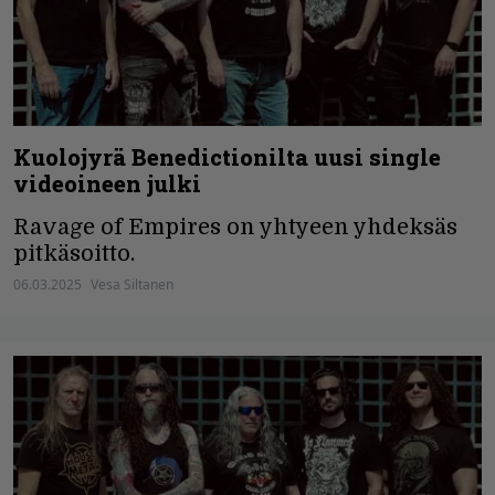
Kuolojyrä Benedictionilta uusi single
videoineen julki
Ravage of Empires on yhtyeen yhdeksäs
pitkäsoitto.
06.03.2025
Vesa Siltanen