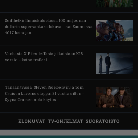
Scifihetki: Ilmaiskatselussa 100 miljoonan
dollarin supersankarielokuva – sai Suomessa
4017 katsojaa
Vanhasta X-Files-leffasta julkaistaan K18-
versio – katso traileri
Tänään tv:ssä: Steven Spielbergin ja Tom
Cruisen kaveruus loppui 21 vuotta sitten –
Syynä Cruisen nolo käytös
ELOKUVAT
TV-OHJELMAT
SUORATOISTO