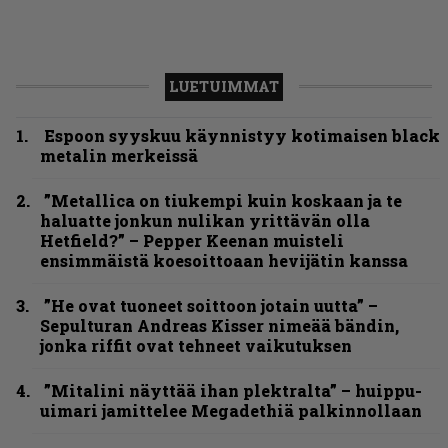
LUETUIMMAT
Espoon syyskuu käynnistyy kotimaisen black
metalin merkeissä
”Metallica on tiukempi kuin koskaan ja te
haluatte jonkun nulikan yrittävän olla
Hetfield?” – Pepper Keenan muisteli
ensimmäistä koesoittoaan hevijätin kanssa
”He ovat tuoneet soittoon jotain uutta” –
Sepulturan Andreas Kisser nimeää bändin,
jonka riffit ovat tehneet vaikutuksen
”Mitalini näyttää ihan plektralta” – huippu-
uimari jamittelee Megadethiä palkinnollaan