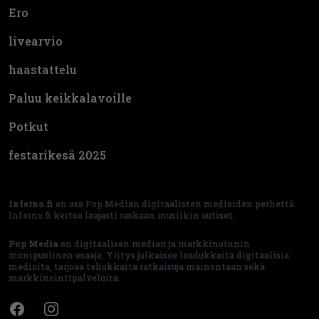
Ero
livearvio
haastattelu
Paluu keikkalavoille
Potkut
festarikesä 2025
Inferno.fi
on osa Pop Median digitaalisten medioiden perhettä.
Inferno.fi kertoo laajasti raskaan musiikin uutiset.
Pop Media
on digitaalisen median ja markkinoinnin
monipuolinen osaaja. Yritys julkaisee laadukkaita digitaalisia
medioita, tarjoaa tehokkaita ratkaisuja mainontaan sekä
markkinointipalveluita.
Facebook
Instagram