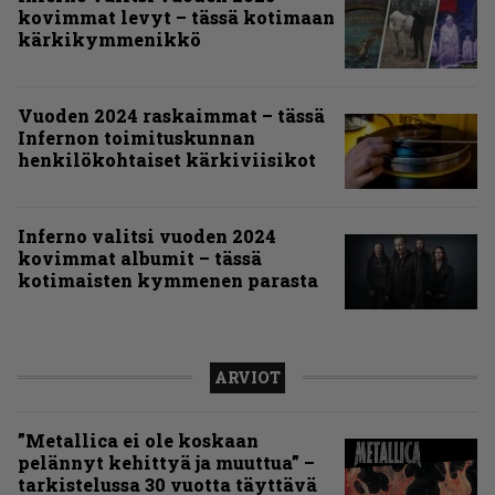
kovimmat levyt – tässä kotimaan
kärkikymmenikkö
Vuoden 2024 raskaimmat – tässä
Infernon toimituskunnan
henkilökohtaiset kärkiviisikot
Inferno valitsi vuoden 2024
kovimmat albumit – tässä
kotimaisten kymmenen parasta
ARVIOT
”Metallica ei ole koskaan
pelännyt kehittyä ja muuttua” –
tarkistelussa 30 vuotta täyttävä