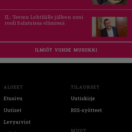
IL: Teemu Lehtilälle jälleen uusi
rooli Salatuissa elämissä
ILMIÖT
VIIHDE
MUSIIKKI
Footer
ALUEET
TILAUKSET
Etusivu
Uutiskirje
Uutiset
RSS-syötteet
Levyarviot
MUUT