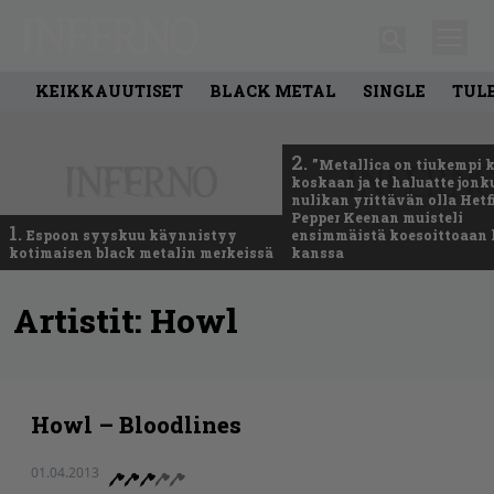
KEIKKAUUTISET
BLACK METAL
SINGLE
TUL
2.
”Metallica on tiukempi 
koskaan ja te haluatte jonk
nulikan yrittävän olla Hetfi
Pepper Keenan muisteli
1.
Espoon syyskuu käynnistyy
ensimmäistä koesoittoaan 
kotimaisen black metalin merkeissä
kanssa
Artistit:
Howl
Howl – Bloodlines
01.04.2013