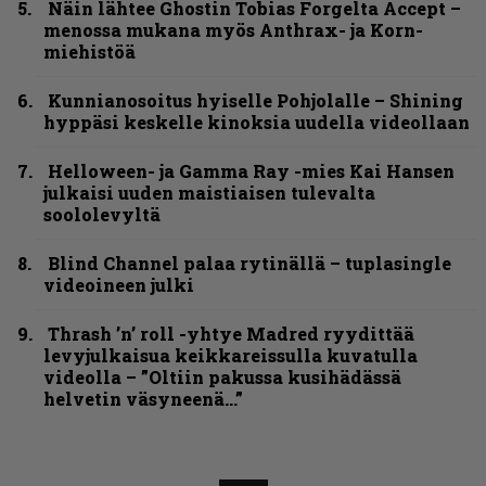
Näin lähtee Ghostin Tobias Forgelta Accept –
menossa mukana myös Anthrax- ja Korn-
miehistöä
Kunnianosoitus hyiselle Pohjolalle – Shining
hyppäsi keskelle kinoksia uudella videollaan
Helloween- ja Gamma Ray -mies Kai Hansen
julkaisi uuden maistiaisen tulevalta
soololevyltä
Blind Channel palaa rytinällä – tuplasingle
videoineen julki
Thrash ’n’ roll -yhtye Madred ryydittää
levyjulkaisua keikkareissulla kuvatulla
videolla – ”Oltiin pakussa kusihädässä
helvetin väsyneenä…”