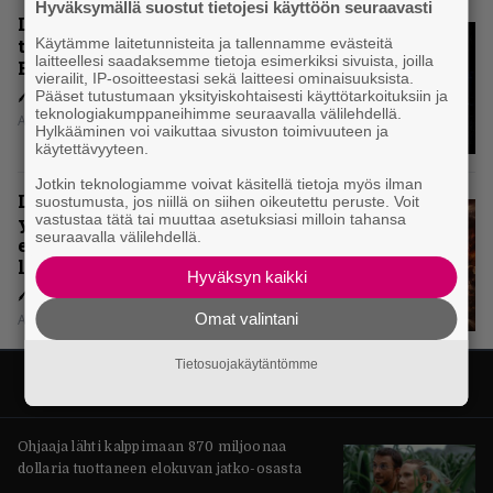
Hyväksymällä suostut tietojesi käyttöön seuraavasti
Levyarvio: Onko Steelbound jo
Käytämme laitetunnisteita ja tallennamme evästeitä
täydellisintä mahdollista Battle
laitteellesi saadaksemme tietoja esimerkiksi sivuista, joilla
Beastia?
vierailit, IP-osoitteestasi sekä laitteesi ominaisuuksista.
Pääset tutustumaan yksityiskohtaisesti käyttötarkoituksiin ja
teknologiakumppaneihimme seuraavalla välilehdellä.
Aki Nuopponen
Hylkääminen voi vaikuttaa sivuston toimivuuteen ja
käytettävyyteen.
Jotkin teknologiamme voivat käsitellä tietoja myös ilman
Levyarvio: Sabaton on
suostumusta, jos niillä on siihen oikeutettu peruste. Voit
vastustaa tätä tai muuttaa asetuksiasi milloin tahansa
yhdennellätoista albumillaan
seuraavalla välilehdellä.
erittäin kaukana
legendaarisuudesta
Hyväksyn kaikki
Omat valintani
Aki Nuopponen
Tietosuojakäytäntömme
Ohjaaja lähti kalppimaan 870 miljoonaa
dollaria tuottaneen elokuvan jatko-osasta