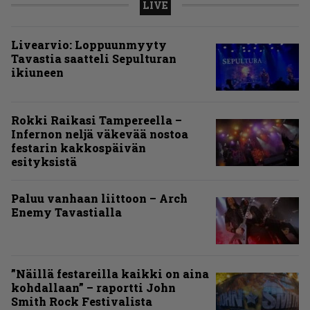
LIVE
Livearvio: Loppuunmyyty
Tavastia saatteli Sepulturan
ikiuneen
Rokki Raikasi Tampereella –
Infernon neljä väkevää nostoa
festarin kakkospäivän
esityksistä
Paluu vanhaan liittoon – Arch
Enemy Tavastialla
”Näillä festareilla kaikki on aina
kohdallaan” – raportti John
Smith Rock Festivalista