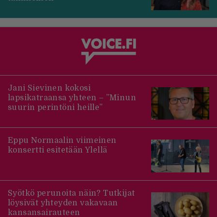
Jani Sievinen kokosi
lapsikatraansa yhteen – ”Minun
suurin perintöni heille”
Eppu Normaalin viimeinen
konsertti esitetään Ylellä
Syötkö perunoita näin? Tutkijat
löysivät yhteyden vakavaan
kansansairauteen