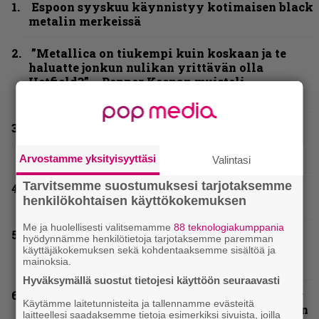
Espoon syyskuu käynnistyy kotimaisen black
metalin merkeissä
”Metallica on tiukempi kuin koskaan ja te
haluatte jonkun nulikan yrittävän olla
Hetfield?” – Pepper Keenan muisteli
ensimmäistä koesoittoaan hevijätin kanssa
”He ovat tuoneet soittoon jotain uutta” –
Sepulturan Andreas Kisser nimeää bändin,
jonka riffit ovat tehneet vaikutuksen
Arvostamme yksityisyyttäsi
Valintasi
Tarvitsemme suostumuksesi tarjotaksemme
”Mitalini näyttää ihan plektralta” – huippu-
henkilökohtaisen käyttökokemuksen
uimari jamittelee Megadethiä palkinnollaan
Me ja huolellisesti valitsemamme
88 teknologiakumppania
Näin lähtee Ghostin Tobias Forgelta Accept –
hyödynnämme henkilötietoja tarjotaksemme paremman
menossa mukana myös Anthrax- ja Korn-
käyttäjäkokemuksen sekä kohdentaaksemme sisältöä ja
mainoksia.
miehistöä
Hyväksymällä suostut tietojesi käyttöön seuraavasti
Kunnianosoitus hyiselle Pohjolalle – Shining
Käytämme laitetunnisteita ja tallennamme evästeitä
hyppäsi keskelle kinoksia uudella videollaan
laitteellesi saadaksemme tietoja esimerkiksi sivuista, joilla