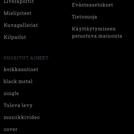
Liveraportit
Evästeasetukset
Mielipiteet
Tietosuoja
Kuvagalleriat
Käyttäytymiseen
perustuva mainonta
Kilpailut
SUOSITUT AIHEET
keikkauutiset
black metal
single
Tuleva levy
musiikkivideo
cover