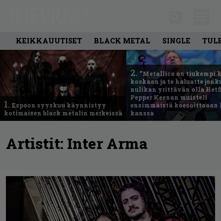
KEIKKAUUTISET
BLACK METAL
SINGLE
TUL
2.
”Metallica on tiukempi 
koskaan ja te haluatte jonk
nulikan yrittävän olla Hetfi
Pepper Keenan muisteli
1.
Espoon syyskuu käynnistyy
ensimmäistä koesoittoaan 
kotimaisen black metalin merkeissä
kanssa
Artistit:
Inter Arma