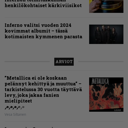
henkilökohtaiset kärkiviisikot
Inferno valitsi vuoden 2024
kovimmat albumit – tässä
kotimaisten kymmenen parasta
ARVIOT
”Metallica ei ole koskaan
pelännyt kehittyä ja muuttua” –
tarkistelussa 30 vuotta täyttävä
levy, joka jakaa fanien
mielipiteet
Vesa Siltanen