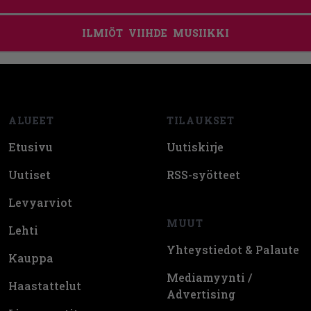
ILMIÖT
VIIHDE
MUSIIKKI
Footer
ALUEET
TILAUKSET
Etusivu
Uutiskirje
Uutiset
RSS-syötteet
Levyarviot
MUUT
Lehti
Yhteystiedot & Palaute
Kauppa
Mediamyynti /
Haastattelut
Advertising