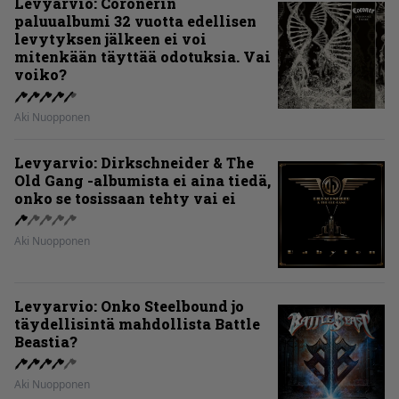
Levyarvio: Coronerin
paluualbumi 32 vuotta edellisen
levytyksen jälkeen ei voi
mitenkään täyttää odotuksia. Vai
voiko?
Aki Nuopponen
Levyarvio: Dirkschneider & The
Old Gang -albumista ei aina tiedä,
onko se tosissaan tehty vai ei
Aki Nuopponen
Levyarvio: Onko Steelbound jo
täydellisintä mahdollista Battle
Beastia?
Aki Nuopponen