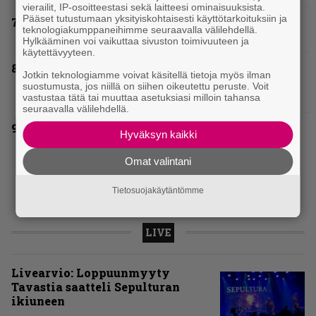
vierailit, IP-osoitteestasi sekä laitteesi ominaisuuksista.
Pääset tutustumaan yksityiskohtaisesti käyttötarkoituksiin ja
Blind Channel palaa rytinällä – tuplasingle
teknologiakumppaneihimme seuraavalla välilehdellä.
videoineen julki
Hylkääminen voi vaikuttaa sivuston toimivuuteen ja
käytettävyyteen.
Helloween- ja Gamma Ray -mies Kai Hansen
Jotkin teknologiamme voivat käsitellä tietoja myös ilman
julkaisi uuden maistiaisen tulevalta
suostumusta, jos niillä on siihen oikeutettu peruste. Voit
soololevyltä
vastustaa tätä tai muuttaa asetuksiasi milloin tahansa
seuraavalla välilehdellä.
Thrash ’n’ roll -yhtye Madred ryydittää
Hyväksyn kaikki
levyjulkaisua keikkareissulla kuvatulla
videolla – ”Oltiin pakussa kusihädässä
Omat valintani
helvetin väsyneenä…”
Tietosuojakäytäntömme
LIVE
Livearvio: Loppuunmyyty
Tavastia saatteli Sepulturan
ikiuneen