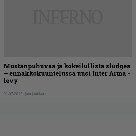
Mustanpuhuvaa ja kokeilullista sludgea
– ennakkokuuntelussa uusi Inter Arma -
levy
01.07.2016
Joni Juutilainen