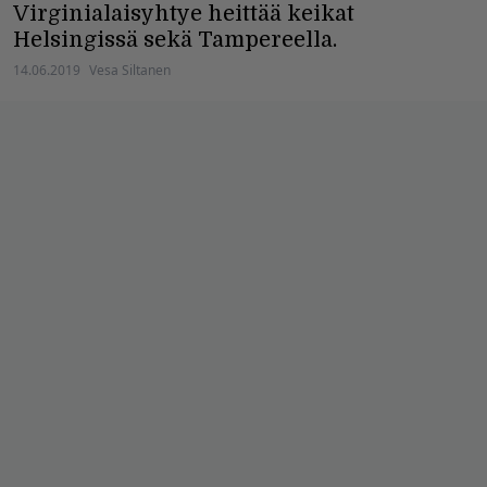
Virginialaisyhtye heittää keikat
Helsingissä sekä Tampereella.
14.06.2019
Vesa Siltanen