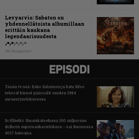
Levyarvio: Sabaton on
yhdennellätoista albumillaan
erittäin kaukana
legendaarisuudesta
Aki Nuopponen
Tänän tv:ssä: Esko Salminen ja Satu Silvo
tekevät hienot pääroolit vuoden 1984
menestyselokuvassa
Scifihetki: Ilmaiskatselussa 100 miljoonan
dollarin supersankarielokuva – sai Suomessa
4017 katsojaa