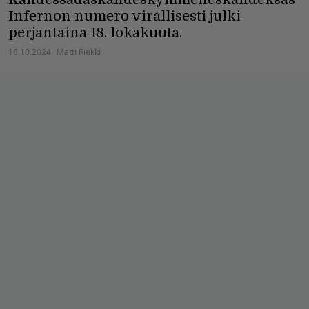
Infernon numero virallisesti julki
perjantaina 18. lokakuuta.
16.10.2024
Matti Riekki