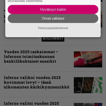
seuraavalla välilehdellä.
Hyväksyn kaikki
”Näillä festareilla kaikki on aina
kohdallaan” – raportti John
Omat valintani
Smith Rock Festivalista
Tietosuojakäytäntömme
KOLUMNIT
Vuoden 2025 raskaimmat –
Infernon toimituskunnan
henkilökohtaiset suosikit
Inferno valikoi vuoden 2025
kovimmat levyt – tässä
ulkomaisten kärkikymmenikkö
Inferno valitsi vuoden 2025