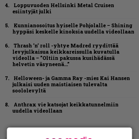
Loppuvuoden Hellsinki Metal Cruisen
esiintyjät julki
Kunnianosoitus hyiselle Pohjolalle – Shining
hyppäsi keskelle kinoksia uudella videollaan
Thrash ’n’ roll -yhtye Madred ryydittää
levyjulkaisua keikkareissulla kuvatulla
videolla – ”Oltiin pakussa kusihädässä
helvetin väsyneenä…”
Helloween- ja Gamma Ray -mies Kai Hansen
julkaisi uuden maistiaisen tulevalta
soololevyltä
Anthrax vie katsojat keikkatunnelmiin
uudella videollaan
LIVE