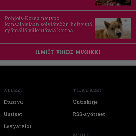
Pohjois-Korea neuvoo
kansalaisiaan selviämään helteistä
syömällä viilentävää koiraa
ILMIÖT
VIIHDE
MUSIIKKI
Footer
ALUEET
TILAUKSET
Etusivu
Uutiskirje
Uutiset
RSS-syötteet
Levyarviot
MUUT