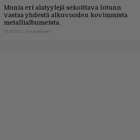
Monia eri alatyylejä sekoittava Iotunn
vastaa yhdestä alkuvuoden kovimmista
metallialbumeista.
14.05.2021
Joni Juutilainen