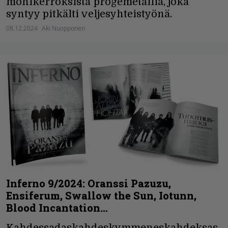
monikerroksista progemetallia, joka
syntyy pitkälti veljesyhteistyönä.
08.12.2024
Aki Nuopponen
Inferno 9/2024: Oranssi Pazuzu,
Ensiferum, Swallow the Sun, Iotunn,
Blood Incantation…
Kahdessadaskahdeskymmeneskahdeksas