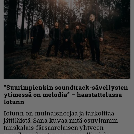
”Suurimpienkin soundtrack-sävellysten
ytimessä on melodia” – haastattelussa
Iotunn
Iotunn on muinaisnorjaa ja tarkoittaa
jättiläistä. Sana kuvaa mitä osuvimmin
tanskalais-färsaarelaisen yhtyeen