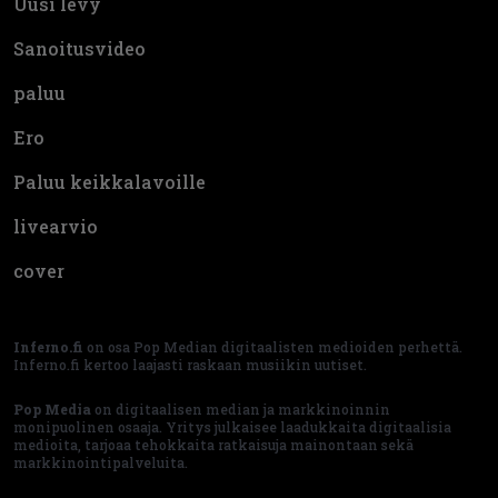
Uusi levy
Sanoitusvideo
paluu
Ero
Paluu keikkalavoille
livearvio
cover
Inferno.fi
on osa Pop Median digitaalisten medioiden perhettä.
Inferno.fi kertoo laajasti raskaan musiikin uutiset.
Pop Media
on digitaalisen median ja markkinoinnin
monipuolinen osaaja. Yritys julkaisee laadukkaita digitaalisia
medioita, tarjoaa tehokkaita ratkaisuja mainontaan sekä
markkinointipalveluita.