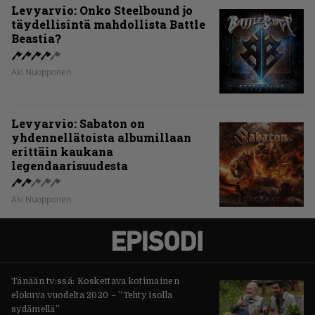
Levyarvio: Onko Steelbound jo
täydellisintä mahdollista Battle
Beastia?
Aki Nuopponen
Levyarvio: Sabaton on
yhdennellätoista albumillaan
erittäin kaukana
legendaarisuudesta
Aki Nuopponen
Tänään tv:ssä: Koskettava kotimainen
elokuva vuodelta 2020 – ”Tehty isolla
sydämellä”