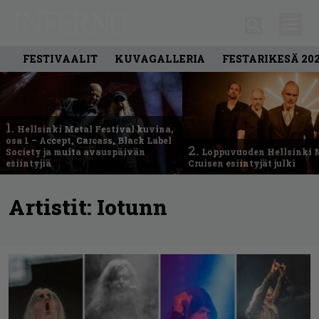
FESTIVAALIT
KUVAGALLERIA
FESTARIKESÄ 20
1.
Hellsinki Metal Festival kuvina,
osa 1 – Accept, Carcass, Black Label
2.
Society ja muita avauspäivän
Loppuvuoden Hellsinki 
esiintyjiä
Cruisen esiintyjät julki
Artistit:
Iotunn