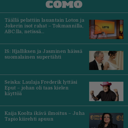
Täällä pelattiin lauantain Loton ja
Jokerin isot rahat – Tokmannilla,
ABC:lla, netissä…
IS: Hjalliksen ja Jasminen häissä
suomalainen supertähti
Seiska: Laulaja Frederik lyttäsi
Eput – johan oli taas kielen
käyttöä
Kaija Koolta ikävä ilmoitus – Juha
Tapio kiirehti apuun