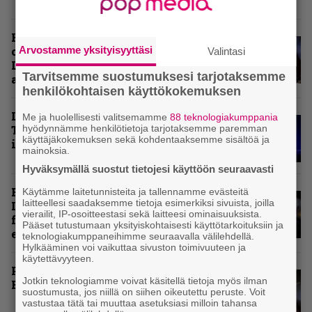
Hellsinki Metal Festival kuvina,
Arvostamme yksityisyyttäsi
osa 1 – Accept, Carcass, Black
Valintasi
Label Society ja muita
Tarvitsemme suostumuksesi tarjotaksemme
avauspäivän esiintyjiä
henkilökohtaisen käyttökokemuksen
Livearvio: Loppuunmyyty
Me ja huolellisesti valitsemamme
88 teknologiakumppania
hyödynnämme henkilötietoja tarjotaksemme paremman
Tavastia saatteli Sepulturan
käyttäjäkokemuksen sekä kohdentaaksemme sisältöä ja
ikiuneen
mainoksia.
Hyväksymällä suostut tietojesi käyttöön seuraavasti
Rokki Raikasi Tampereella –
Käytämme laitetunnisteita ja tallennamme evästeitä
laitteellesi saadaksemme tietoja esimerkiksi sivuista, joilla
Infernon neljä väkevää nostoa
vierailit, IP-osoitteestasi sekä laitteesi ominaisuuksista.
festarin kakkospäivän
Pääset tutustumaan yksityiskohtaisesti käyttötarkoituksiin ja
esityksistä
teknologiakumppaneihimme seuraavalla välilehdellä.
Hylkääminen voi vaikuttaa sivuston toimivuuteen ja
käytettävyyteen.
Paluu vanhaan liittoon – Arch
Jotkin teknologiamme voivat käsitellä tietoja myös ilman
Enemy Tavastialla
suostumusta, jos niillä on siihen oikeutettu peruste. Voit
vastustaa tätä tai muuttaa asetuksiasi milloin tahansa