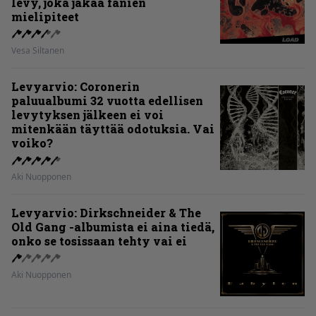
levy, joka jakaa fanien
mielipiteet
Vesa Siltanen
Levyarvio: Coronerin
paluualbumi 32 vuotta edellisen
levytyksen jälkeen ei voi
mitenkään täyttää odotuksia. Vai
voiko?
Aki Nuopponen
Levyarvio: Dirkschneider & The
Old Gang -albumista ei aina tiedä,
onko se tosissaan tehty vai ei
Aki Nuopponen