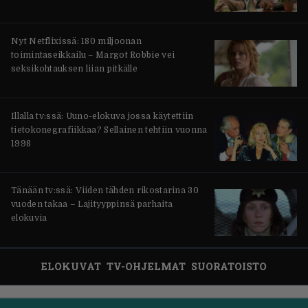
Nyt Netflixissä: 180 miljoonan
toimintaseikkailu – Margot Robbie vei
seksikohtauksen liian pitkälle
Illalla tv:ssä: Uuno-elokuva jossa käytettiin
tietokonegrafiikkaa? Sellainen tehtiin vuonna
1998
Tänään tv:ssä: Viiden tähden rikostarina 30
vuoden takaa – Lajityyppinsä parhaita
elokuvia
ELOKUVAT
TV-OHJELMAT
SUORATOISTO