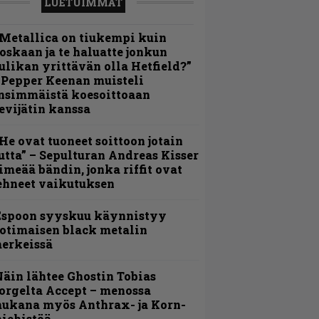
LUETUIMMAT
Metallica on tiukempi kuin
oskaan ja te haluatte jonkun
ulikan yrittävän olla Hetfield?”
 Pepper Keenan muisteli
nsimmäistä koesoittoaan
evijätin kanssa
He ovat tuoneet soittoon jotain
utta” – Sepulturan Andreas Kisser
imeää bändin, jonka riffit ovat
ehneet vaikutuksen
Espoon syyskuu käynnistyy
otimaisen black metalin
erkeissä
äin lähtee Ghostin Tobias
orgelta Accept – menossa
ukana myös Anthrax- ja Korn-
iehistöä