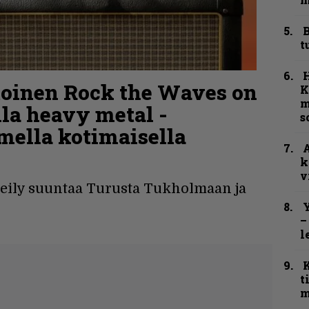
B
t
toinen Rock the Waves on
K
m
lla heavy metal -
s
lmella kotimaisella
A
k
v
teily suuntaa Turusta Tukholmaan ja
Y
–
l
t
m