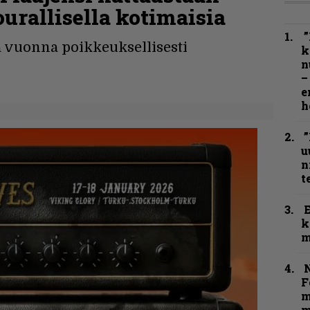
ourallisella kotimaisia
”
ä vuonna poikkeuksellisesti
k
n
–
e
h
”
u
n
t
k
m
N
F
m
m