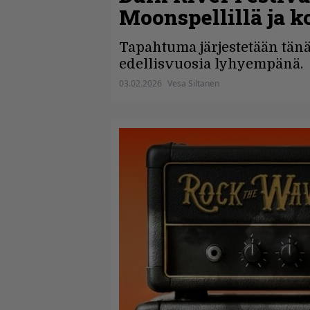
Moonspellillä ja k
Tapahtuma järjestetään tän
edellisvuosia lyhyempänä.
03.02.2026
Vesa Siltanen