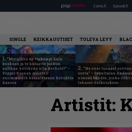
Como.fi
Episodi.fi
ETUSIVU
UUTISET
LEVY
SINGLE
KEIKKAUUTISET
TULEVA LEVY
BLAC
1.
”Metallica on tiukempi kuin
koskaan ja te haluatte jonkun
2.
nulikan yrittävän olla Hetfield?” –
”He ovat tuoneet soittoo
Pepper Keenan muisteli
uutta” – Sepulturan Andreas
ensimmäistä koesoittoaan hevijätin
nimeää bändin, jonka riffit
kanssa
tehneet vaikutuksen
Artistit:
K