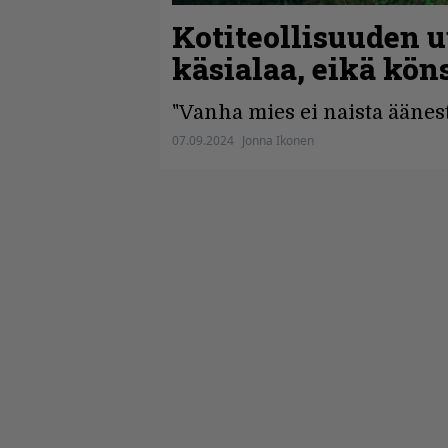
Kotiteollisuuden 
käsialaa, eikä kön
"Vanha mies ei naista äänest
07.09.2024
Jonna Ikonen