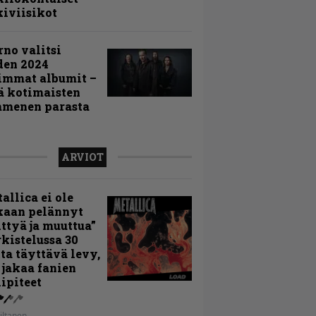
iviisikot
rno valitsi
den 2024
immat albumit –
ä kotimaisten
menen parasta
ARVIOT
allica ei ole
kaan pelännyt
ttyä ja muuttua”
rkistelussa 30
ta täyttävä levy,
 jakaa fanien
ipiteet
iltanen