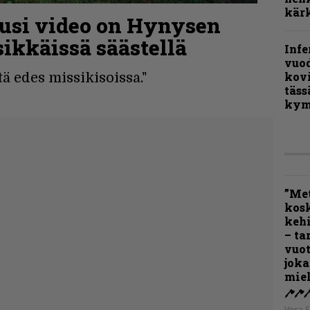
kärk
uusi video on Hynysen
sikkäissä säästellä
Infe
vuo
kov
ä edes missikisoissa."
täss
kym
”Met
kos
kehi
– ta
vuot
joka
miel
Vesa S