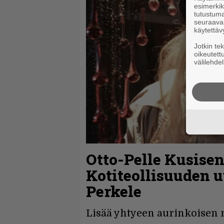
esimerkiks
tutustuma
seuraaval
käytettäv
Jotkin te
oikeutett
välilehdel
Otto-Pelle Kusisen
Kotiteollisuuden 
Perkele
Lisää yhtyeen aurinkoisen