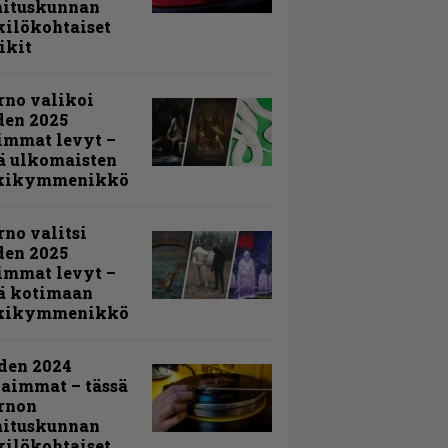
mituskunnan
ilökohtaiset
ikit
rno valikoi
den 2025
immat levyt –
ä ulkomaisten
kikymmenikkö
rno valitsi
den 2025
immat levyt –
ä kotimaan
kikymmenikkö
den 2024
aimmat – tässä
rnon
mituskunnan
ilökohtaiset