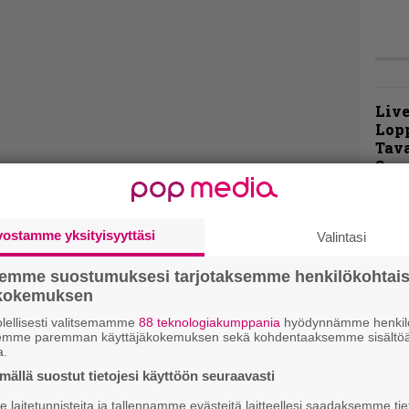
Live
Lop
Tava
Sepu
Rok
Tamp
vostamme yksityisyyttäsi
Valintasi
Infe
väk
semme suostumuksesi tarjotaksemme henkilökohtai
fest
ökokemuksen
kak
esit
lellisesti valitsemamme
88 teknologiakumppania
hyödynnämme henkilö
semme paremman käyttäjäkokemuksen sekä kohdentaaksemme sisältöä
a.
Pal
ällä suostut tietojesi käyttöön seuraavasti
liit
laitetunnisteita ja tallennamme evästeitä laitteellesi saadaksemme tie
Ene