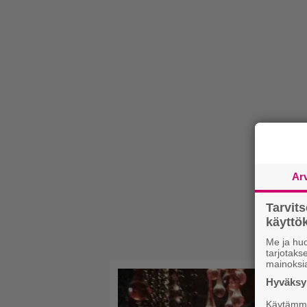
Ar
Tarvit
käytt
Me ja huo
tarjotak
mainoksi
Hyväksym
Käytämme 