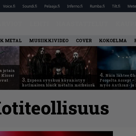
Voice.fi
Soundi.fi
Pelaaja.fi
Inferno.fi
Rumba.fi
Tilt.fi
Metel
ARVIOT
LEHTI
HAASTATTELUT
KAUP
K METAL
MUSIIKKIVIDEO
COVER
KOKOELMA
n jotain
4.
 Kisser
Näin lähtee Gh
3.
 ovat
Espoon syyskuu käynnistyy
Forgelta Accept 
kotimaisen black metalin merkeissä
myös Anthrax- ja
otiteollisuus