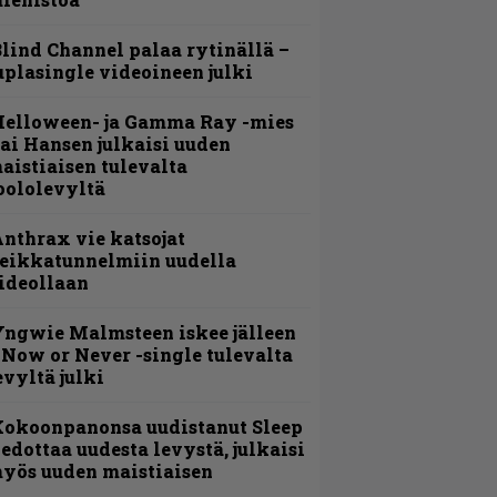
lind Channel palaa rytinällä –
uplasingle videoineen julki
Helloween- ja Gamma Ray -mies
ai Hansen julkaisi uuden
aistiaisen tulevalta
oololevyltä
nthrax vie katsojat
eikkatunnelmiin uudella
ideollaan
ngwie Malmsteen iskee jälleen
 Now or Never -single tulevalta
evyltä julki
Kokoonpanonsa uudistanut Sleep
iedottaa uudesta levystä, julkaisi
yös uuden maistiaisen