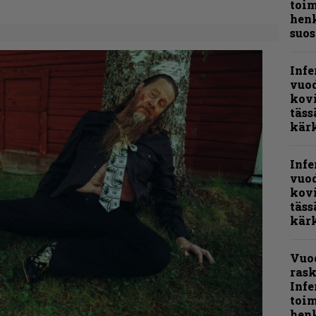
toi
henk
suos
Infe
vuo
kov
täss
kär
Infe
vuo
kov
täss
kär
Vuo
rask
Infe
toi
henk