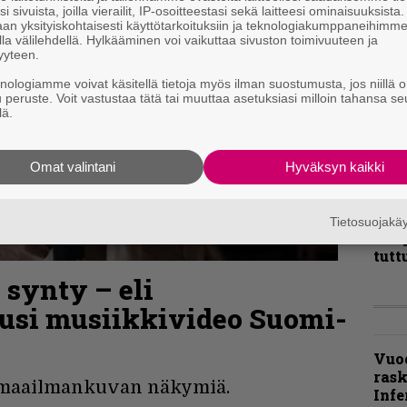
i sivuista, joilla vierailit, IP-osoitteestasi sekä laitteesi ominaisuuksista
an yksityiskohtaisesti käyttötarkoituksiin ja teknologiakumppaneihimm
la välilehdellä. Hylkääminen voi vaikuttaa sivuston toimivuuteen ja
yyteen.
”Näi
kaik
knologiamme voivat käsitellä tietoja myös ilman suostumusta, jos niillä o
kohd
u peruste. Voit vastustaa tätä tai muuttaa asetuksiasi milloin tahansa se
lä.
rapo
Rock
Omat valintani
Hyväksyn kaikki
Joh
Fest
ylei
Tietosuojak
bong
tutt
 synty – eli
uusi musiikkivideo Suomi-
Vuo
ras
 maailmankuvan näkymiä.
Infe