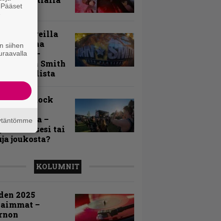
. Pääset
e
llä festareilla
ki on aina
n siihen
allaan” –
uraavalla
rtti John Smith
 Festivalista
n Smith Rock
ivalin
sögalleria –
äytäntömme
aatko itsesi tai
uja joukosta?
KOLUMNIT
den 2025
kaimmat –
rnon