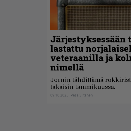
Järjestyksessään 
lastattu norjalaise
veteraanilla ja ko
nimellä
Jornin tähdittämä rokkiris
takaisin tammikuussa.
09.10.2025
Vesa Siltanen