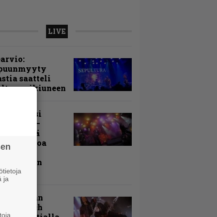
LIVE
arvio:
puunmyyty
stia saatteli
lturan ikiuneen
ki Raikasi
ereella –
rnon neljä
evää nostoa
sen
arin
kospäivän
yksistä
tietoja
 ja
uu vanhaan
toon – Arch
toja
my Tavastialla