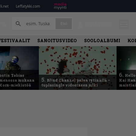
i.net
Leffatykki.com
PA
Etsi
KIRJAUDU
FESTIVAALIT
SANOITUSVIDEO
SOOLOALBUMI
KO
6.
ostin Tobias
Hello
5.
– menossa mukana
Blind Channel palaa rytinällä –
Kai Hans
 Korn-miehistöä
tuplasingle videoineen julki
maistiai