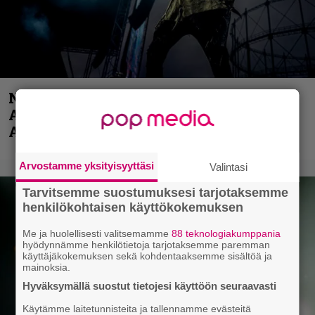
Näin lähtee Ghostin Tobias Forgelta
Accept – menossa mukana myös
Anthrax- ja Korn-miehistöä
Arvostamme yksityisyyttäsi
Valintasi
Tarvitsemme suostumuksesi tarjotaksemme
henkilökohtaisen käyttökokemuksen
Me ja huolellisesti valitsemamme
88 teknologiakumppania
hyödynnämme henkilötietoja tarjotaksemme paremman
käyttäjäkokemuksen sekä kohdentaaksemme sisältöä ja
mainoksia.
Hyväksymällä suostut tietojesi käyttöön seuraavasti
Käytämme laitetunnisteita ja tallennamme evästeitä