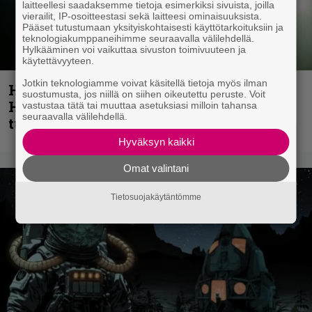
laitteellesi saadaksemme tietoja esimerkiksi sivuista, joilla
vierailit, IP-osoitteestasi sekä laitteesi ominaisuuksista.
Pääset tutustumaan yksityiskohtaisesti käyttötarkoituksiin ja
teknologiakumppaneihimme seuraavalla välilehdellä.
Hylkääminen voi vaikuttaa sivuston toimivuuteen ja
käytettävyyteen.
Jotkin teknologiamme voivat käsitellä tietoja myös ilman
Helloween- ja Gamma Ray -mies Kai
suostumusta, jos niillä on siihen oikeutettu peruste. Voit
Hansen julkaisi uuden maistiaisen
vastustaa tätä tai muuttaa asetuksiasi milloin tahansa
seuraavalla välilehdellä.
tulevalta soololevyltä
Hyväksyn kaikki
Omat valintani
Tietosuojakäytäntömme