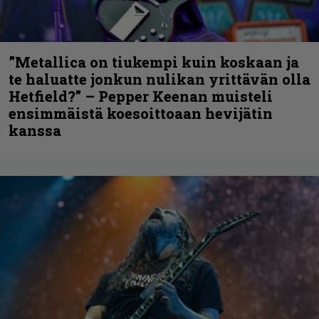
”Metallica on tiukempi kuin koskaan ja
te haluatte jonkun nulikan yrittävän olla
Hetfield?” – Pepper Keenan muisteli
ensimmäistä koesoittoaan hevijätin
kanssa