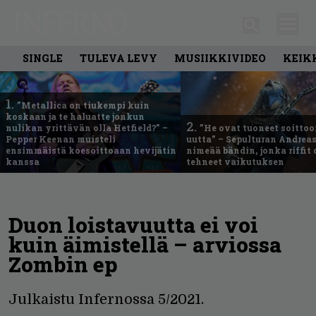
SINGLE
TULEVA LEVY
MUSIIKKIVIDEO
KEIK
1.
”Metallica on tiukempi kuin
koskaan ja te haluatte jonkun
2.
nulikan yrittävän olla Hetfield?” –
”He ovat tuoneet soittoo
Pepper Keenan muisteli
uutta” – Sepulturan Andreas
ensimmäistä koesoittoaan hevijätin
nimeää bändin, jonka riffit
kanssa
tehneet vaikutuksen
Duon loistavuutta ei voi
kuin äimistellä – arviossa
Zombin ep
Julkaistu Infernossa 5/2021.