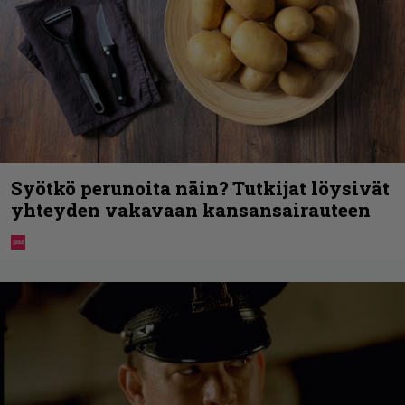
Syötkö perunoita näin? Tutkijat löysivät
yhteyden vakavaan kansansairauteen