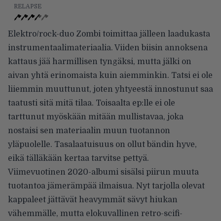
RELAPSE
Elektro/rock-duo Zombi toimittaa jälleen laadukasta
instrumentaalimateriaalia. Viiden biisin annoksena
kattaus jää harmillisen tyngäksi, mutta jälki on
aivan yhtä erinomaista kuin aiemminkin. Tatsi ei ole
liiemmin muuttunut, joten yhtyeestä innostunut saa
taatusti sitä mitä tilaa. Toisaalta ep:lle ei ole
tarttunut myöskään mitään mullistavaa, joka
nostaisi sen materiaalin muun tuotannon
yläpuolelle. Tasalaatuisuus on ollut bändin hyve,
eikä tälläkään kertaa tarvitse pettyä.
Viimevuotinen 2020-albumi sisälsi piirun muuta
tuotantoa jämerämpää ilmaisua. Nyt tarjolla olevat
kappaleet jättävät heavymmät sävyt hiukan
vähemmälle, mutta elokuvallinen retro-scifi-