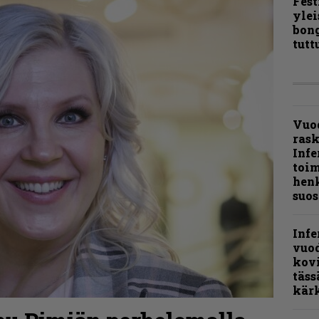
Fest
ylei
bong
tutt
Vuo
ras
Infe
toi
henk
suos
Infe
vuo
kov
täss
kär