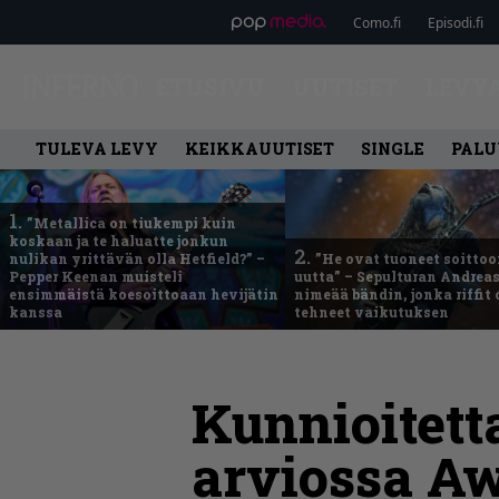
Como.fi
Episodi.fi
ETUSIVU
UUTISET
LEVY
TULEVA LEVY
KEIKKAUUTISET
SINGLE
PALU
1.
”Metallica on tiukempi kuin
koskaan ja te haluatte jonkun
2.
nulikan yrittävän olla Hetfield?” –
”He ovat tuoneet soittoo
Pepper Keenan muisteli
uutta” – Sepulturan Andreas
ensimmäistä koesoittoaan hevijätin
nimeää bändin, jonka riffit
kanssa
tehneet vaikutuksen
Kunnioitett
arviossa A