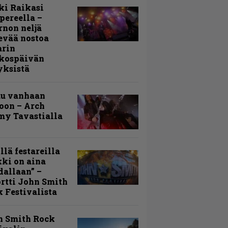
ki Raikasi
ereella –
rnon neljä
evää nostoa
arin
kospäivän
yksistä
uu vanhaan
toon – Arch
my Tavastialla
llä festareilla
ki on aina
allaan” –
rtti John Smith
 Festivalista
n Smith Rock