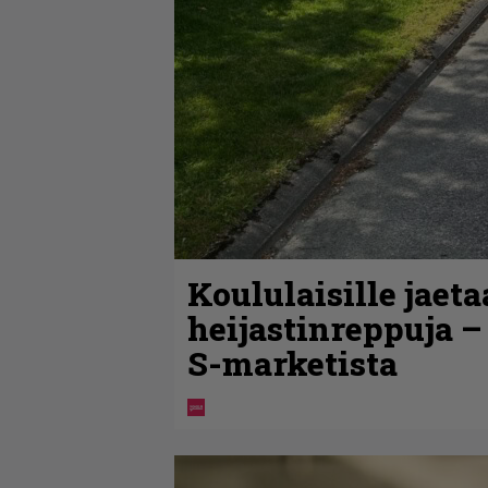
Koululaisille jaet
heijastinreppuja –
S-marketista