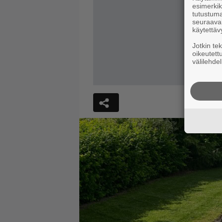
esimerkiks
tutustuma
seuraaval
käytettäv
Jotkin te
oikeutett
välilehdel