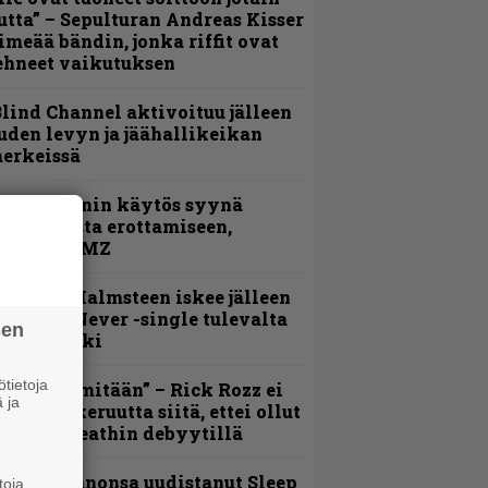
utta” – Sepulturan Andreas Kisser
imeää bändin, jonka riffit ovat
ehneet vaikutuksen
lind Channel aktivoituu jälleen
uden levyn ja jäähallikeikan
erkeissä
id Wilsonin käytös syynä
lipknotista erottamiseen,
aportoi TMZ
ngwie Malmsteen iskee jälleen
 Now or Never -single tulevalta
sen
evyltä julki
tietoja
En kadu mitään” – Rick Rozz ei
 ja
unne katkeruutta siitä, ettei ollut
ukana Deathin debyytillä
Kokoonpanonsa uudistanut Sleep
toja