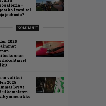
ivalin
sögalleria –
aatko itsesi tai
uja joukosta?
KOLUMNIT
den 2025
kaimmat –
rnon
mituskunnan
ilökohtaiset
ikit
rno valikoi
den 2025
immat levyt –
ä ulkomaisten
kikymmenikkö