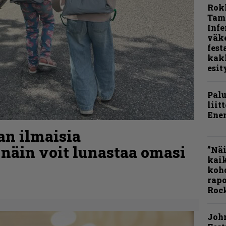
Rok
Tamp
Infe
väk
fest
kak
esit
Pal
liit
Ene
aan ilmaisia
 näin voit lunastaa omasi
”Näi
kaik
kohd
rapo
Rock
Joh