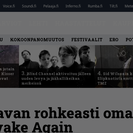
Voice.fi
Soundi.fi
Pelaaja.fi
Inferno.fi
Rumba.fi
Tilt.fi
Metel
ARVIOT
LEHTI
HAASTATTELUT
KAUP
U
KOKOONPANOMUUTOS
FESTIVAALIT
ERO
PO
n jotain
3.
4.
 Kisser
Blind Channel aktivoituu jälleen
Sid Wilsonin 
 ovat
uuden levyn ja jäähallikeikan
Slipknotista erot
merkeissä
TMZ
avan rohkeasti oma
wake Again