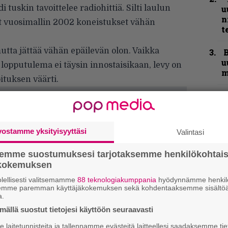
 tuskin tavoittelee radiohittiä. Silti laulun
u
n
t vuosimallin 2002 koneistukset vähän
t
tta jättää vähän epäilevän olon. Vaikka
B
u
opputulema ei täysin innostaisikaan, levy on
m
tuksen väärti.
S
S
r
vostamme yksityisyyttäsi
Valintasi
Y
–
semme suostumuksesi tarjotaksemme henkilökohtai
l
ökokemuksen
lellisesti valitsemamme
88 teknologiakumppania
hyödynnämme henkilö
”
semme paremman käyttäjäkokemuksen sekä kohdentaaksemme sisältöä
t
a.
m
ällä suostut tietojesi käyttöön seuraavasti
laitetunnisteita ja tallennamme evästeitä laitteellesi saadaksemme tie