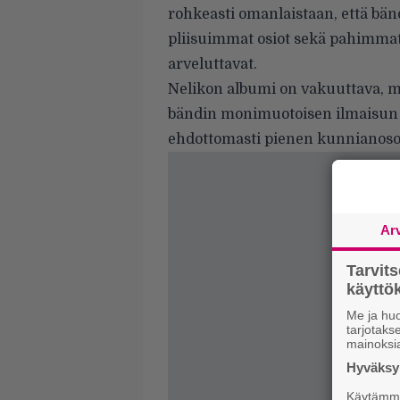
rohkeasti omanlaistaan, että bändi
pliisuimmat osiot sekä pahimma
arveluttavat.
Nelikon albumi on vakuuttava, mu
bändin monimuotoisen ilmaisun l
ehdottomasti pienen kunnianosoi
Ar
Tarvit
käytt
Me ja huo
tarjotak
mainoksi
Hyväksym
Käytämme 