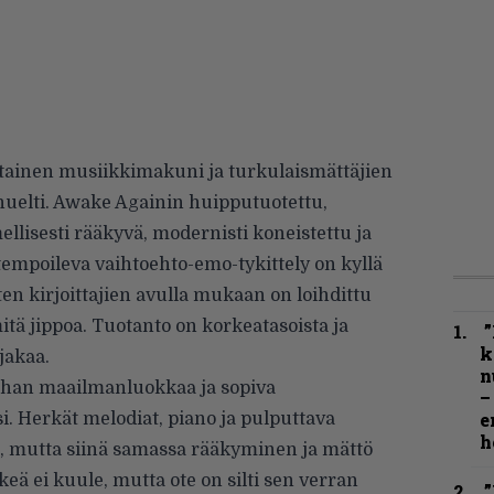
tainen musiikkimakuni ja turkulaismättäjien
huelti. Awake Againin huipputuotettu,
llisesti rääkyvä, modernisti koneistettu ja
tempoileva vaihtoehto-emo-tykittely on kyllä
sten kirjoittajien avulla mukaan on loihdittu
itä jippoa. Tuotanto on korkeatasoista ja
”
k
jakaa.
n
 ihan maailmanluokkaa ja sopiva
–
e
i. Herkät melodiat, piano ja pulputtava
h
a, mutta siinä samassa rääkyminen ja mättö
keä ei kuule, mutta ote on silti sen verran
”