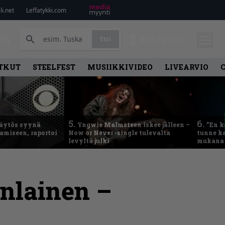
i.net
Leffatykki.com
PA
Etsi
KIRJAUDU
TKUT
STEELFEST
MUSIIKKIVIDEO
LIVEARVIO
5.
6.
käytös syynä
Yngwie Malmsteen iskee jälleen –
”En k
tamiseen, raportoi
Now or Never -single tulevalta
tunne ka
levyltä julki
mukana 
nlainen –