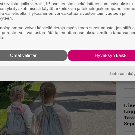
i sivuista, joilla vierailit, IP-osoitteestasi sekä laitteesi ominaisuuksista
t
an yksityiskohtaisesti käyttötarkoituksiin ja teknologiakumppaneihimm
m
la välilehdellä. Hylkääminen voi vaikuttaa sivuston toimivuuteen ja
yyteen.
B
knologiamme voivat käsitellä tietoja myös ilman suostumusta, jos niillä o
t
u peruste. Voit vastustaa tätä tai muuttaa asetuksiasi milloin tahansa se
lä.
T
p
t
Omat valintani
Hyväksyn kaikki
v
Tietosuojak
Live
Lop
Tava
Sepu