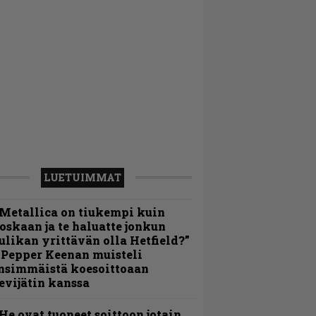
LUETUIMMAT
Metallica on tiukempi kuin
oskaan ja te haluatte jonkun
ulikan yrittävän olla Hetfield?”
 Pepper Keenan muisteli
nsimmäistä koesoittoaan
evijätin kanssa
He ovat tuoneet soittoon jotain