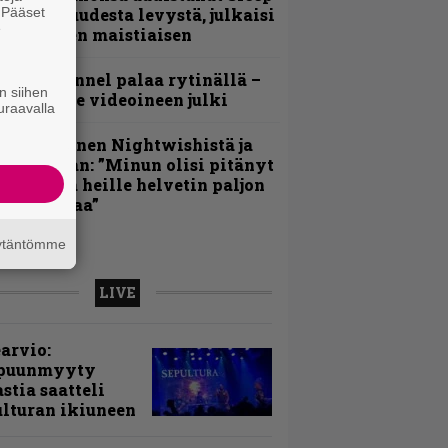
. Pääset
iedottaa uudesta levystä, julkaisi
e
yös uuden maistiaisen
lind Channel palaa rytinällä –
n siihen
uplasingle videoineen julki
uraavalla
arja Turunen Nightwishistä ja
otkuistaan: ”Minun olisi pitänyt
ehdä siitä heille helvetin paljon
aikeampaa”
äytäntömme
LIVE
arvio:
puunmyyty
stia saatteli
lturan ikiuneen