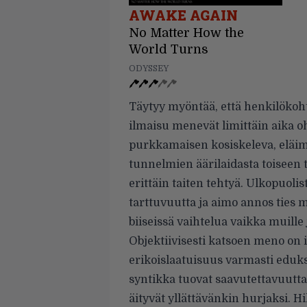
AWAKE AGAIN
No Matter How the
World Turns
ODYSSEY
Täytyy myöntää, että henkilökoh
ilmaisu menevät limittäin aika o
purkkamaisen kosiskeleva, eläime
tunnelmien äärilaidasta toiseen 
erittäin taiten tehtyä. Ulkopuoli
tarttuvuutta ja aimo annos ties m
biiseissä vaihtelua vaikka muille 
Objektiivisesti katsoen meno on
erikoislaatuisuus varmasti eduks
syntikka tuovat saavutettavuutt
äityvät yllättävänkin hurjaksi. Hi