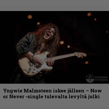
Yngwie Malmsteen iskee jälleen – Now
or Never -single tulevalta levyltä julki