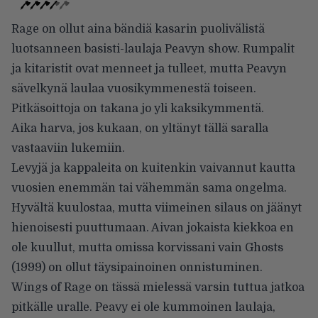
Rage on ollut aina bändiä kasarin puolivälistä
luotsanneen basisti-laulaja Peavyn show. Rumpalit
ja kitaristit ovat menneet ja tulleet, mutta Peavyn
sävelkynä laulaa vuosikymmenestä toiseen.
Pitkäsoittoja on takana jo yli kaksikymmentä.
Aika
harva, jos kukaan, on yltänyt tällä saralla
vastaaviin lukemiin.
Levyjä ja kappaleita on kuitenkin vaivannut kautta
vuosien enemmän tai vähemmän sama ongelma.
Hyvältä kuulostaa, mutta viimeinen silaus on jäänyt
hienoisesti puuttumaan. Aivan jokaista kiekkoa en
ole kuullut, mutta omissa korvissani vain Ghosts
(1999) on ollut täysipainoinen onnistuminen.
Wings of Rage on tässä mielessä varsin tuttua jatkoa
pitkälle uralle. Peavy ei ole kummoinen laulaja,