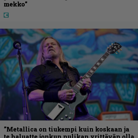
mekko”
”Metallica on tiukempi kuin koskaan ja
te haluatte jonkun nulikan yrittävän olla