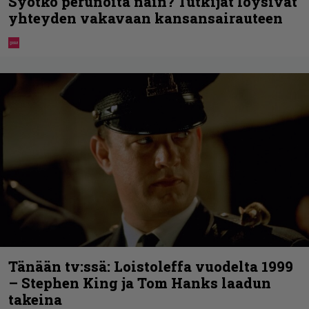
Syötkö perunoita näin? Tutkijat löysivät
yhteyden vakavaan kansansairauteen
Tänään tv:ssä: Loistoleffa vuodelta 1999
– Stephen King ja Tom Hanks laadun
takeina