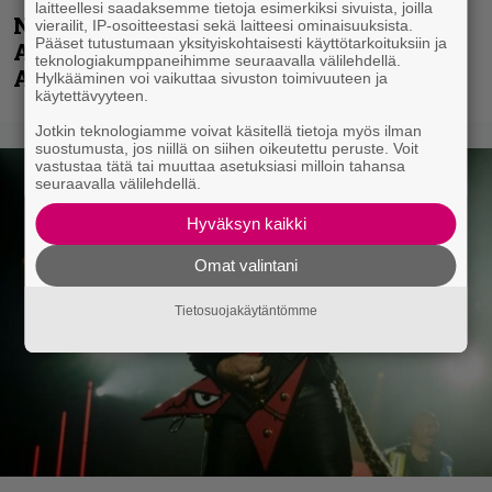
laitteellesi saadaksemme tietoja esimerkiksi sivuista, joilla
Näin lähtee Ghostin Tobias Forgelta
vierailit, IP-osoitteestasi sekä laitteesi ominaisuuksista.
Pääset tutustumaan yksityiskohtaisesti käyttötarkoituksiin ja
Accept – menossa mukana myös
teknologiakumppaneihimme seuraavalla välilehdellä.
Anthrax- ja Korn-miehistöä
Hylkääminen voi vaikuttaa sivuston toimivuuteen ja
käytettävyyteen.
Jotkin teknologiamme voivat käsitellä tietoja myös ilman
suostumusta, jos niillä on siihen oikeutettu peruste. Voit
vastustaa tätä tai muuttaa asetuksiasi milloin tahansa
seuraavalla välilehdellä.
Hyväksyn kaikki
Omat valintani
Tietosuojakäytäntömme