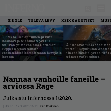
SINGLE
TULEVA LEVY
KEIKKAUUTISET
MUSI
1.
”Metallica on tiukempi kuin
koskaan ja te haluatte jonkun
2.
nulikan yrittävän olla Hetfield?” –
”He ovat tuoneet soittoo
Pepper Keenan muisteli
uutta” – Sepulturan Andreas
ensimmäistä koesoittoaan hevijätin
nimeää bändin, jonka riffit
kanssa
tehneet vaikutuksen
Nannaa vanhoille faneille –
arviossa Rage
Julkaistu Infernossa 1/2020.
Julkaistu:
12.3.2020 16:21
Kari Koskinen