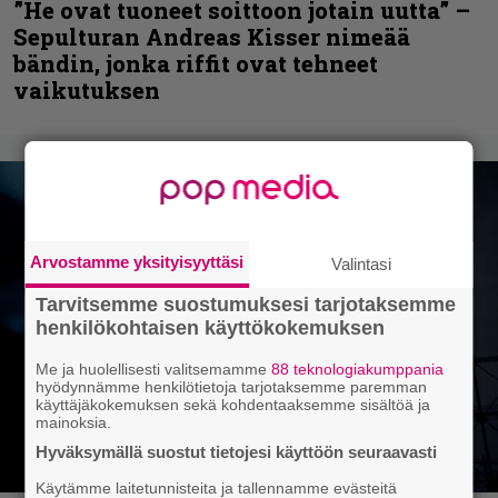
”He ovat tuoneet soittoon jotain uutta” –
Sepulturan Andreas Kisser nimeää
bändin, jonka riffit ovat tehneet
vaikutuksen
Arvostamme yksityisyyttäsi
Valintasi
Tarvitsemme suostumuksesi tarjotaksemme
henkilökohtaisen käyttökokemuksen
Me ja huolellisesti valitsemamme
88 teknologiakumppania
hyödynnämme henkilötietoja tarjotaksemme paremman
käyttäjäkokemuksen sekä kohdentaaksemme sisältöä ja
mainoksia.
Hyväksymällä suostut tietojesi käyttöön seuraavasti
Käytämme laitetunnisteita ja tallennamme evästeitä