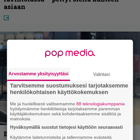
asiaan
Arvostamme yksityisyyttäsi
Valintasi
Tarvitsemme suostumuksesi tarjotaksemme
henkilökohtaisen käyttökokemuksen
Me ja huolellisesti valitsemamme
88 teknologiakumppania
hyödynnämme henkilötietoja tarjotaksemme paremman
käyttäjäkokemuksen sekä kohdentaaksemme sisältöä ja
mainoksia.
Hyväksymällä suostut tietojesi käyttöön seuraavasti
Eppu Normaalin viimeinen konsertti
Käytämme laitetunnisteita ja tallennamme evästeitä