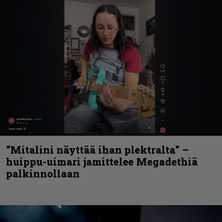
”Mitalini näyttää ihan plektralta” –
huippu-uimari jamittelee Megadethiä
palkinnollaan