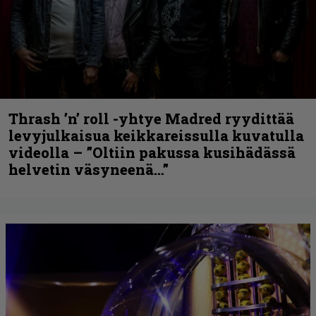
Thrash ’n’ roll -yhtye Madred ryydittää
levyjulkaisua keikkareissulla kuvatulla
videolla – ”Oltiin pakussa kusihädässä
helvetin väsyneenä…”