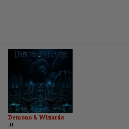
Demons & Wizards
III