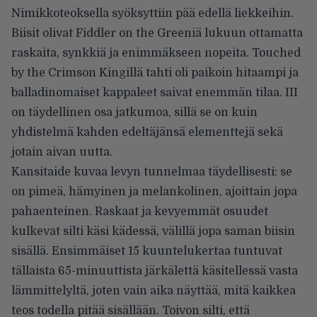
Nimikkoteoksella syöksyttiin pää edellä liekkeihin.
Biisit olivat Fiddler on the Greeniä lukuun ottamatta
raskaita, synkkiä ja enimmäkseen nopeita. Touched
by the Crimson Kingillä tahti oli paikoin hitaampi ja
balladinomaiset kappaleet saivat enemmän tilaa. III
on täydellinen osa jatkumoa, sillä se on kuin
yhdistelmä kahden edeltäjänsä elementtejä sekä
jotain aivan uutta.
Kansitaide kuvaa levyn tunnelmaa täydellisesti: se
on pimeä, hämyinen ja melankolinen, ajoittain jopa
pahaenteinen. Raskaat ja kevyemmät osuudet
kulkevat silti käsi kädessä, välillä jopa saman biisin
sisällä. Ensimmäiset 15 kuuntelukertaa tuntuvat
tällaista 65-minuuttista järkälettä käsitellessä vasta
lämmittelyltä, joten vain aika näyttää, mitä kaikkea
teos todella pitää sisällään. Toivon silti, että