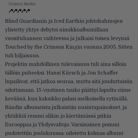
Century Media
Blind Guardianin ja Iced Earthin johtohahmojen
ylistetty yhtye debytoi nimikkoalbumillaan
vuosituhannen vaihteessa ja julkaisi toisen levynsä
Touched by the Crimson Kingin vuonna 2005. Sitten
tuli hiljaisuus.
Projektin mahdollinen tulevaisuus tuli aina silloin
tällöin puheeksi. Hansi Kürsch ja Jon Schaffer
lupailivat, että jatkoa seuraa, mutta sitä jouduttaisiin
odottamaan. 15-vuotinen tauko päättyi lopulta viime
keväänä, kun kaksikko palasi melkoisella rytinällä.
Bändin albumeista julkaistiin uusintapainokset, ja
yhtäkkiä remmi olikin jo kiertämässä pitkin
Eurooppaa ja Yhdysvaltoja. Varsinainen pommi
pudotettiin joulukuussa: odotettu kolmas albumi