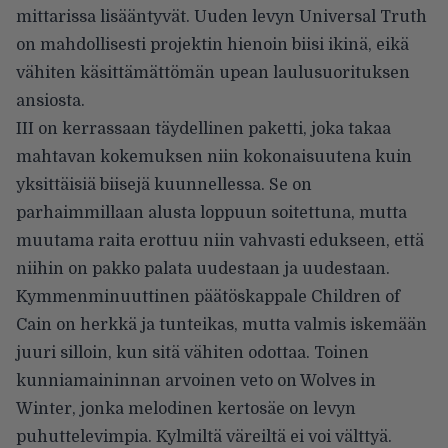
mittarissa lisääntyvät. Uuden levyn Universal Truth
on mahdollisesti projektin hienoin biisi ikinä, eikä
vähiten käsittämättömän upean laulusuorituksen
ansiosta.
III on kerrassaan täydellinen paketti, joka takaa
mahtavan kokemuksen niin kokonaisuutena kuin
yksittäisiä biisejä kuunnellessa. Se on
parhaimmillaan alusta loppuun soitettuna, mutta
muutama raita erottuu niin vahvasti edukseen, että
niihin on pakko palata uudestaan ja uudestaan.
Kymmenminuuttinen päätöskappale Children of
Cain on herkkä ja tunteikas, mutta valmis iskemään
juuri silloin, kun sitä vähiten odottaa. Toinen
kunniamaininnan arvoinen veto on Wolves in
Winter, jonka melodinen kertosäe on levyn
puhuttelevimpia. Kylmiltä väreiltä ei voi välttyä.