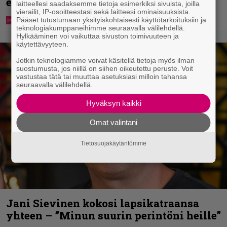
esitetään Ylellä
laitteellesi saadaksemme tietoja esimerkiksi sivuista, joilla
vierailit, IP-osoitteestasi sekä laitteesi ominaisuuksista.
Pääset tutustumaan yksityiskohtaisesti käyttötarkoituksiin ja
teknologiakumppaneihimme seuraavalla välilehdellä.
Hylkääminen voi vaikuttaa sivuston toimivuuteen ja
käytettävyyteen.
Jotkin teknologiamme voivat käsitellä tietoja myös ilman
suostumusta, jos niillä on siihen oikeutettu peruste. Voit
vastustaa tätä tai muuttaa asetuksiasi milloin tahansa
seuraavalla välilehdellä.
Hyväksyn kaikki
Omat valintani
Tietosuojakäytäntömme
Jani Sievinen kokosi lapsikatraansa
yhteen – ”Minun suurin perintöni heille”