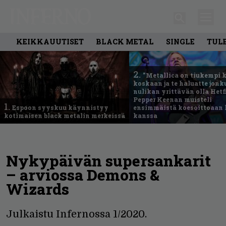
KEIKKAUUTISET
BLACK METAL
SINGLE
TUL
2.
”Metallica on tiukempi 
koskaan ja te haluatte jonk
nulikan yrittävän olla Hetfi
Pepper Keenan muisteli
1.
Espoon syyskuu käynnistyy
ensimmäistä koesoittoaan 
kotimaisen black metalin merkeissä
kanssa
Nykypäivän supersankarit
– arviossa Demons &
Wizards
Julkaistu Infernossa 1/2020.