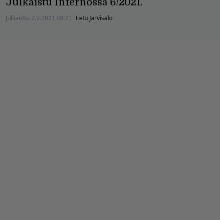
Julkaistu Infernossa 6/2021.
Julkaistu:
2.9.2021 08:21
Eetu Järvisalo