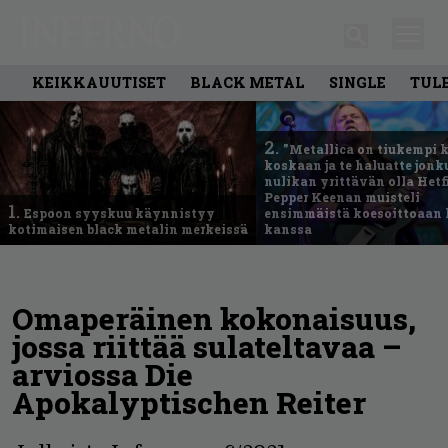
KEIKKAUUTISET
BLACK METAL
SINGLE
TUL
2.
”Metallica on tiukempi 
koskaan ja te haluatte jonk
nulikan yrittävän olla Hetfi
Pepper Keenan muisteli
1.
Espoon syyskuu käynnistyy
ensimmäistä koesoittoaan 
kotimaisen black metalin merkeissä
kanssa
Omaperäinen kokonaisuus,
jossa riittää sulateltavaa –
arviossa Die
Apokalyptischen Reiter