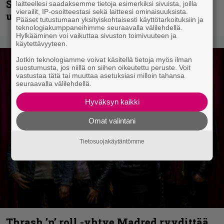
Shining hyppäsi keskelle kinoksia
laitteellesi saadaksemme tietoja esimerkiksi sivuista, joilla
vierailit, IP-osoitteestasi sekä laitteesi ominaisuuksista.
uudella videollaan
Pääset tutustumaan yksityiskohtaisesti käyttötarkoituksiin ja
teknologiakumppaneihimme seuraavalla välilehdellä.
Hylkääminen voi vaikuttaa sivuston toimivuuteen ja
käytettävyyteen.
Jotkin teknologiamme voivat käsitellä tietoja myös ilman
suostumusta, jos niillä on siihen oikeutettu peruste. Voit
vastustaa tätä tai muuttaa asetuksiasi milloin tahansa
seuraavalla välilehdellä.
Hyväksyn kaikki
Omat valintani
Tietosuojakäytäntömme
Thrash ’n’ roll -yhtye Madred ryydittää