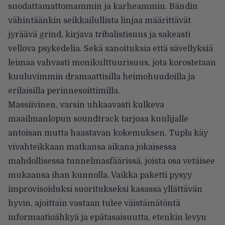
suodattamattomammin ja karheammin. Bändin
vähintäänkin seikkailullista linjaa määrittävät
jyräävä grind, kirjava tribalistisuus ja sakeasti
vellova psykedelia. Sekä sanoituksia että sävellyksiä
leimaa vahvasti monikulttuurisuus, jota korostetaan
kuuluvimmin dramaattisilla heimohuudoilla ja
erilaisilla perinnesoittimilla.
Massiivinen, varsin uhkaavasti kulkeva
maailmanlopun soundtrack tarjoaa kuulijalle
antoisan mutta haastavan kokemuksen. Tupla käy
vivahteikkaan matkansa aikana jokaisessa
mahdollisessa tunnelmasfäärissä, joista osa vetäisee
mukaansa ihan kunnolla. Vaikka paketti pysyy
improvisoiduksi suoritukseksi kasassa yllättävän
hyvin, ajoittain vastaan tulee väistämätöntä
informaatioähkyä ja epätasaisuutta, etenkin levyn