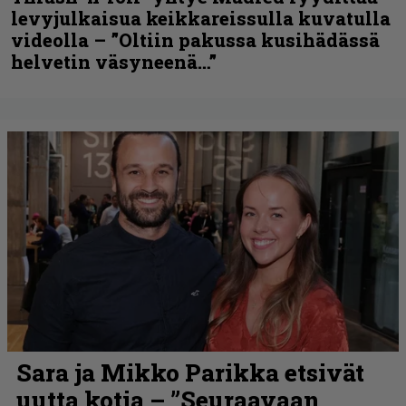
levyjulkaisua keikkareissulla kuvatulla
videolla – ”Oltiin pakussa kusihädässä
helvetin väsyneenä…”