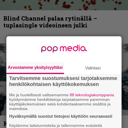
Blind Channel palaa rytinällä –
tuplasingle videoineen julki
Arvostamme yksityisyyttäsi
Valintasi
Tarvitsemme suostumuksesi tarjotaksemme
henkilökohtaisen käyttökokemuksen
Me ja huolellisesti valitsemamme
88 teknologiakumppania
hyödynnämme henkilötietoja tarjotaksemme paremman
käyttäjäkokemuksen sekä kohdentaaksemme sisältöä ja
mainoksia.
Hyväksymällä suostut tietojesi käyttöön seuraavasti
Kunnianosoitus hyiselle Pohjolalle –
Käytämme laitetunnisteita ja tallennamme evästeitä