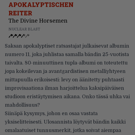
APOKALYPTISCHEN
REITER
The Divine Horsemen
NUCLEAR BLAST
Saksan apokalyptiset ratsastajat julkaisevat albumin
numero 11, joka juhlistaa samalla bändin 25-vuotista
taivalta. 80-minuuttinen tupla-albumi on toteutettu
jopa kokeilevan ja avantgardistisen metalliyhtyeen
mittapuulla erikoisesti: levy on äänitetty puhtaasti
improvisaationa ilman harjoittelua kaksipäiväisen
studioon eristäytymisen aikana. Onko tässä uhka vai
mahdollisuus?
Siinäpä kysymys, johon en osaa vastata
yksiselitteisesti. Ulosannista löytyvät bändin kaikki
omalaatuiset tunnusmerkit, jotka soivat aiempaa