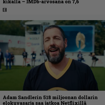
kikalla – IMDb-arvosana on 7,6
Adam Sandlerin 518 miljoonan dollarin
elokuvasarja saa jatkoa Netflixillä