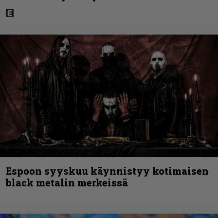
Espoon syyskuu käynnistyy kotimaisen
black metalin merkeissä