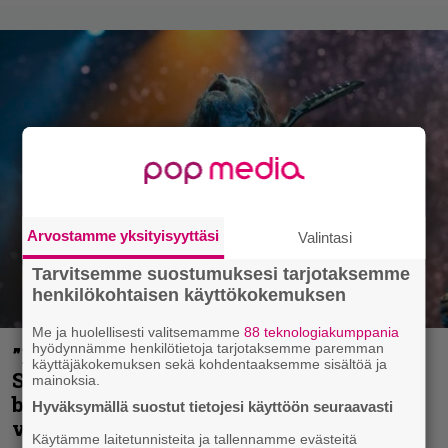
Arvostamme yksityisyyttäsi
Valintasi
Tarvitsemme suostumuksesi tarjotaksemme
henkilökohtaisen käyttökokemuksen
Me ja huolellisesti valitsemamme
88 teknologiakumppania
hyödynnämme henkilötietoja tarjotaksemme paremman
”He ovat tuoneet soittoon jotain uutta” –
käyttäjäkokemuksen sekä kohdentaaksemme sisältöä ja
Sepulturan Andreas Kisser nimeää
mainoksia.
bändin, jonka riffit ovat tehneet
Hyväksymällä suostut tietojesi käyttöön seuraavasti
vaikutuksen
Käytämme laitetunnisteita ja tallennamme evästeitä