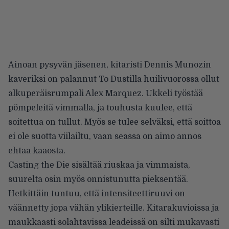
Ainoan pysyvän jäsenen, kitaristi Dennis Munozin
kaveriksi on palannut To Dustilla huilivuorossa ollut
alkuperäisrumpali Alex Marquez. Ukkeli työstää
pömpeleitä vimmalla, ja touhusta kuulee, että
soitettua on tullut. Myös se tulee selväksi, että soittoa
ei ole suotta viilailtu, vaan seassa on aimo annos
ehtaa kaaosta.
Casting the Die sisältää riuskaa ja vimmaista,
suurelta osin myös onnistunutta pieksentää.
Hetkittäin tuntuu, että intensiteettiruuvi on
väännetty jopa vähän ylikierteille. Kitarakuvioissa ja
maukkaasti solahtavissa leadeissä on silti mukavasti