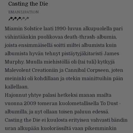
Casting the Die
EMANZIPATION
Miamin Solstice laati 1990-luvun alkupuolella pari
vähintäänkin puolikovaa death-thrash-albumia,
joista ensimmäisellä soitti miltei albumista kuin
albumista hyvän tehnyt pistäytyjäkitaristi James
Murphy. Muulla miehistöllä oli (tai tuli) kytkyjä
Malevolent Creationiin ja Cannibal Corpseen, joten
meininki oli kohdillaan ja otekin mainittuihin päin
kallellaan.
Hajonnut yhtye palasi hetkeksi manan mailta
vuonna 2009 tomeran kuolometallisella To Dust -
albumilla, ja nyt ollaan toisen paluun edessä.
Casting the Die ei kuulosta erityisen vahvasti bändin
uran alkupään kuolorässiltä vaan pikemminkin