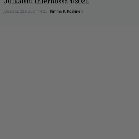
Julkaistu Infernossa 4/2021.
Julkaistu:
22.6.2021 14:25
Kimmo K. Koskinen