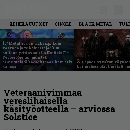
KEIKKAUUTISET
SINGLE
BLACK METAL
TUL
1.
”Metallica on tiukempi kuin
koskaan ja te haluatte jonkun
nulikan yrittävän olla Hetfield?” –
Pepper Keenan muisteli
2.
ensimmäistä koesoittoaan hevijätin
Espoon syyskuu käynni
kanssa
kotimaisen black metalin m
Veteraanivimmaa
vereslihaisella
käsityöotteella – arviossa
Solstice