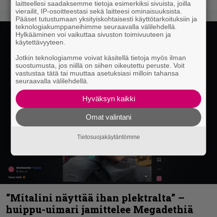
laitteellesi saadaksemme tietoja esimerkiksi sivuista, joilla
vierailit, IP-osoitteestasi sekä laitteesi ominaisuuksista.
Pääset tutustumaan yksityiskohtaisesti käyttötarkoituksiin ja
teknologiakumppaneihimme seuraavalla välilehdellä.
Hylkääminen voi vaikuttaa sivuston toimivuuteen ja
käytettävyyteen.
Jotkin teknologiamme voivat käsitellä tietoja myös ilman
suostumusta, jos niillä on siihen oikeutettu peruste. Voit
vastustaa tätä tai muuttaa asetuksiasi milloin tahansa
seuraavalla välilehdellä.
Hyväksyn kaikki
Omat valintani
Tietosuojakäytäntömme
”Mitalini näyttää ihan plektralta” –
huippu-uimari jamittelee Megadethiä