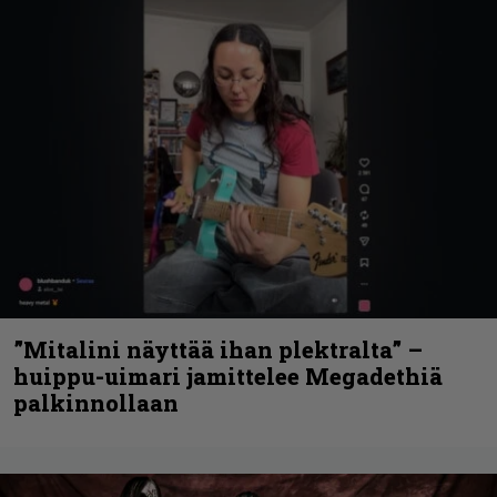
”Mitalini näyttää ihan plektralta” –
huippu-uimari jamittelee Megadethiä
palkinnollaan