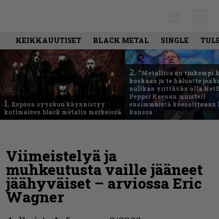
KEIKKAUUTISET
BLACK METAL
SINGLE
TUL
2.
”Metallica on tiukempi 
koskaan ja te haluatte jonk
nulikan yrittävän olla Hetfi
Pepper Keenan muisteli
1.
Espoon syyskuu käynnistyy
ensimmäistä koesoittoaan 
kotimaisen black metalin merkeissä
kanssa
Viimeistelyä ja
muhkeutusta vaille jääneet
jäähyväiset – arviossa Eric
Wagner