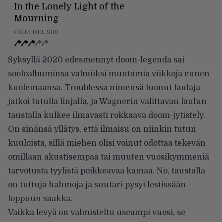
In the Lonely Light of the
Mourning
CRUZ DEL SUR
Syksyllä 2020 edesmennyt doom-legenda sai
sooloalbuminsa valmiiksi muutamia viikkoja ennen
kuolemaansa. Troublessa nimensä luonut laulaja
jatkoi tutulla linjalla, ja Wagnerin valittavan laulun
taustalla kulkee ilmavasti rokkaava doom-jytistely.
On sinänsä yllätys, että ilmaisu on niinkin tutun
kuuloista, sillä miehen olisi voinut odottaa tekevän
omillaan akustisempaa tai muuten vuosikymmeniä
tarvotusta tyylistä poikkeavaa kamaa. No, taustalla
on tuttuja hahmoja ja suutari pysyi lestissään
loppuun saakka.
Vaikka levyä on valmisteltu useampi vuosi, se