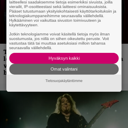
laitteellesi saadaksemme tietoja esimerkiksi sivuista, joilla
vierailit, IP-osoitteestasi sekä laitteesi ominaisuuksista.
Pääset tutustumaan yksityiskohtaisesti käyttötarkoituksiin ja
teknologiakumppaneihimme seuraavalla välilehdellä.
Hylkääminen voi vaikuttaa sivuston toimivuuteen ja
käytettävyyteen.
Jotkin teknologiamme voivat käsitellä tietoja myös ilman
suostumusta, jos niillä on siihen oikeutettu peruste. Voit
vastustaa tätä tai muuttaa asetuksiasi milloin tahansa
seuraavalla välilehdellä.
Thrash ’n’ roll -yhtye Madred ryydittää
levyjulkaisua keikkareissulla kuvatulla
Hyväksyn kaikki
videolla – ”Oltiin pakussa kusihädässä
Omat valintani
helvetin väsyneenä…”
Tietosuojakäytäntömme