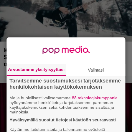
Kunnianosoitus hyiselle Pohjolalle –
Shining hyppäsi keskelle kinoksia
uudella videollaan
Arvostamme yksityisyyttäsi
Valintasi
Tarvitsemme suostumuksesi tarjotaksemme
henkilökohtaisen käyttökokemuksen
Me ja huolellisesti valitsemamme
88 teknologiakumppania
hyödynnämme henkilötietoja tarjotaksemme paremman
käyttäjäkokemuksen sekä kohdentaaksemme sisältöä ja
mainoksia.
Hyväksymällä suostut tietojesi käyttöön seuraavasti
Käytämme laitetunnisteita ja tallennamme evästeitä