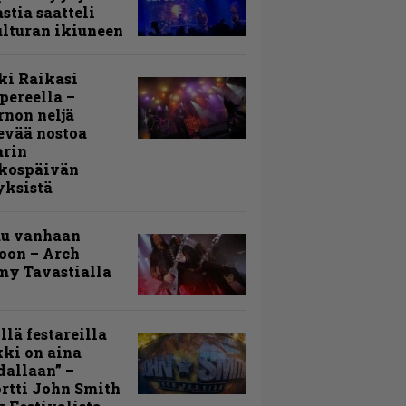
stia saatteli
lturan ikiuneen
ki Raikasi
ereella –
rnon neljä
evää nostoa
arin
kospäivän
yksistä
uu vanhaan
toon – Arch
my Tavastialla
llä festareilla
ki on aina
allaan” –
rtti John Smith