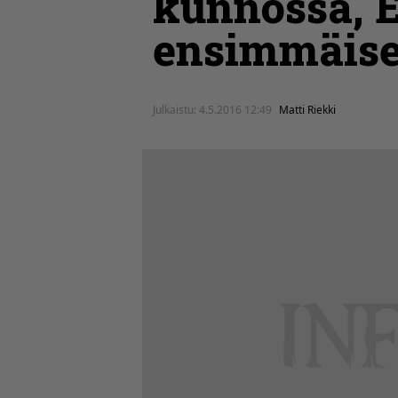
kunnossa, E
ensimmäise
Julkaistu:
4.5.2016 12:49
Matti Riekki