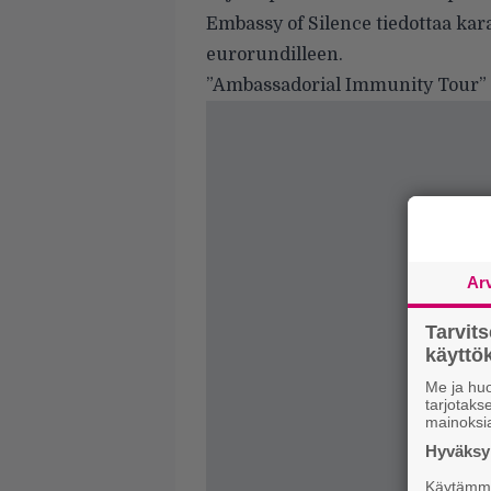
Embassy of Silence tiedottaa ka
eurorundilleen.
”Ambassadorial Immunity Tour” k
Ar
Tarvit
käytt
Me ja huo
tarjotak
mainoksi
Hyväksym
Käytämme 