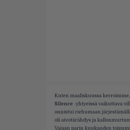
Kuten maaliskuussa
kerroimme
Silence
-yhtyeissä vaikuttava vil
onnistui riehumaan järjestämällää
oli aivotärähdys ja kallonmurtu
Vajaan parin kuukauden toipumisa