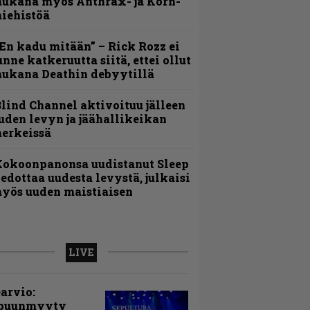
ukana myös Anthrax- ja Korn-
iehistöä
En kadu mitään” – Rick Rozz ei
unne katkeruutta siitä, ettei ollut
ukana Deathin debyytillä
lind Channel aktivoituu jälleen
uden levyn ja jäähallikeikan
erkeissä
Kokoonpanonsa uudistanut Sleep
iedottaa uudesta levystä, julkaisi
yös uuden maistiaisen
LIVE
arvio:
puunmyyty