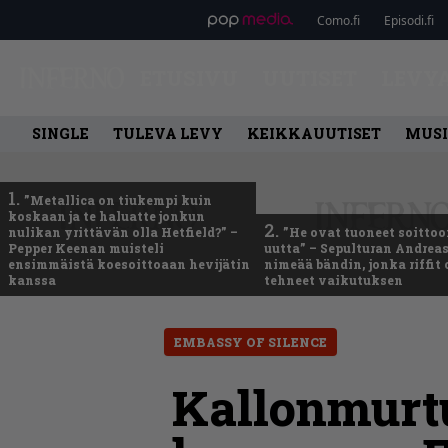
Como.fi
Episodi.fi
ETUSIVU
UUTISET
LEVY
SINGLE
TULEVA LEVY
KEIKKAUUTISET
MUSI
1.
”Metallica on tiukempi kuin
koskaan ja te haluatte jonkun
2.
nulikan yrittävän olla Hetfield?” –
”He ovat tuoneet soittoo
Pepper Keenan muisteli
uutta” – Sepulturan Andreas
ensimmäistä koesoittoaan hevijätin
nimeää bändin, jonka riffit
kanssa
tehneet vaikutuksen
EMBASSY OF SILENCE
Kallonmurt