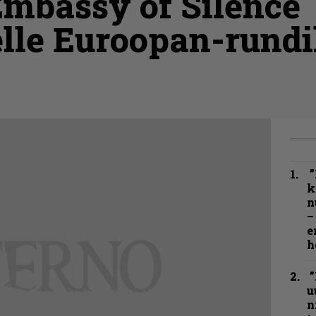
mbassy of Silence
lle Euroopan-rundi
”
k
n
–
e
h
”
u
n