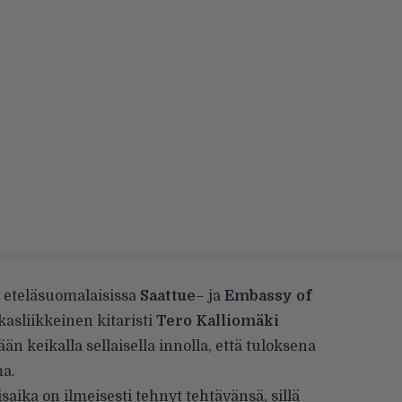
, eteläsuomalaisissa
Saattue
– ja
Embassy of
kasliikkeinen kitaristi
Tero Kalliomäki
n keikalla sellaisella innolla, että tuloksena
ma.
ika on ilmeisesti tehnyt tehtävänsä, sillä