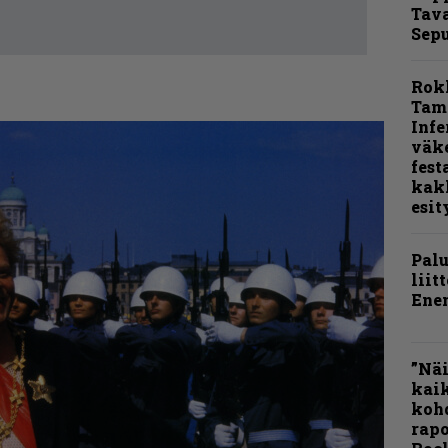
Tava
Sepu
Rok
Tamp
Infe
väk
fest
kak
esit
Pal
liit
Ene
”Näi
kaik
kohd
rapo