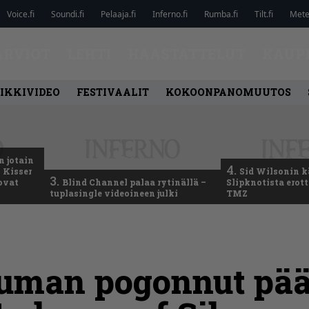
Voice.fi
Soundi.fi
Pelaaja.fi
Inferno.fi
Rumba.fi
Tilt.fi
Metel
ARVIOT
LEHTI
HAASTATTELUT
KAUP
IKKIVIDEO
FESTIVAALIT
KOKOONPANOMUUTOS
n jotain
4.
 Kisser
Sid Wilsonin 
3.
 ovat
Blind Channel palaa rytinällä –
Slipknotista erot
tuplasingle videoineen julki
TMZ
uman pogonnut pää