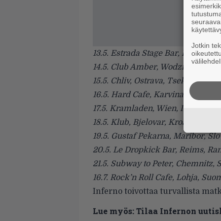
esimerkiks
tutustuma
seuraaval
käytettäv
Jotkin te
13.5. Estrada Stage Bar, Bydgoszc
oikeutett
välilehdel
14.5. Club Amber, Wodzisław Śląsk
15.5. Chliv, Ostrava, Tsekki
16.5. Hard Cafe, Karvina, Tsekki
17.5. Kramladen, Wien, Itävalta
18.5. Klub, Bjelovar, Kroatia
19.5. Gustaf Pekarna, Maribor, Sl
20.5. Le Dropkick Bar, Reims, Ra
21.5. Subway to Peter, Chemnitz, 
16.7. Rock’n Roll Cafe, Lohja, Suo
Inferno toivottaa turvallista ma
Lue myös:
Tilaa Infernon uutis