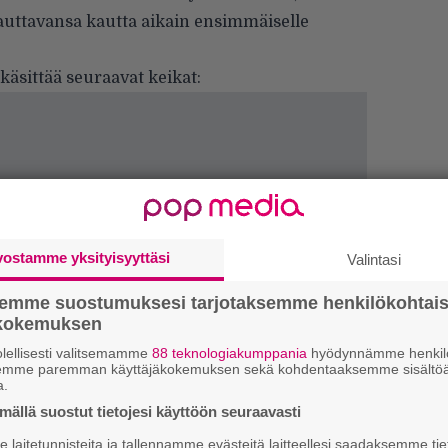
rauttavansa kautta aikain ensimmäiselle
äsittää seuraavat keikat:
vostamme yksityisyyttäsi
Valintasi
semme suostumuksesi tarjotaksemme henkilökohtai
ökokemuksen
lellisesti valitsemamme
88 teknologiakumppania
hyödynnämme henkilö
semme paremman käyttäjäkokemuksen sekä kohdentaaksemme sisältöä
”
a.
k
n
ällä suostut tietojesi käyttöön seuraavasti
–
laitetunnisteita ja tallennamme evästeitä laitteellesi saadaksemme tie