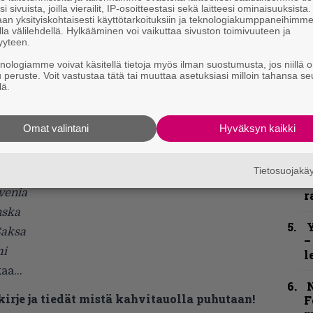
e
i sivuista, joilla vierailit, IP-osoitteestasi sekä laitteesi ominaisuuksista
h
an yksityiskohtaisesti käyttötarkoituksiin ja teknologiakumppaneihimm
la välilehdellä. Hylkääminen voi vaikuttaa sivuston toimivuuteen ja
yyteen.
”
u
knologiamme voivat käsitellä tietoja myös ilman suostumusta, jos niillä o
z, Puola
n
u peruste. Voit vastustaa tätä tai muuttaa asetuksiasi milloin tahansa se
lä.
t
i, Puola
B
Omat valintani
Hyväksyn kaikki
t
S
Tietosuojak
S
ovenia
r
nska
Y
Saksa
–
mi
l
tkaa…
N
kirje ja tiedät mistä kahvitauolla puhutaan!
F