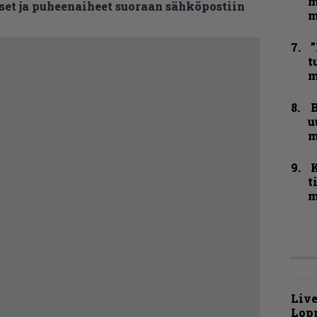
m
et ja puheenaiheet suoraan sähköpostiin
m
”
t
m
B
u
m
t
m
Live
Lop