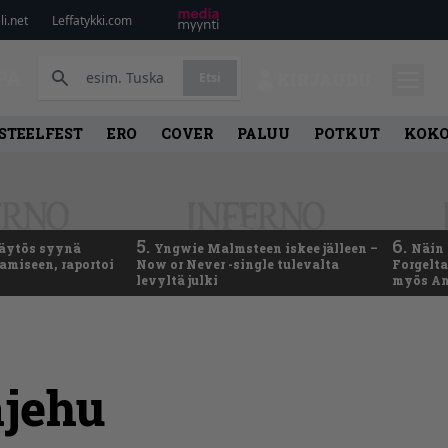
i.net
Leffatykki.com
PA
Etsi
KIRJAUDU
STEELFEST
ERO
COVER
PALUU
POTKUT
KOK
5.
6.
käytös syynä
Yngwie Malmsteen iskee jälleen –
Näin 
tamiseen, raportoi
Now or Never -single tulevalta
Forgelt
levyltä julki
myös An
jehu