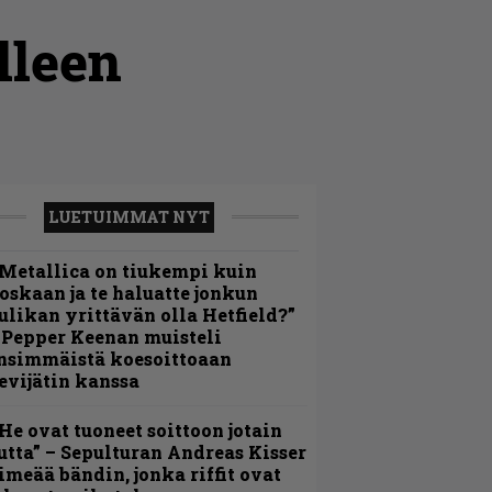
lleen
LUETUIMMAT NYT
Metallica on tiukempi kuin
oskaan ja te haluatte jonkun
ulikan yrittävän olla Hetfield?”
 Pepper Keenan muisteli
nsimmäistä koesoittoaan
evijätin kanssa
He ovat tuoneet soittoon jotain
utta” – Sepulturan Andreas Kisser
imeää bändin, jonka riffit ovat