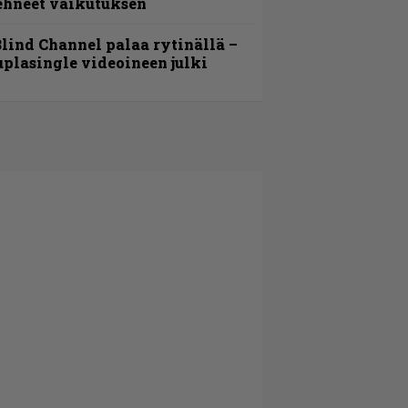
ehneet vaikutuksen
lind Channel palaa rytinällä –
uplasingle videoineen julki