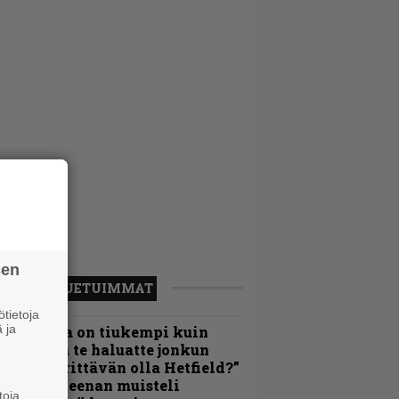
sen
LUETUIMMAT
tietoja
 ja
Metallica on tiukempi kuin
oskaan ja te haluatte jonkun
ulikan yrittävän olla Hetfield?”
 Pepper Keenan muisteli
toja