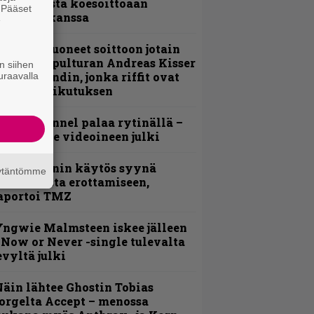
nsimmäistä koesoittoaan
. Pääset
evijätin kanssa
e
He ovat tuoneet soittoon jotain
utta” – Sepulturan Andreas Kisser
n siihen
imeää bändin, jonka riffit ovat
uraavalla
ehneet vaikutuksen
lind Channel palaa rytinällä –
uplasingle videoineen julki
id Wilsonin käytös syynä
äytäntömme
lipknotista erottamiseen,
aportoi TMZ
ngwie Malmsteen iskee jälleen
 Now or Never -single tulevalta
evyltä julki
äin lähtee Ghostin Tobias
orgelta Accept – menossa