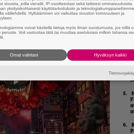
i sivuista, joilla vierailit, IP-osoitteestasi sekä laitteesi ominaisuuksista
–
 starttaavaa State Of Unrest -kiertuetta varten.
an yksityiskohtaisesti käyttötarkoituksiin ja teknologiakumppaneihimm
e
la välilehdellä. Hylkääminen voi vaikuttaa sivuston toimivuuteen ja
alliin helmikuun 19. päivä.
h
yyteen.
.
knologiamme voivat käsitellä tietoja myös ilman suostumusta, jos niillä o
”
u peruste. Voit vastustaa tätä tai muuttaa asetuksiasi milloin tahansa se
p
lä.
j
p
Omat valintani
Hyväksyn kaikki
”
u
Tietosuojak
n
t
N
F
m
m
K
P