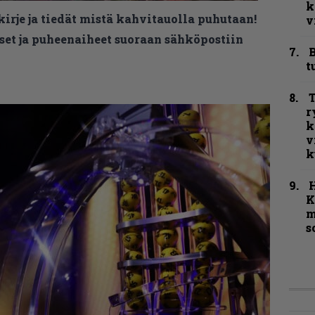
k
kirje ja tiedät mistä kahvitauolla puhutaan!
v
et ja puheenaiheet suoraan sähköpostiin
B
t
T
r
k
v
k
K
m
s