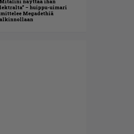
Mitalini näyttää ihan
lektralta” – huippu-uimari
amittelee Megadethiä
alkinnollaan