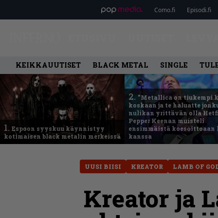
Como.fi
Episodi.fi
ETUSIVU
UUTISET
LEVY
KEIKKAUUTISET
BLACK METAL
SINGLE
TUL
2.
”Metallica on tiukempi 
koskaan ja te haluatte jonk
nulikan yrittävän olla Hetfi
Pepper Keenan muisteli
1.
Espoon syyskuu käynnistyy
ensimmäistä koesoittoaan 
kotimaisen black metalin merkeissä
kanssa
UUSI BIISI
KREATOR
LAMB OF GO
Kreator ja 