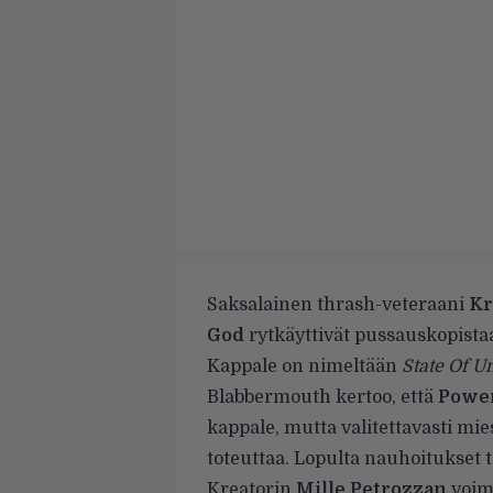
Saksalainen thrash-veteraani
Kr
God
rytkäyttivät pussauskopista
Kappale on nimeltään
State Of U
Blabbermouth
kertoo, että
Power
kappale, mutta valitettavasti mi
toteuttaa. Lopulta nauhoitukset 
Kreatorin
Mille Petrozzan
voim