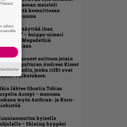
. Pääset
 Pepper Keenan muisteli
e
nsimmäistä koesoittoaan
evijätin kanssa
n siihen
Mitalini näyttää ihan
uraavalla
lektralta” – huippu-uimari
amittelee Megadethiä
alkinnollaan
He ovat tuoneet soittoon jotain
utta” – Sepulturan Andreas Kisser
äytäntömme
imeää bändin, jonka riffit ovat
ehneet vaikutuksen
äin lähtee Ghostin Tobias
orgelta Accept – menossa
ukana myös Anthrax- ja Korn-
iehistöä
unnianosoitus hyiselle
ohjolalle – Shining hyppäsi