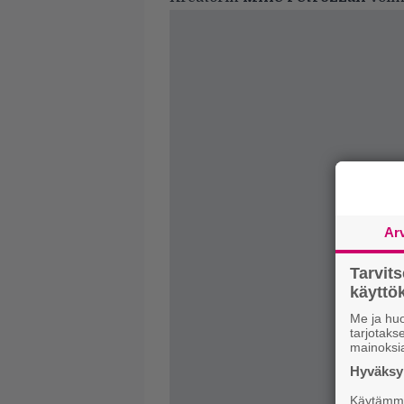
Ar
Tarvit
käytt
Me ja huo
tarjotak
mainoksi
Hyväksym
Käytämme 