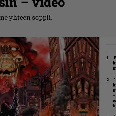
sin – video
ne yhteen soppii.
k
m
”
k
n
–
e
h