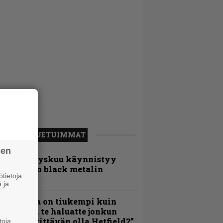
LUETUIMMAT
sen
Espoon syyskuu käynnistyy
otimaisen black metalin
tietoja
erkeissä
 ja
Metallica on tiukempi kuin
oskaan ja te haluatte jonkun
ulikan yrittävän olla Hetfield?”
toja