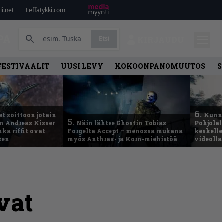
i.net
Leffatykki.com
PA
Etsi
KIRJAUDU
FESTIVAALIT
UUSI LEVY
KOKOONPANOMUUTOS
S
6.
t soittoon jotain
Kunni
5.
an Andreas Kisser
Näin lähtee Ghostin Tobias
Pohjolal
ka riffit ovat
Forgelta Accept – menossa mukana
keskelle
sen
myös Anthrax- ja Korn-miehistöä
videoll
vat