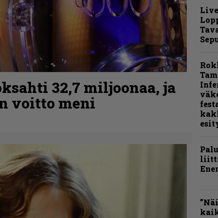
Live
Lop
Tava
Sepu
Rok
Tamp
ksahti 32,7 miljoonaa, ja
Infe
väk
n voitto meni
fest
kak
esit
Pal
liit
Ene
”Näi
kaik