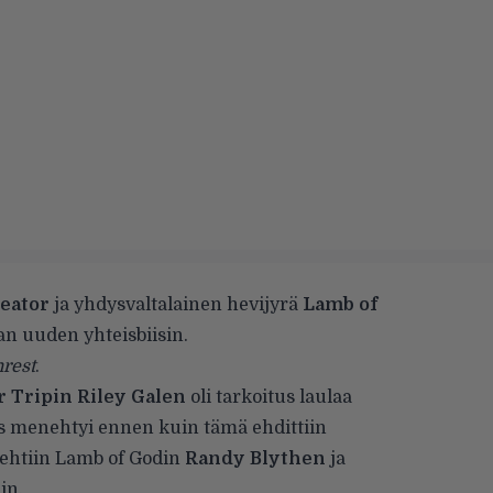
eator
ja yhdysvaltalainen hevijyrä
Lamb of
an uuden yhteisbiisin.
nrest
.
 Tripin
Riley Galen
oli tarkoitus laulaa
es menehtyi ennen kuin tämä ehdittiin
tehtiin Lamb of Godin
Randy Blythen
ja
in.