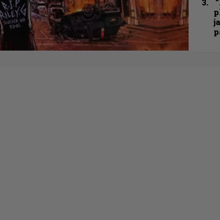
”
p
j
p