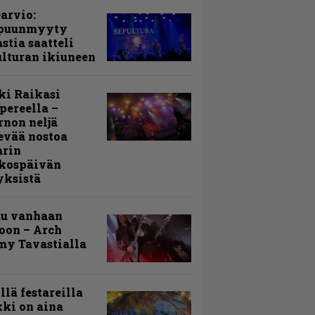
arvio:
puunmyyty
stia saatteli
lturan ikiuneen
ki Raikasi
ereella –
rnon neljä
evää nostoa
arin
kospäivän
yksistä
uu vanhaan
toon – Arch
my Tavastialla
llä festareilla
ki on aina