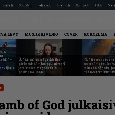
Voice.fi
Soundi.fi
Pelaaja.fi
Inferno.fi
Rumba.fi
Tilt.fi
Metel
ARVIOT
LEHTI
HAASTATTELUT
KAUP
EVA LEVY
MUSIIKKIVIDEO
COVER
KOKOELMA
kuin
un
3.
4.
eld?” –
”Mitalini näyttää ihan
”He ovat tuonee
plektralta” – huippu-uimari
uutta” – Sepultur
hevijätin
jamittelee Megadethiä
nimeää bändin, jon
palkinnollaan
tehneet vaikutuk
D
Lamb of God julkaisi