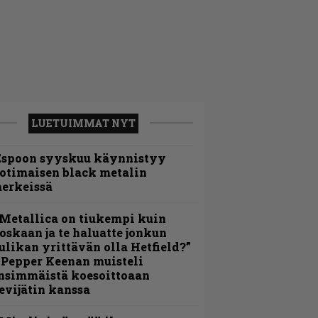
LUETUIMMAT NYT
Espoon syyskuu käynnistyy
otimaisen black metalin
erkeissä
Metallica on tiukempi kuin
oskaan ja te haluatte jonkun
ulikan yrittävän olla Hetfield?”
 Pepper Keenan muisteli
nsimmäistä koesoittoaan
evijätin kanssa