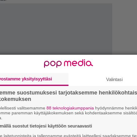
vostamme yksityisyyttäsi
Valintasi
semme suostumuksesi tarjotaksemme henkilökohtai
ökokemuksen
k
lellisesti valitsemamme
88 teknologiakumppania
hyödynnämme henkilö
m
semme paremman käyttäjäkokemuksen sekä kohdentaaksemme sisältöä
a.
”
ällä suostut tietojesi käyttöön seuraavasti
k
n
laitetunnisteita ja tallennamme evästeitä laitteellesi saadaksemme tie