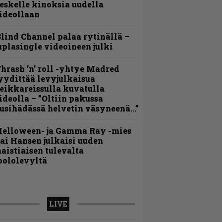
eskelle kinoksia uudella
ideollaan
lind Channel palaa rytinällä –
uplasingle videoineen julki
hrash ’n’ roll -yhtye Madred
yydittää levyjulkaisua
eikkareissulla kuvatulla
ideolla – ”Oltiin pakussa
usihädässä helvetin väsyneenä…”
Helloween- ja Gamma Ray -mies
ai Hansen julkaisi uuden
aistiaisen tulevalta
oololevyltä
LIVE