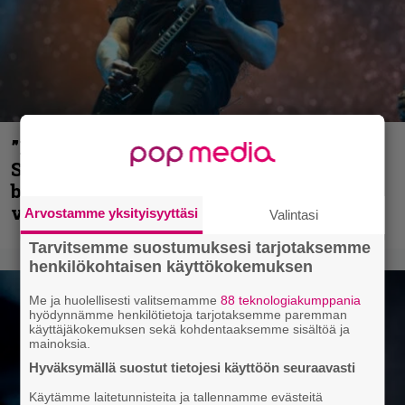
”He ovat tuoneet soittoon jotain uutta” –
Sepulturan Andreas Kisser nimeää
bändin, jonka riffit ovat tehneet
vaikutuksen
Arvostamme yksityisyyttäsi
Valintasi
Tarvitsemme suostumuksesi tarjotaksemme
henkilökohtaisen käyttökokemuksen
Me ja huolellisesti valitsemamme
88 teknologiakumppania
hyödynnämme henkilötietoja tarjotaksemme paremman
käyttäjäkokemuksen sekä kohdentaaksemme sisältöä ja
mainoksia.
Hyväksymällä suostut tietojesi käyttöön seuraavasti
Käytämme laitetunnisteita ja tallennamme evästeitä