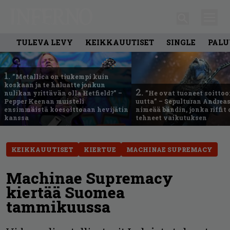
TULEVA LEVY
KEIKKAUUTISET
SINGLE
PALU
1.
”Metallica on tiukempi kuin
koskaan ja te haluatte jonkun
2.
nulikan yrittävän olla Hetfield?” –
”He ovat tuoneet soittoo
Pepper Keenan muisteli
uutta” – Sepulturan Andreas
ensimmäistä koesoittoaan hevijätin
nimeää bändin, jonka riffit
kanssa
tehneet vaikutuksen
KEIKKAUUTISET
KIERTUE
MACHINAE SUPREMACY
Machinae Supremacy
kiertää Suomea
tammikuussa