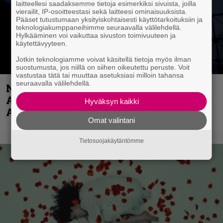
laitteellesi saadaksemme tietoja esimerkiksi sivuista, joilla
vierailit, IP-osoitteestasi sekä laitteesi ominaisuuksista.
Pääset tutustumaan yksityiskohtaisesti käyttötarkoituksiin ja
teknologiakumppaneihimme seuraavalla välilehdellä.
Hylkääminen voi vaikuttaa sivuston toimivuuteen ja
käytettävyyteen.
Jotkin teknologiamme voivat käsitellä tietoja myös ilman
suostumusta, jos niillä on siihen oikeutettu peruste. Voit
vastustaa tätä tai muuttaa asetuksiasi milloin tahansa
seuraavalla välilehdellä.
Näin lähtee Ghostin Tobias Forgelta
Accept – menossa mukana myös
Hyväksyn kaikki
Anthrax- ja Korn-miehistöä
Omat valintani
Tietosuojakäytäntömme