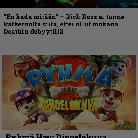
”En kadu mitään” – Rick Rozz ei tunne
katkeruutta siitä, ettei ollut mukana
Deathin debyytillä