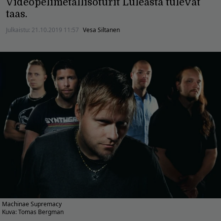
Videopelimetallisoturit Luleåsta tulevat
taas.
Julkaistu:
21.10.2019 11:57
Vesa Siltanen
Machinae Supremacy
Kuva: Tomas Bergman