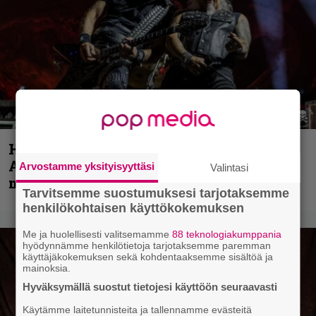
Hellsinki Metal Festival kuvina, osa 1 –
Accept, Carcass, Black Label Society ja
Arvostamme yksityisyyttäsi
Valintasi
muita avauspäivän esiintyjiä
Tarvitsemme suostumuksesi tarjotaksemme
henkilökohtaisen käyttökokemuksen
Me ja huolellisesti valitsemamme
88 teknologiakumppania
hyödynnämme henkilötietoja tarjotaksemme paremman
käyttäjäkokemuksen sekä kohdentaaksemme sisältöä ja
mainoksia.
Hyväksymällä suostut tietojesi käyttöön seuraavasti
Käytämme laitetunnisteita ja tallennamme evästeitä