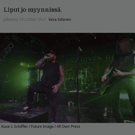
Liput jo myynnissä.
Julkaistu:
13.2.2024 10:21
Vesa Siltanen
Kuva: I. Schiffler / Future Image / All Over Press