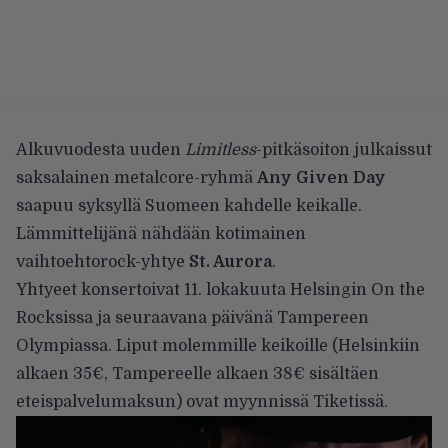
Alkuvuodesta uuden
Limitless
-pitkäsoiton julkaissut
saksalainen metalcore-ryhmä
Any Given Day
saapuu syksyllä Suomeen kahdelle keikalle.
Lämmittelijänä nähdään kotimainen
vaihtoehtorock-yhtye
St. Aurora
.
Yhtyeet konsertoivat 11. lokakuuta Helsingin On the
Rocksissa ja seuraavana päivänä Tampereen
Olympiassa. Liput molemmille keikoille (Helsinkiin
alkaen 35€, Tampereelle alkaen 38€ sisältäen
eteispalvelumaksun) ovat myynnissä Tiketissä.