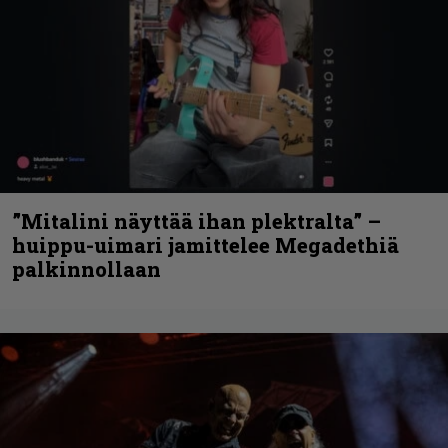
”Mitalini näyttää ihan plektralta” –
huippu-uimari jamittelee Megadethiä
palkinnollaan