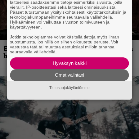
laitteellesi saadaksemme tietoja esimerkiksi sivuista, joilla
vierailit, IP-osoitteestasi sekä laitteesi ominaisuuksista.
Pääset tutustumaan yksityiskohtaisesti käyttötarkoituksiin ja
teknologiakumppaneihimme seuraavalla välilehdellä.
Hylkääminen voi vaikuttaa sivuston toimivuuteen ja
käytettävyyteen.
Jotkin teknologiamme voivat käsitellä tietoja myös ilman
suostumusta, jos niillä on siihen oikeutettu peruste. Voit
Espoon syyskuu käynnistyy kotimaisen
vastustaa tätä tai muuttaa asetuksiasi milloin tahansa
seuraavalla välilehdellä.
black metalin merkeissä
Hyväksyn kaikki
Omat valintani
Tietosuojakäytäntömme