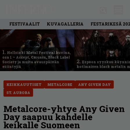
FESTIVAALIT
KUVAGALLERIA
FESTARIKESÄ 20
1.
Hellsinki Metal Festival kuvina,
osa 1 – Accept, Carcass, Black Label
2.
Society ja muita avauspäivän
Espoon syyskuu käynni
esiintyjiä
kotimaisen black metalin m
KEIKKAUUTISET
METALCORE
ANY GIVEN DAY
ST. AURORA
Metalcore-yhtye Any Given
Day saapuu kahdelle
keikalle Suomeen