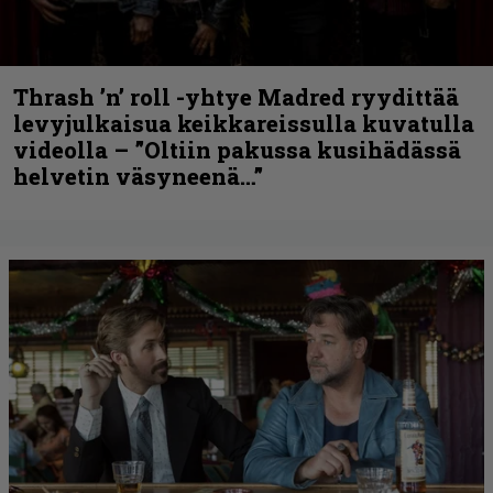
Thrash ’n’ roll -yhtye Madred ryydittää
levyjulkaisua keikkareissulla kuvatulla
videolla – ”Oltiin pakussa kusihädässä
helvetin väsyneenä…”