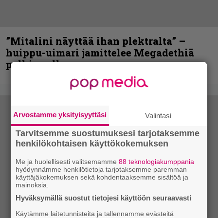
”Mitalini näyttää ihan plektralta” –
huippu-uimari jamittelee Megadethiä
palkinnollaan
Arvostamme yksityisyyttäsi
Valintasi
Tarvitsemme suostumuksesi tarjotaksemme
henkilökohtaisen käyttökokemuksen
Me ja huolellisesti valitsemamme
88 teknologiakumppania
hyödynnämme henkilötietoja tarjotaksemme paremman
käyttäjäkokemuksen sekä kohdentaaksemme sisältöä ja
mainoksia.
Hyväksymällä suostut tietojesi käyttöön seuraavasti
Käytämme laitetunnisteita ja tallennamme evästeitä