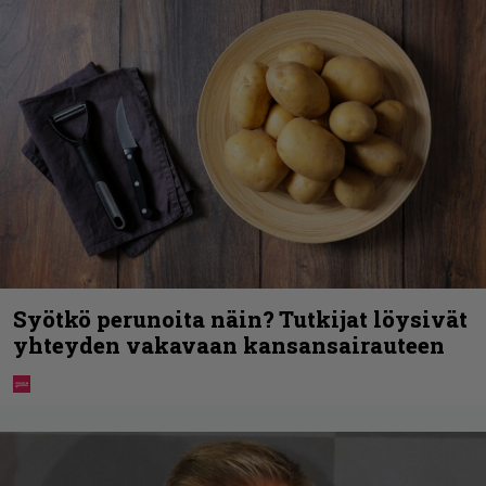
Syötkö perunoita näin? Tutkijat löysivät
yhteyden vakavaan kansansairauteen