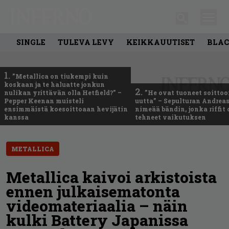
SINGLE
TULEVA LEVY
KEIKKAUUTISET
BLAC
1.
”Metallica on tiukempi kuin
koskaan ja te haluatte jonkun
2.
nulikan yrittävän olla Hetfield?” –
”He ovat tuoneet soittoo
Pepper Keenan muisteli
uutta” – Sepulturan Andreas
ensimmäistä koesoittoaan hevijätin
nimeää bändin, jonka riffit
kanssa
tehneet vaikutuksen
METALLICA
Metallica kaivoi arkistoista
ennen julkaisematonta
videomateriaalia – näin
kulki Battery Japanissa