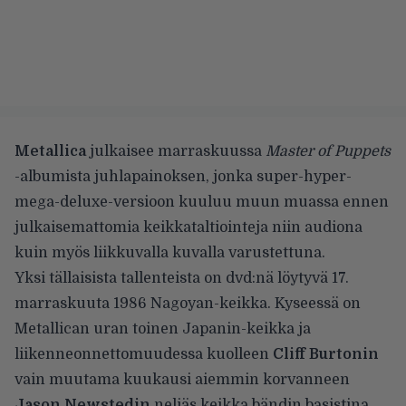
Metallica
julkaisee marraskuussa
Master of Puppets
-albumista juhlapainoksen, jonka
super-hyper-
mega-deluxe-versioon
kuuluu muun muassa ennen
julkaisemattomia keikkataltiointeja niin audiona
kuin myös liikkuvalla kuvalla varustettuna.
Yksi tällaisista tallenteista on dvd:nä löytyvä 17.
marraskuuta 1986
Nagoyan-keikka
. Kyseessä on
Metallican uran toinen Japanin-keikka ja
liikenneonnettomuudessa kuolleen
Cliff Burtonin
vain muutama kuukausi aiemmin korvanneen
Jason Newstedin
neljäs keikka bändin basistina.