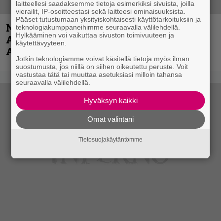
laitteellesi saadaksemme tietoja esimerkiksi sivuista, joilla
vierailit, IP-osoitteestasi sekä laitteesi ominaisuuksista.
Pääset tutustumaan yksityiskohtaisesti käyttötarkoituksiin ja
Näin lähtee Ghostin Tobias Forgelta
teknologiakumppaneihimme seuraavalla välilehdellä.
Hylkääminen voi vaikuttaa sivuston toimivuuteen ja
Accept – menossa mukana myös
käytettävyyteen.
Anthrax- ja Korn-miehistöä
Jotkin teknologiamme voivat käsitellä tietoja myös ilman
suostumusta, jos niillä on siihen oikeutettu peruste. Voit
vastustaa tätä tai muuttaa asetuksiasi milloin tahansa
seuraavalla välilehdellä.
Hyväksyn kaikki
Omat valintani
Tietosuojakäytäntömme