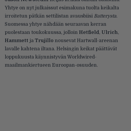
Yhtye on nyt julkaissut esimakuna tuolta keikalta
irroitetun pätkän settilistan avausbiisi
Batterysta
.
Suomessa yhtye nähdään seuraavan kerran
puolestaan toukokuussa, jolloin
Hetfield
,
Ulrich
,
Hammett
ja
Trujillo
nousevat
Hartwall-areenan
lavalle
kahtena iltana. Helsingin keikat päättävät
loppukuusta käynnistyvän Worldwired-
maailmankiertueen Euroopan-osuuden.