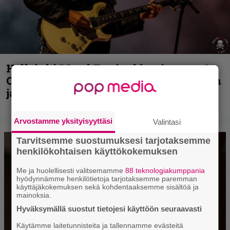
Hellsinki Metal Festival kuvina, osa 2:
Opeth, Misþyrming, Eluveitie, Triptykon
ja muita lauantain esiintyjiä
Arvostamme yksityisyyttäsi
Valintasi
Tarvitsemme suostumuksesi tarjotaksemme
henkilökohtaisen käyttökokemuksen
Me ja huolellisesti valitsemamme
88 teknologiakumppania
hyödynnämme henkilötietoja tarjotaksemme paremman
käyttäjäkokemuksen sekä kohdentaaksemme sisältöä ja
mainoksia.
Hyväksymällä suostut tietojesi käyttöön seuraavasti
Käytämme laitetunnisteita ja tallennamme evästeitä