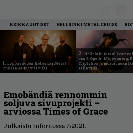
KEIKKAUUTISET
HELLSINKI METAL CRUISE
RIS
2.
Hellsinki Metal Festival
osa 2: Opeth, Misþyrming, E
1.
Loppuvuoden Hellsinki Metal
Triptykon ja muita lauanta
Cruisen esiintyjät julki
esiintyjiä
Emobändiä rennommin
soljuva sivuprojekti –
arviossa Times of Grace
Julkaistu Infernossa 7/2021.