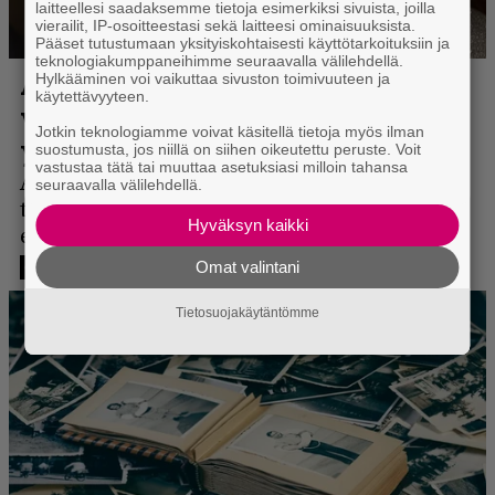
laitteellesi saadaksemme tietoja esimerkiksi sivuista, joilla
vierailit, IP-osoitteestasi sekä laitteesi ominaisuuksista.
Pääset tutustumaan yksityiskohtaisesti käyttötarkoituksiin ja
teknologiakumppaneihimme seuraavalla välilehdellä.
Hylkääminen voi vaikuttaa sivuston toimivuuteen ja
käytettävyyteen.
Jotkin teknologiamme voivat käsitellä tietoja myös ilman
suostumusta, jos niillä on siihen oikeutettu peruste. Voit
vastustaa tätä tai muuttaa asetuksiasi milloin tahansa
seuraavalla välilehdellä.
Hyväksyn kaikki
Omat valintani
Tietosuojakäytäntömme