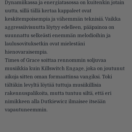
Dynamiikassa ja energiatasossa on kuitenkin jotain
uutta, sillä tällä kertaa kappaleet ovat
keskitempoisempia ja vähemmän teknisiä. Vaikka
aggressiivisuutta löytyy edelleen, pääpainoa on
suunnattu selkeästi enemmän melodioihin ja
laulusovituksetkin ovat mielestäni
hienovaraisempia.
Times of Grace soittaa rennommin soljuvaa
musiikkia kuin Killswitch Engage, joka on joutunut
aikoja sitten oman formaattinsa vangiksi. Toki
tältäkin levyltä löytää tuttuja musiikillisia
rakennuspalikoita, mutta tuntuu siltä, että eri
nimikkeen alla Dutkiewicz ilmaisee itseään
vapautuneemmin.