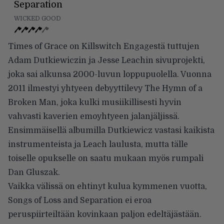
Separation
WICKED GOOD
Times of Grace on Killswitch Engagestä tuttujen
Adam Dutkiewiczin ja Jesse Leachin sivuprojekti,
joka sai alkunsa 2000-luvun loppupuolella. Vuonna
2011 ilmestyi yhtyeen debyyttilevy The Hymn of a
Broken Man, joka kulki musiikillisesti hyvin
vahvasti kaverien emoyhtyeen jalanjäljissä.
Ensimmäisellä albumilla Dutkiewicz vastasi kaikista
instrumenteista ja Leach laulusta, mutta tälle
toiselle opukselle on saatu mukaan myös rumpali
Dan Gluszak.
Vaikka välissä on ehtinyt kulua kymmenen vuotta,
Songs of Loss and Separation ei eroa
peruspiirteiltään kovinkaan paljon edeltäjästään.