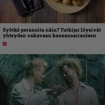
Syötkö perunoita näin? Tutkijat löysivät
yhteyden vakavaan kansansairauteen