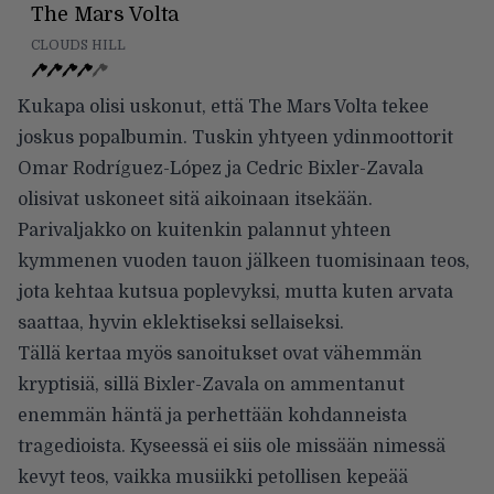
The Mars Volta
CLOUDS HILL
Kukapa olisi uskonut, että The Mars Volta tekee
joskus popalbumin. Tuskin yhtyeen ydinmoottorit
Omar Rodríguez-López ja Cedric Bixler-Zavala
olisivat uskoneet sitä aikoinaan itsekään.
Parivaljakko on kuitenkin palannut yhteen
kymmenen vuoden tauon jälkeen tuomisinaan teos,
jota kehtaa kutsua poplevyksi, mutta kuten arvata
saattaa, hyvin eklektiseksi sellaiseksi.
Tällä kertaa myös sanoitukset ovat vähemmän
kryptisiä, sillä Bixler-Zavala on ammentanut
enemmän häntä ja perhettään kohdanneista
tragedioista. Kyseessä ei siis ole missään nimessä
kevyt teos, vaikka musiikki petollisen kepeää