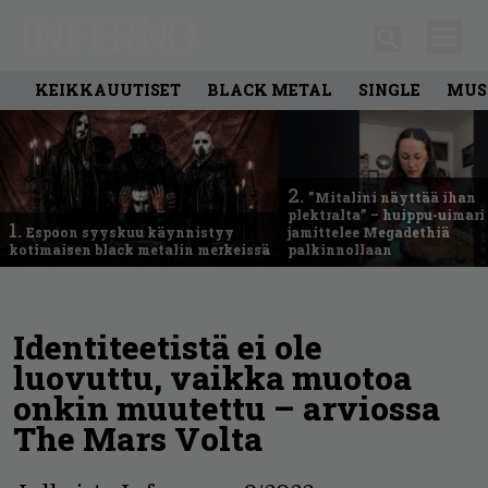
KEIKKAUUTISET
BLACK METAL
SINGLE
MUS
2.
”Mitalini näyttää ihan
plektralta” – huippu-uimari
1.
Espoon syyskuu käynnistyy
jamittelee Megadethiä
kotimaisen black metalin merkeissä
palkinnollaan
Identiteetistä ei ole
luovuttu, vaikka muotoa
onkin muutettu – arviossa
The Mars Volta