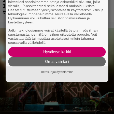
laitteellesi saadaksemme tietoja esimerkiksi sivuista, joilla
Hansen julkaisi uuden maistiaisen
vierailit, IP-osoitteestasi sekä laitteesi ominaisuuksista.
Pääset tutustumaan yksityiskohtaisesti käyttötarkoituksiin ja
tulevalta soololevyltä
teknologiakumppaneihimme seuraavalla välilehdellä.
Hylkääminen voi vaikuttaa sivuston toimivuuteen ja
käytettävyyteen.
Jotkin teknologiamme voivat käsitellä tietoja myös ilman
suostumusta, jos niillä on siihen oikeutettu peruste. Voit
vastustaa tätä tai muuttaa asetuksiasi milloin tahansa
seuraavalla välilehdellä.
Hyväksyn kaikki
Omat valintani
Tietosuojakäytäntömme