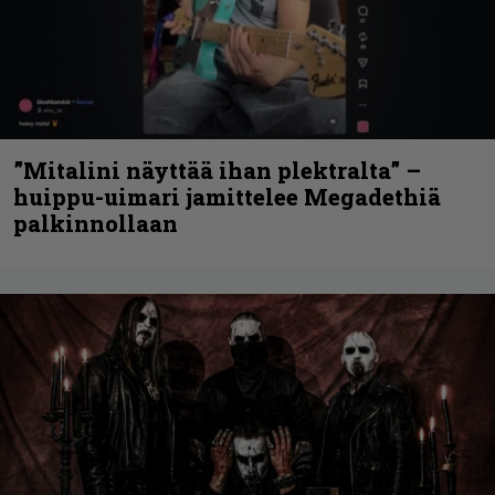
”Mitalini näyttää ihan plektralta” –
huippu-uimari jamittelee Megadethiä
palkinnollaan