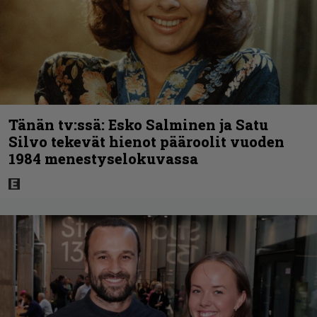
Tänän tv:ssä: Esko Salminen ja Satu
Silvo tekevät hienot pääroolit vuoden
1984 menestyselokuvassa