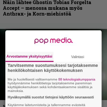
Näin lähtee Ghostin Tobias Forgelta
Accept – menossa mukana myös
Anthrax- ja Korn-miehistöä
Arvostamme yksityisyyttäsi
Valintasi
Tarvitsemme suostumuksesi tarjotaksemme
henkilökohtaisen käyttökokemuksen
Me ja huolellisesti valitsemamme
88 teknologiakumppania
hyödynnämme henkilötietoja tarjotaksemme paremman
käyttäjäkokemuksen sekä kohdentaaksemme sisältöä ja
mainoksia.
Hyväksymällä suostut tietojesi käyttöön seuraavasti
Käytämme laitetunnisteita ja tallennamme evästeitä
Helloween- ja Gamma Ray -mies Kai