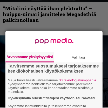
”Mitalini näyttää ihan plektralta” –
huippu-uimari jamittelee Megadethiä
palkinnollaan
Arvostamme yksityisyyttäsi
Valintasi
Tarvitsemme suostumuksesi tarjotaksemme
henkilökohtaisen käyttökokemuksen
Me ja huolellisesti valitsemamme
88 teknologiakumppania
hyödynnämme henkilötietoja tarjotaksemme paremman
käyttäjäkokemuksen sekä kohdentaaksemme sisältöä ja
mainoksia.
Hyväksymällä suostut tietojesi käyttöön seuraavasti
Käytämme laitetunnisteita ja tallennamme evästeitä