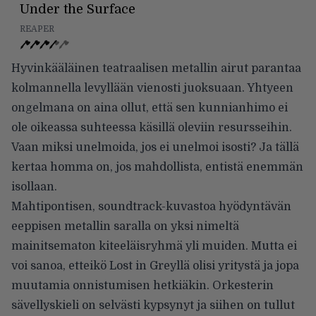
Under the Surface
REAPER
Hyvinkääläinen teatraalisen metallin airut parantaa
kolmannella levyllään vienosti juoksuaan. Yhtyeen
ongelmana on aina ollut, että sen kunnianhimo ei
ole oikeassa suhteessa käsillä oleviin resursseihin.
Vaan miksi unelmoida, jos ei unelmoi isosti? Ja tällä
kertaa homma on, jos mahdollista, entistä enemmän
isollaan.
Mahtipontisen, soundtrack-kuvastoa hyödyntävän
eeppisen metallin saralla on yksi nimeltä
mainitsematon kiteeläisryhmä yli muiden. Mutta ei
voi sanoa, etteikö Lost in Greyllä olisi yritystä ja jopa
muutamia onnistumisen hetkiäkin. Orkesterin
sävellyskieli on selvästi kypsynyt ja siihen on tullut