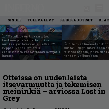
SINGLE
TULEVA LEVY
KEIKKAUUTISET
BLAC
1.
”Metallica on tiukempi kuin
koskaan ja te haluatte jonkun
2.
nulikan yrittävän olla Hetfield?” –
”He ovat tuoneet soittoo
Pepper Keenan muisteli
uutta” – Sepulturan Andreas
ensimmäistä koesoittoaan hevijätin
nimeää bändin, jonka riffit
kanssa
tehneet vaikutuksen
Otteissa on uudenlaista
itsevarmuutta ja tekemisen
meininkiä – arviossa Lost in
Grey