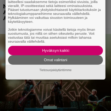
laitteellesi saadaksemme tietoja esimerkiksi sivuista, joilla
Näin lähtee Ghostin Tobias Forgelta
vierailit, IP-osoitteestasi sekä laitteesi ominaisuuksista.
Pääset tutustumaan yksityiskohtaisesti käyttötarkoituksiin ja
Accept – menossa mukana myös
teknologiakumppaneihimme seuraavalla välilehdellä.
Anthrax- ja Korn-miehistöä
Hylkääminen voi vaikuttaa sivuston toimivuuteen ja
käytettävyyteen.
Jotkin teknologiamme voivat käsitellä tietoja myös ilman
suostumusta, jos niillä on siihen oikeutettu peruste. Voit
vastustaa tätä tai muuttaa asetuksiasi milloin tahansa
seuraavalla välilehdellä.
Hyväksyn kaikki
Omat valintani
Tietosuojakäytäntömme