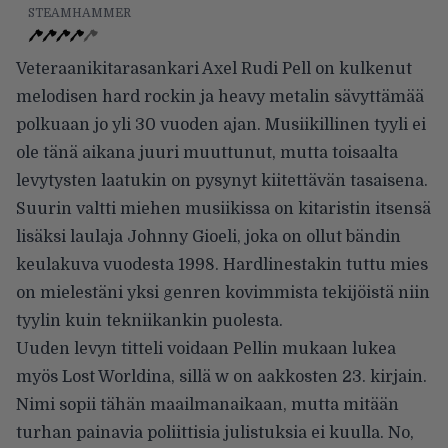
STEAMHAMMER
Veteraanikitarasankari Axel Rudi Pell on kulkenut
melodisen hard rockin ja heavy metalin sävyttämää
polkuaan jo yli 30 vuoden ajan. Musiikillinen tyyli ei
ole tänä aikana juuri muuttunut, mutta toisaalta
levytysten laatukin on pysynyt kiitettävän tasaisena.
Suurin valtti miehen musiikissa on kitaristin itsensä
lisäksi laulaja Johnny Gioeli, joka on ollut bändin
keulakuva vuodesta 1998. Hardlinestakin tuttu mies
on mielestäni yksi genren kovimmista tekijöistä niin
tyylin kuin tekniikankin puolesta.
Uuden levyn titteli voidaan Pellin mukaan lukea
myös Lost Worldina, sillä w on aakkosten 23. kirjain.
Nimi sopii tähän maailmanaikaan, mutta mitään
turhan painavia poliittisia julistuksia ei kuulla. No,