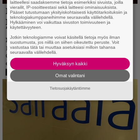
laitteellesi saadaksemme tietoja esimerkiksi sivuista, joilla
vierailit, IP-osoitteestasi sekä laitteesi ominaisuuksista.
Pääset tutustumaan yksityiskohtaisesti käyttötarkoituksiin ja
teknologiakumppaneihimme seuraavalla välilehdellä.
Hylkääminen voi vaikuttaa sivuston toimivuuteen ja
käytettävyyteen.
Jotkin teknologiamme voivat käsitellä tietoja myös ilman
suostumusta, jos niillä on siihen oikeutettu peruste. Voit
vastustaa tätä tai muuttaa asetuksiasi milloin tahansa
seuraavalla välilehdellä.
Hyväksyn kaikki
Omat valintani
Tietosuojakäytäntömme