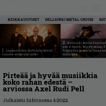
KEIKKAUUTISET
HELLSINKI METAL CRUISE
RIS
2.
Hellsinki Metal Festival
osa 2: Opeth, Misþyrming, E
1.
Loppuvuoden Hellsinki Metal
Triptykon ja muita lauanta
Cruisen esiintyjät julki
esiintyjiä
Pirteää ja hyvää musiikkia
koko rahan edestä –
arviossa Axel Rudi Pell
Julkaistu Infernossa 4/2022.