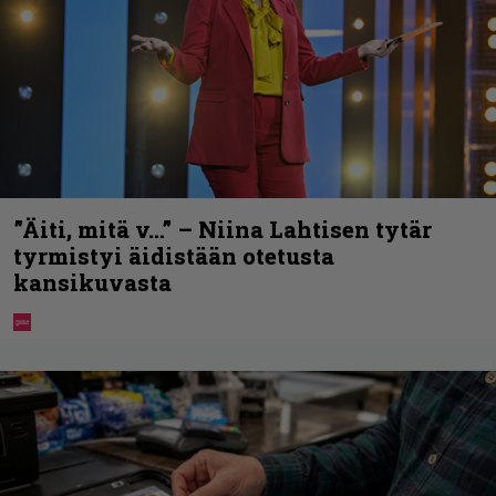
”Äiti, mitä v…” – Niina Lahtisen tytär
tyrmistyi äidistään otetusta
kansikuvasta