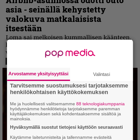
Arvostamme yksityisyyttäsi
Valintasi
Tarvitsemme suostumuksesi tarjotaksemme
henkilökohtaisen käyttökokemuksen
Me ja huolellisesti valitsemamme
88 teknologiakumppania
hyödynnämme henkilötietoja tarjotaksemme paremman
käyttäjäkokemuksen sekä kohdentaaksemme sisältöä ja
mainoksia.
Hyväksymällä suostut tietojesi käyttöön seuraavasti
Käytämme laitetunnisteita ja tallennamme evästeitä