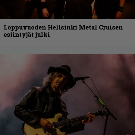
Loppuvuoden Hellsinki Metal Cruisen
esiintyjät julki